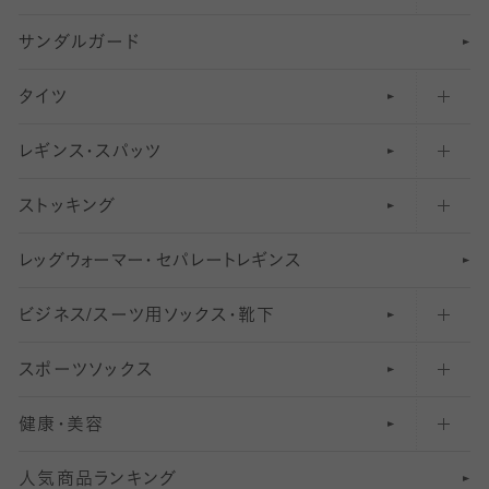
サンダルガード
足袋ソックス・靴下
フットカバー・カバーソックス（深め）
タイツ
無地・プレーンソックス・靴下
フットカバー・カバーソックス（ふつう）
レギンス・スパッツ
柄ソックス・靴下
フットカバー・カバーソックス（浅め）
30
デニール以下のタイツ（薄手タイツ）
ストッキング
スニーカー（くるぶし）用ソックス
31
柄レギンス
〜40デニールタイツ
レ
ッ
アンクル・ショートソックス（くるぶし上）
41
無地レギンス
伝線しにくいストッキング
グ
ウ
〜60デニールタイツ
ォ
ー
マ
ー
・
セ
パレー
ト
レ
ギン
ス
ビジネス/スーツ用
クルーソックス（ふくらはぎ下）
61
レギンスパンツ（レギパン）
ショートストッキング
〜80デニールタイツ
ソックス・靴下
スポーツソックス
ハイソックス
81
マタニティレギンス
結婚式用ストッキング
匠シリーズ
〜110デニールタイツ
健康・美容
オーバーニー・ニーハイソックス
111
5
美脚ストッキング
フレッシャーズ向けソックス・靴下
ランニングソックス・靴下
分丈
〜210デニールタイツ
レギンス
人気商品ランキング
211
6
オールスルーストッキング
冠婚葬祭向けソックス・靴下
ゴルフソックス・靴下
インナーソックス
分丈レギンス
デニールタイツ以上（防寒・厚手タイツ）