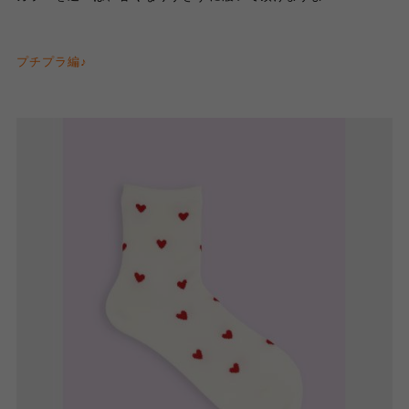
プチプラ編
♪