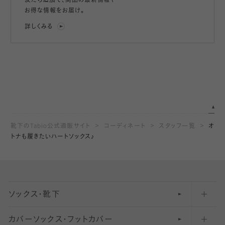
友だち追加で、
商品の最新情報や
お得な情報をお届け。
詳しくみる
靴下のTabio公式通販サイト
コーディネート
スタッフ一覧
オ
トナも履きたいハートソックス♪
ソックス・靴下
カバーソックス・フットカバー
五本指ソックス・靴下