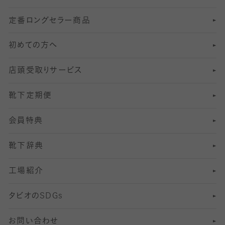
定番ロングセラー商品
7
スーツカジュアルソックス・靴下
サッカー・フットサル用ソックス
加圧・着圧ソックス
分丈
レギンス
初めての方へ
8
ロングホーズ
ヨガソックス・靴下
冷えとり靴下
分丈
レギンス
店頭受取りサービス
10
スポーツ用レッグウォーマー
着圧・加圧タイツ
分丈
レギンス
靴下定期便
12
SS
むくみ対策
分丈レギンス
サイズ（21～23cm）
会員特典
13
S
足の疲れ対策
サイズ（22～25cm）
分丈レギンス
靴下辞典
M
足の臭い対策
サイズ（25～27cm）
工場紹介
L
冷え対策
サイズ（27～29cm）
タビオの
SDGs
靴ずれ対策
お問い合わせ
快適な睡眠対策