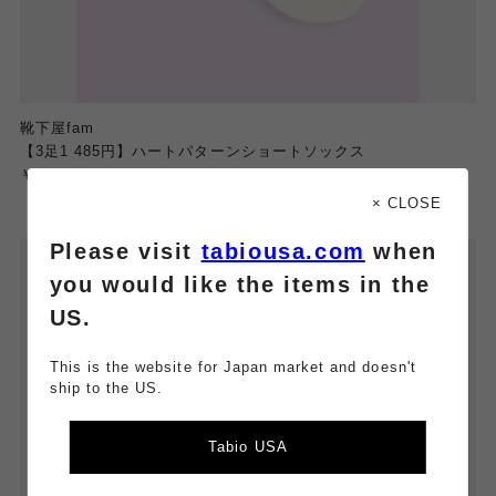
靴下屋fam
【3足1 485円】ハートパターンショートソックス
￥500
× CLOSE
Please visit
tabiousa.com
when
you would like the items in the
US.
This is the website for Japan market and doesn't
ship to the US.
Tabio USA