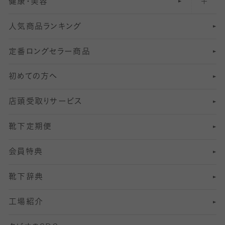
健康・美容
オーバーニー・ニーハイソックス
111
5
美脚ストッキング
フレッシャーズ向けソックス・靴下
ランニングソックス・靴下
分丈
〜210デニールタイツ
レギンス
人気商品ランキング
211
6
オールスルーストッキング
冠婚葬祭向けソックス・靴下
ゴルフソックス・靴下
インナーソックス
分丈レギンス
デニールタイツ以上（防寒・厚手タイツ）
定番ロングセラー商品
7
スーツカジュアルソックス・靴下
サッカー・フットサル用ソックス
加圧・着圧ソックス
分丈
レギンス
初めての方へ
8
ロングホーズ
ヨガソックス・靴下
冷えとり靴下
分丈
レギンス
店頭受取りサービス
10
スポーツ用レッグウォーマー
着圧・加圧タイツ
分丈
レギンス
靴下定期便
12
SS
むくみ対策
分丈レギンス
サイズ（21～23cm）
会員特典
13
S
足の疲れ対策
サイズ（22～25cm）
分丈レギンス
靴下辞典
M
足の臭い対策
サイズ（25～27cm）
工場紹介
L
冷え対策
サイズ（27～29cm）