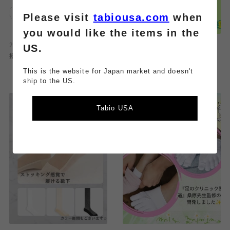
Please visit
tabiousa.com
when
you would like the items in the
2026.08.05
2026.08.05
US.
撥水効果
サンダルに合わせられるパーツソ
ックス特集☆
This is the website for Japan market and doesn't
ship to the US.
Tabio USA