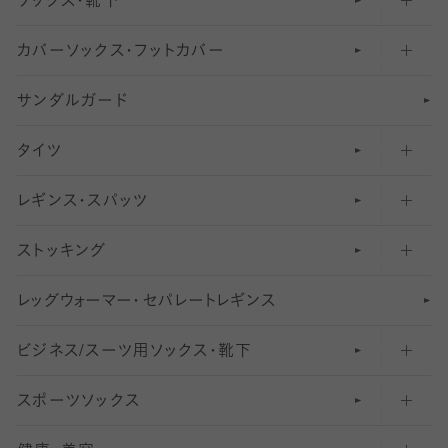
ソックス・靴下
カバーソックス・フットカバー
五本指ソックス・靴下
サンダルガード
足袋ソックス・靴下
フットカバー・カバーソックス（深め）
タイツ
無地・プレーンソックス・靴下
フットカバー・カバーソックス（ふつう）
レギンス・スパッツ
柄ソックス・靴下
フットカバー・カバーソックス（浅め）
30
デニール以下のタイツ（薄手タイツ）
ストッキング
スニーカー（くるぶし）用ソックス
31
柄レギンス
〜40デニールタイツ
レ
ッ
アンクル・ショートソックス（くるぶし上）
41
無地レギンス
伝線しにくいストッキング
グ
ウ
〜60デニールタイツ
ォ
ー
マ
ー
・
セ
パレー
ト
レ
ギン
ス
ビジネス/スーツ用
クルーソックス（ふくらはぎ下）
61
レギンスパンツ（レギパン）
ショートストッキング
〜80デニールタイツ
ソックス・靴下
スポーツソックス
ハイソックス
81
マタニティレギンス
結婚式用ストッキング
匠シリーズ
〜110デニールタイツ