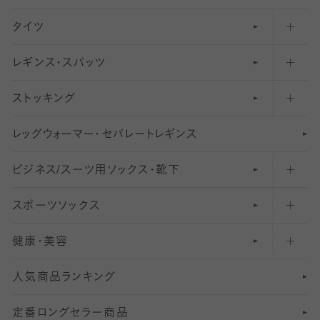
タイツ
無地・プレーンソックス・靴下
フットカバー・カバーソックス（ふつう）
レギンス・スパッツ
柄ソックス・靴下
フットカバー・カバーソックス（浅め）
30
デニール以下のタイツ（薄手タイツ）
ストッキング
スニーカー（くるぶし）用ソックス
31
柄レギンス
〜40デニールタイツ
レ
ッ
アンクル・ショートソックス（くるぶし上）
41
無地レギンス
伝線しにくいストッキング
グ
ウ
〜60デニールタイツ
ォ
ー
マ
ー
・
セ
パレー
ト
レ
ギン
ス
ビジネス/スーツ用
クルーソックス（ふくらはぎ下）
61
レギンスパンツ（レギパン）
ショートストッキング
〜80デニールタイツ
ソックス・靴下
スポーツソックス
ハイソックス
81
マタニティレギンス
結婚式用ストッキング
匠シリーズ
〜110デニールタイツ
健康・美容
オーバーニー・ニーハイソックス
111
5
美脚ストッキング
フレッシャーズ向けソックス・靴下
ランニングソックス・靴下
分丈
〜210デニールタイツ
レギンス
人気商品ランキング
211
6
オールスルーストッキング
冠婚葬祭向けソックス・靴下
ゴルフソックス・靴下
インナーソックス
分丈レギンス
デニールタイツ以上（防寒・厚手タイツ）
定番ロングセラー商品
7
スーツカジュアルソックス・靴下
サッカー・フットサル用ソックス
加圧・着圧ソックス
分丈
レギンス