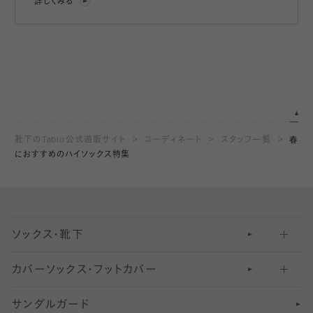
詳しくみる
靴下のTabio公式通販サイト
コーディネート
スタッフ一覧
春
におすすめのハイソックス特集
ソックス・靴下
カバーソックス・フットカバー
五本指ソックス・靴下
サンダルガード
足袋ソックス・靴下
フットカバー・カバーソックス（深め）