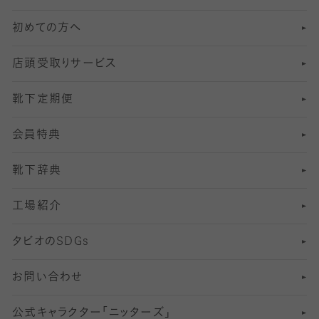
初めての方へ
8
ロングホーズ
ヨガソックス・靴下
冷えとり靴下
分丈
レギンス
店頭受取りサービス
10
スポーツ用レッグウォーマー
着圧・加圧タイツ
分丈
レギンス
靴下定期便
12
SS
むくみ対策
分丈レギンス
サイズ（21～23cm）
会員特典
13
S
足の疲れ対策
サイズ（22～25cm）
分丈レギンス
靴下辞典
M
足の臭い対策
サイズ（25～27cm）
工場紹介
L
冷え対策
サイズ（27～29cm）
タビオの
SDGs
靴ずれ対策
お問い合わせ
快適な睡眠対策
公式キャラクター「ニッターズ」