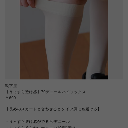
靴下屋
【うっすら透け感】70デニールハイソックス
￥600
【長めのスカートと合わせるとタイツ風にも履ける】
・うっすら透け感がでる
70
デニール
・ふっくら柔らかいナイロン
100%
素材