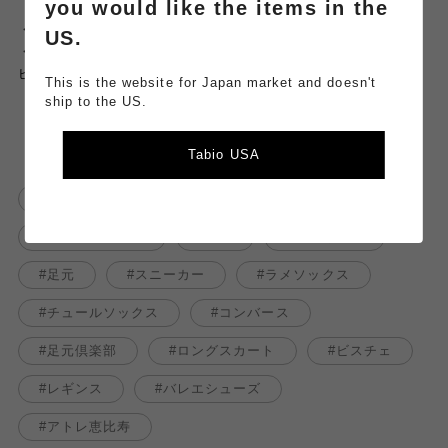
you would like the items in the
・チクチク感のないソフトな超極細ラメ糸を使用
US.
・薄手なのでパンプスやバレエシューズ、きれいめサンダルにも
ピッタリ！
This is the website for Japan market and doesn't
ship to the US.
Tabio USA
オシャレさんと繋がりたい
靴下屋
コーディネート
靴下
足元くら部
足元
スニーカー
ラメソックス
チュールソックス
コンバース
足元倶楽部
ロングスカート
ビスチェ
レギンス
バレエシューズ
アトレ恵比寿