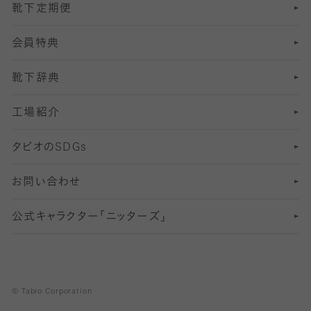
靴下定期便
12
SS
むくみ対策
分丈レギンス
サイズ（21～23cm）
会員特典
13
S
足の疲れ対策
サイズ（22～25cm）
分丈レギンス
靴下辞典
M
足の臭い対策
サイズ（25～27cm）
工場紹介
L
冷え対策
サイズ（27～29cm）
タビオの
SDGs
靴ずれ対策
お問い合わせ
快適な睡眠対策
公式キャラクター「ニッターズ」
© Tabio Corporation