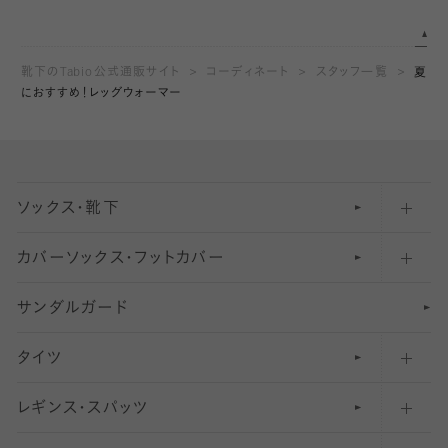
靴下のTabio公式通販サイト
コーディネート
スタッフ一覧
夏
におすすめ！レッグウォーマー
ソックス・靴下
カバーソックス・フットカバー
五本指ソックス・靴下
サンダルガード
足袋ソックス・靴下
フットカバー・カバーソックス（深め）
タイツ
無地・プレーンソックス・靴下
フットカバー・カバーソックス（ふつう）
レギンス・スパッツ
柄ソックス・靴下
フットカバー・カバーソックス（浅め）
30
デニール以下のタイツ（薄手タイツ）