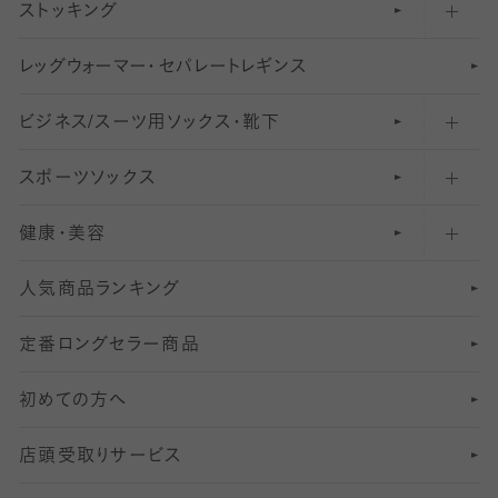
ストッキング
スニーカー（くるぶし）用ソックス
31
柄レギンス
〜40デニールタイツ
レ
ッ
アンクル・ショートソックス（くるぶし上）
41
無地レギンス
伝線しにくいストッキング
グ
ウ
〜60デニールタイツ
ォ
ー
マ
ー
・
セ
パレー
ト
レ
ギン
ス
ビジネス/スーツ用
クルーソックス（ふくらはぎ下）
61
レギンスパンツ（レギパン）
ショートストッキング
〜80デニールタイツ
ソックス・靴下
スポーツソックス
ハイソックス
81
マタニティレギンス
結婚式用ストッキング
匠シリーズ
〜110デニールタイツ
健康・美容
オーバーニー・ニーハイソックス
111
5
美脚ストッキング
フレッシャーズ向けソックス・靴下
ランニングソックス・靴下
分丈
〜210デニールタイツ
レギンス
人気商品ランキング
211
6
オールスルーストッキング
冠婚葬祭向けソックス・靴下
ゴルフソックス・靴下
インナーソックス
分丈レギンス
デニールタイツ以上（防寒・厚手タイツ）
定番ロングセラー商品
7
スーツカジュアルソックス・靴下
サッカー・フットサル用ソックス
加圧・着圧ソックス
分丈
レギンス
初めての方へ
8
ロングホーズ
ヨガソックス・靴下
冷えとり靴下
分丈
レギンス
店頭受取りサービス
10
スポーツ用レッグウォーマー
着圧・加圧タイツ
分丈
レギンス