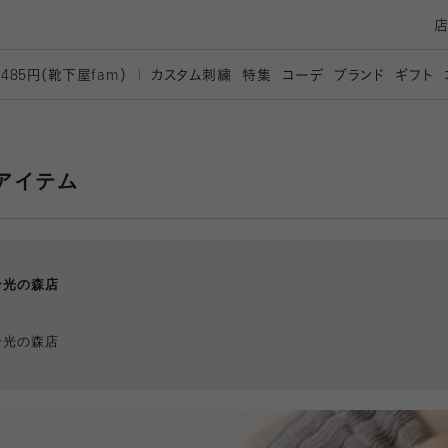
カスタム刺繍
特集
コーデ
ブランド
ギフト
,485円（靴下屋
fam）
アイテム
ン光の森店
ン光の森店