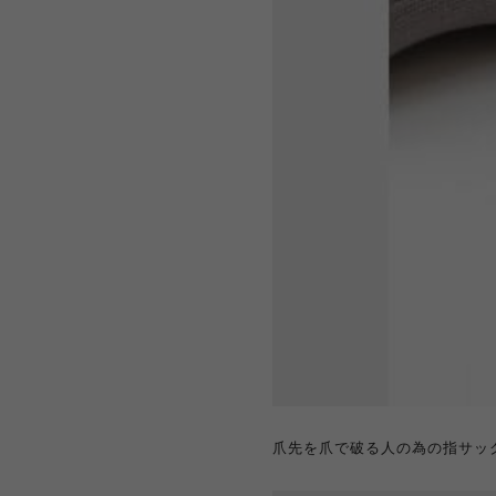
爪先を爪で破る人の為の指サッ