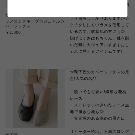
地薄になりすっきりとした着用
感に。
靴下屋
ラメ感もしっかりありますがチ
ラメロングキープカジュアルカ
クチクしにくいラメを使用して
バーソックス
いるので、敏感肌の方にも◎
￥1,000
脱げにくさはもちろん、靴を脱
いだ時にカジュアルすぎずおし
ゃれに見えるアイテムです!
☆靴下屋のカバーソックスの原
点!人気の名品
・脱いでも可愛い!繊細な花柄
レース
・ストレッチのきいたレース生
地で履き心地も◎
・安定感のある深めの履き口
リピーター続出。不滅のロング