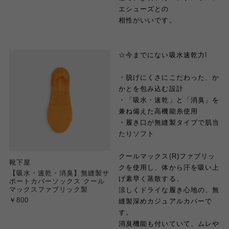
エシューズとの
相性がいいです。
☆今までにない吸水速乾力!
・脱げにくさにこだわった、か
かとを包み込む設計
・「吸水・速乾」と「消臭」を
兼ね備えた高機能糸使用
・履き口が無縫製タイプで肌当
たりソフト
クールマックス(R)ファブリッ
靴下屋
クを使用し、体から汗を吸い上
【吸水・速乾・消臭】無縫製サ
げ素早く蒸散する、
ポートカバーソックス クール
マックスファブリック製
涼しくドライな履き心地の、無
￥800
縫製深めカジュアルカバーで
す。
消臭機能も付いていて、ムレや