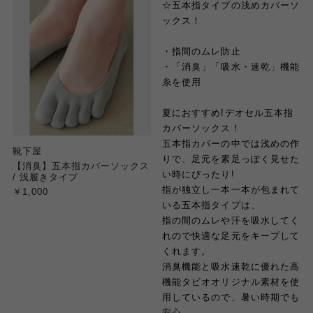
☆五本指タイプの浅めカバーソ
ックス！
・指間のムレ防止
・「消臭」「吸水・速乾」機能
糸を使用
夏におすすめ!デオセル五本指
カバーソックス！
五本指カバーの中では浅めの作
靴下屋
りで、足元を素足っぽく見せた
【消臭】五本指カバーソックス
い時にぴったり!
/ 浅履きタイプ
指が独立し一本一本が包まれて
￥1,000
いる五本指タイプは、
指の間のムレや汗を吸水してく
れので快適な足元をキープして
くれます。
消臭機能と吸水速乾に優れた高
機能タビオオリジナル素材を使
用しているので、暑い時期でも
安心。