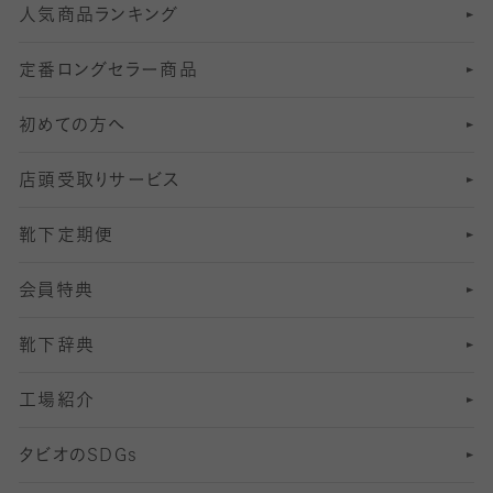
人気商品ランキング
211
6
オールスルーストッキング
冠婚葬祭向けソックス・靴下
ゴルフソックス・靴下
インナーソックス
分丈レギンス
デニールタイツ以上（防寒・厚手タイツ）
定番ロングセラー商品
7
スーツカジュアルソックス・靴下
サッカー・フットサル用ソックス
加圧・着圧ソックス
分丈
レギンス
初めての方へ
8
ロングホーズ
ヨガソックス・靴下
冷えとり靴下
分丈
レギンス
店頭受取りサービス
10
スポーツ用レッグウォーマー
着圧・加圧タイツ
分丈
レギンス
靴下定期便
12
SS
むくみ対策
分丈レギンス
サイズ（21～23cm）
会員特典
13
S
足の疲れ対策
サイズ（22～25cm）
分丈レギンス
靴下辞典
M
足の臭い対策
サイズ（25～27cm）
工場紹介
L
冷え対策
サイズ（27～29cm）
タビオの
SDGs
靴ずれ対策