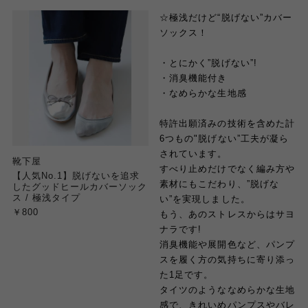
☆極浅だけど“脱げない”カバー
ソックス！
・とにかく”脱げない”!
・消臭機能付き
・なめらかな生地感
特許出願済みの技術を含めた計
6つもの"脱げない”工夫が凝ら
されています。
靴下屋
すべり止めだけでなく編み方や
【人気No.1】脱げないを追求
素材にもこだわり、”脱げな
したグッドヒールカバーソック
ス / 極浅タイプ
い”を実現しました。
￥800
もう、あのストレスからはサヨ
ナラです!
消臭機能や展開色など、パンプ
スを履く方の気持ちに寄り添っ
た1足です。
タイツのようななめらかな生地
感で、きれいめパンプスやバレ