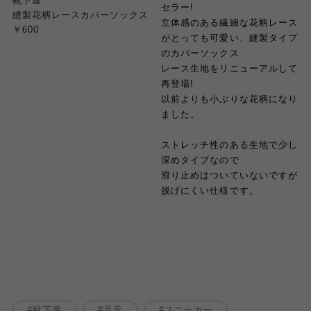
靴下屋
セラー!
縫製花柄レースカバーソックス
立体感のある繊細な花柄レース
￥600
がとっても可愛い、縫製タイプ
のカバーソックス
レース生地をリニューアルして
再登場!
以前よりも小ぶりな花柄になり
ました。
ストレッチ性のある生地で少し
深めタイプなので
滑り止めはついていないですが
脱げにくい仕様です。
靴下屋
足元
スニーカー