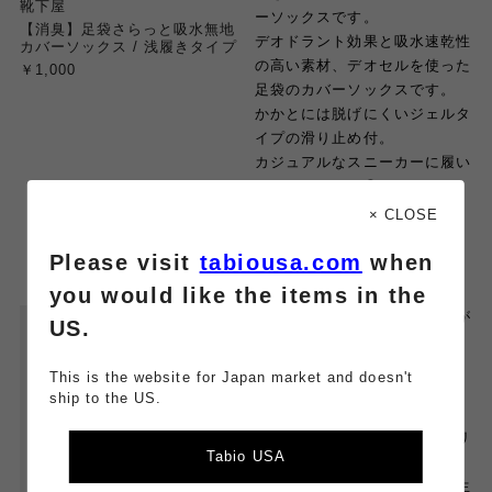
靴下屋
ーソックスです。
【消臭】足袋さらっと吸水無地
デオドラント効果と吸水速乾性
カバーソックス / 浅履きタイプ
の高い素材、デオセルを使った
￥1,000
足袋のカバーソックスです。
かかとには脱げにくいジェルタ
イプの滑り止め付。
カジュアルなスニーカーに履い
ていただくのも◎
× CLOSE
Please visit
tabiousa.com
when
you would like the items in the
☆人気のラメカバーソックスが
US.
リニューアル！
This is the website for Japan market and doesn't
・チクチクしにくいラメ
ship to the US.
ラメのロングキープカバーがリ
Tabio USA
ニューアルしました。
生地の厚みが以前よりも少し生