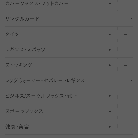
カバーソックス・フットカバー
五本指ソックス・靴下
サンダルガード
足袋ソックス・靴下
フットカバー・カバーソックス（深め）
タイツ
無地・プレーンソックス・靴下
フットカバー・カバーソックス（ふつう）
レギンス・スパッツ
柄ソックス・靴下
フットカバー・カバーソックス（浅め）
30
デニール以下のタイツ（薄手タイツ）
ストッキング
スニーカー（くるぶし）用ソックス
31
柄レギンス
〜40デニールタイツ
レ
ッ
アンクル・ショートソックス（くるぶし上）
41
無地レギンス
伝線しにくいストッキング
グ
ウ
〜60デニールタイツ
ォ
ー
マ
ー
・
セ
パレー
ト
レ
ギン
ス
ビジネス/スーツ用
クルーソックス（ふくらはぎ下）
61
レギンスパンツ（レギパン）
ショートストッキング
〜80デニールタイツ
ソックス・靴下
スポーツソックス
ハイソックス
81
マタニティレギンス
結婚式用ストッキング
匠シリーズ
〜110デニールタイツ
健康・美容
オーバーニー・ニーハイソックス
111
5
美脚ストッキング
フレッシャーズ向けソックス・靴下
ランニングソックス・靴下
分丈
〜210デニールタイツ
レギンス