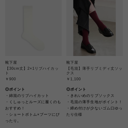
靴下屋
靴下屋
【30cm丈】2×1リブハイカッ
【毛混】薄手リブミディ丈ソッ
ト
クス
￥900
￥1,100
◎ポイント
◎ポイント
・綿混のリブハイカット
・きれいめのリブソックス
・くしゅっとルーズに履くのも
・毛混の薄手生地がポイント！
おすすめ！
・締め付けが少ないゴム口ゆっ
・ショートボトム×ブーツにぴ
たり仕様
ったり。