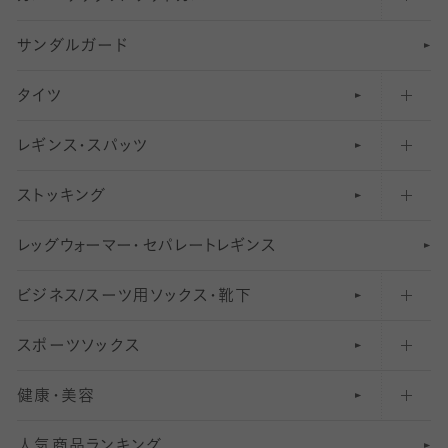
サンダルガード
足袋ソックス・靴下
フットカバー・カバーソックス（深め）
タイツ
無地・プレーンソックス・靴下
フットカバー・カバーソックス（ふつう）
レギンス・スパッツ
柄ソックス・靴下
フットカバー・カバーソックス（浅め）
30
デニール以下のタイツ（薄手タイツ）
ストッキング
スニーカー（くるぶし）用ソックス
31
柄レギンス
〜40デニールタイツ
レ
ッ
アンクル・ショートソックス（くるぶし上）
41
無地レギンス
伝線しにくいストッキング
グ
ウ
〜60デニールタイツ
ォ
ー
マ
ー
・
セ
パレー
ト
レ
ギン
ス
ビジネス/スーツ用
クルーソックス（ふくらはぎ下）
61
レギンスパンツ（レギパン）
ショートストッキング
〜80デニールタイツ
ソックス・靴下
スポーツソックス
ハイソックス
81
マタニティレギンス
結婚式用ストッキング
匠シリーズ
〜110デニールタイツ
健康・美容
オーバーニー・ニーハイソックス
111
5
美脚ストッキング
フレッシャーズ向けソックス・靴下
ランニングソックス・靴下
分丈
〜210デニールタイツ
レギンス
人気商品ランキング
211
6
オールスルーストッキング
冠婚葬祭向けソックス・靴下
ゴルフソックス・靴下
インナーソックス
分丈レギンス
デニールタイツ以上（防寒・厚手タイツ）