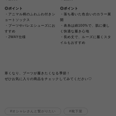
◎ポイント
◎ポイント
・アニマル柄のふわふわ付きシ
・落ち着いた色合いのカラー展
ョートソックス
開
・ブーツやバレエシューズにお
・表糸は綿100%で、肌に優し
すすめ
く快適な履き心地
・2WAY仕様
・長め丈で、ルーズに履くスタ
イルもおすすめ
寒くなり、ブーツが履きたくなる季節！
ぜひお気に入りの商品をチェックしてみてください♡
オシャレさんと繋がりたい
靴下屋