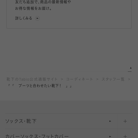
友だち追加で、
商品の最新情報や
お得な情報をお届け。
詳しくみる
靴下のTabio公式通販サイト
コーディネート
スタッフ一覧
『『 ブーツと合わせたい靴下！ 』』
ソックス・靴下
カバーソックス・フットカバー
五本指ソックス・靴下