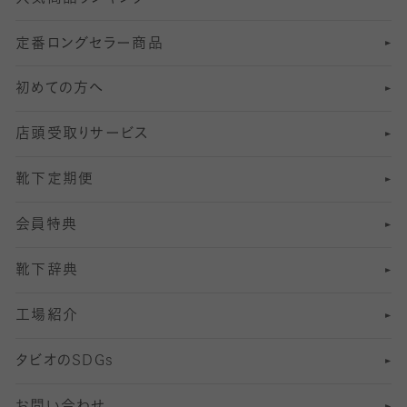
定番ロングセラー商品
7
スーツカジュアルソックス・靴下
サッカー・フットサル用ソックス
加圧・着圧ソックス
分丈
レギンス
初めての方へ
8
ロングホーズ
ヨガソックス・靴下
冷えとり靴下
分丈
レギンス
店頭受取りサービス
10
スポーツ用レッグウォーマー
着圧・加圧タイツ
分丈
レギンス
靴下定期便
12
SS
むくみ対策
分丈レギンス
サイズ（21～23cm）
会員特典
13
S
足の疲れ対策
サイズ（22～25cm）
分丈レギンス
靴下辞典
M
足の臭い対策
サイズ（25～27cm）
工場紹介
L
冷え対策
サイズ（27～29cm）
タビオの
SDGs
靴ずれ対策