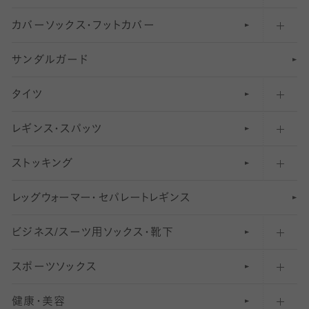
カバーソックス・フットカバー
五本指ソックス・靴下
サンダルガード
足袋ソックス・靴下
フットカバー・カバーソックス（深め）
タイツ
無地・プレーンソックス・靴下
フットカバー・カバーソックス（ふつう）
レギンス・スパッツ
柄ソックス・靴下
フットカバー・カバーソックス（浅め）
30
デニール以下のタイツ（薄手タイツ）
ストッキング
スニーカー（くるぶし）用ソックス
31
柄レギンス
〜40デニールタイツ
レ
ッ
アンクル・ショートソックス（くるぶし上）
41
無地レギンス
伝線しにくいストッキング
グ
ウ
〜60デニールタイツ
ォ
ー
マ
ー
・
セ
パレー
ト
レ
ギン
ス
ビジネス/スーツ用
クルーソックス（ふくらはぎ下）
61
レギンスパンツ（レギパン）
ショートストッキング
〜80デニールタイツ
ソックス・靴下
スポーツソックス
ハイソックス
81
マタニティレギンス
結婚式用ストッキング
匠シリーズ
〜110デニールタイツ
健康・美容
オーバーニー・ニーハイソックス
111
5
美脚ストッキング
フレッシャーズ向けソックス・靴下
ランニングソックス・靴下
分丈
〜210デニールタイツ
レギンス