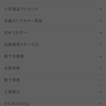
人気商品ランキング
211
6
オールスルーストッキング
冠婚葬祭向けソックス・靴下
ゴルフソックス・靴下
インナーソックス
分丈レギンス
デニールタイツ以上（防寒・厚手タイツ）
定番ロングセラー商品
7
スーツカジュアルソックス・靴下
サッカー・フットサル用ソックス
加圧・着圧ソックス
分丈
レギンス
初めての方へ
8
ロングホーズ
ヨガソックス・靴下
冷えとり靴下
分丈
レギンス
店頭受取りサービス
10
スポーツ用レッグウォーマー
着圧・加圧タイツ
分丈
レギンス
靴下定期便
12
SS
むくみ対策
分丈レギンス
サイズ（21～23cm）
会員特典
13
S
足の疲れ対策
サイズ（22～25cm）
分丈レギンス
靴下辞典
M
足の臭い対策
サイズ（25～27cm）
工場紹介
L
冷え対策
サイズ（27～29cm）
タビオの
SDGs
靴ずれ対策