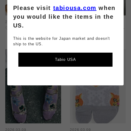
Please visit
tabiousa.com
when
you would like the items in the
2026.03.12
2026.03.12
US.
♡お野菜柄が可愛いすぎる♡
大人気‼️ラメ✨アキレスガードスニ
ーカー‼️
This is the website for Japan market and doesn't
ship to the US.
Tabio USA
2026.03.09
2026.03.09