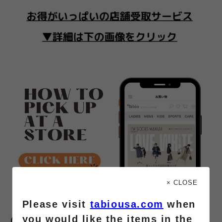
× CLOSE
Please visit
tabiousa.com
when
you would like the items in the