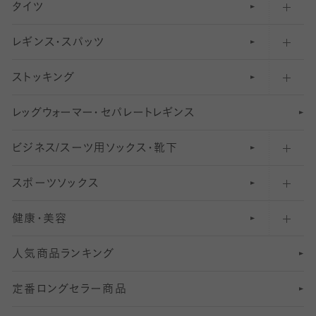
タイツ
無地・プレーンソックス・靴下
フットカバー・カバーソックス（ふつう）
レギンス・スパッツ
柄ソックス・靴下
フットカバー・カバーソックス（浅め）
30
デニール以下のタイツ（薄手タイツ）
ストッキング
スニーカー（くるぶし）用ソックス
31
柄レギンス
〜40デニールタイツ
レ
ッ
アンクル・ショートソックス（くるぶし上）
41
無地レギンス
伝線しにくいストッキング
グ
ウ
〜60デニールタイツ
ォ
ー
マ
ー
・
セ
パレー
ト
レ
ギン
ス
ビジネス/スーツ用
クルーソックス（ふくらはぎ下）
61
レギンスパンツ（レギパン）
ショートストッキング
〜80デニールタイツ
ソックス・靴下
スポーツソックス
ハイソックス
81
マタニティレギンス
結婚式用ストッキング
匠シリーズ
〜110デニールタイツ
健康・美容
オーバーニー・ニーハイソックス
111
5
美脚ストッキング
フレッシャーズ向けソックス・靴下
ランニングソックス・靴下
分丈
〜210デニールタイツ
レギンス
人気商品ランキング
211
6
オールスルーストッキング
冠婚葬祭向けソックス・靴下
ゴルフソックス・靴下
インナーソックス
分丈レギンス
デニールタイツ以上（防寒・厚手タイツ）
定番ロングセラー商品
7
スーツカジュアルソックス・靴下
サッカー・フットサル用ソックス
加圧・着圧ソックス
分丈
レギンス