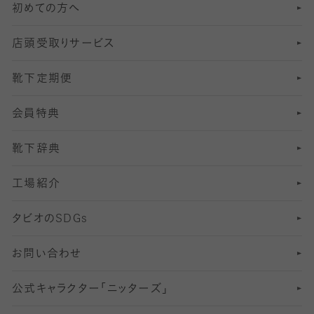
初めての方へ
8
ロングホーズ
ヨガソックス・靴下
冷えとり靴下
分丈
レギンス
店頭受取りサービス
10
スポーツ用レッグウォーマー
着圧・加圧タイツ
分丈
レギンス
靴下定期便
12
SS
むくみ対策
分丈レギンス
サイズ（21～23cm）
会員特典
13
S
足の疲れ対策
サイズ（22～25cm）
分丈レギンス
靴下辞典
M
足の臭い対策
サイズ（25～27cm）
工場紹介
L
冷え対策
サイズ（27～29cm）
タビオの
SDGs
靴ずれ対策
お問い合わせ
快適な睡眠対策
公式キャラクター「ニッターズ」