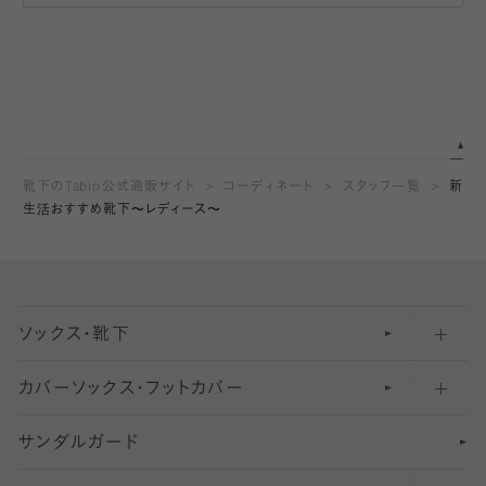
靴下のTabio公式通販サイト
コーディネート
スタッフ一覧
新
生活おすすめ靴下〜レディース〜
ソックス・靴下
カバーソックス・フットカバー
五本指ソックス・靴下
サンダルガード
足袋ソックス・靴下
フットカバー・カバーソックス（深め）