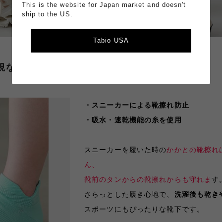
This is the website for Japan market and doesn't
ship to the US.
Tabio USA
視ならこっち！
・スニーカーによる靴擦れ防止
・吸水・速乾機能の糸を使用
スニーカーを履いた時の
かかとの靴擦れ
ん、
靴前のタンからの靴擦れからも守れま
す
さらっとした履き心地で、
洗濯後も乾き
スポーツにもぴったりな靴下です。