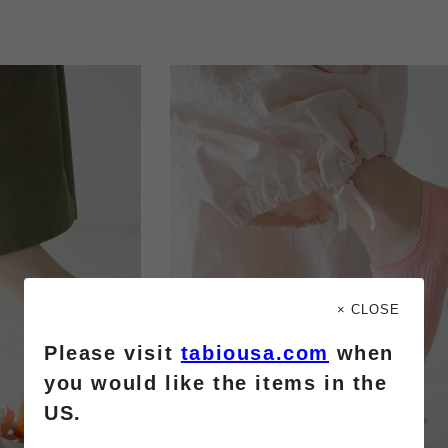
× CLOSE
Please visit
tabiousa.com
when
you would like the items in the
US.