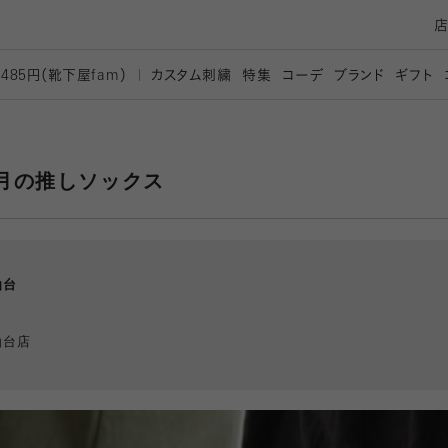
カスタム刺繍
特集
コーデ
ブランド
ギフト
,485円（靴下屋
fam）
月の推しソックス
仙台
仙台店