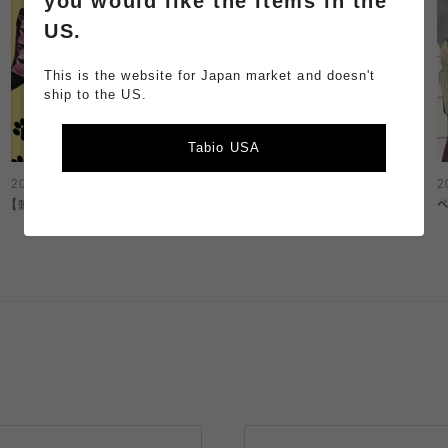
you would like the items in the
US.
This is the website for Japan market and doesn't
ship to the US.
Tabio USA
2026.04.11
2026.04.04
2
【動物柄】Cat faceソックス
【キッズ】バレエシューズ風ソッ
ペ
クス