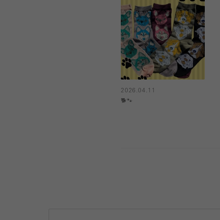
2026.04.11
🐕🐾