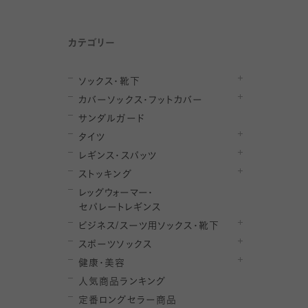
カテゴリー
ソックス・靴下
カバーソックス・フットカバー
サンダルガード
タイツ
レギンス・スパッツ
ストッキング
レ
ッ
グ
ウ
ォ
ー
マ
ー
・
セ
パレー
ト
レ
ギン
ス
ビジネス/スーツ用
ソックス・靴下
スポーツソックス
健康・美容
人気商品ランキング
定番ロングセラー商品