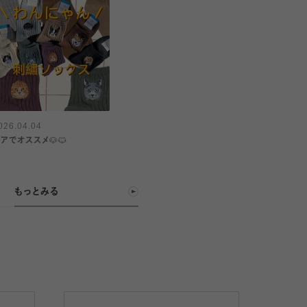
026.04.04
アでオススメ🐶🐱
もっとみる