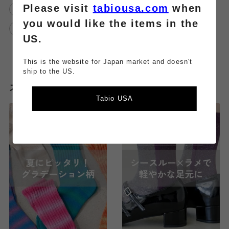
Please visit
tabiousa.com
when
履き口ゆったり
靴下屋メイワン浜松店
you would like the items in the
3足ペア商品
US.
This is the website for Japan market and doesn't
ship to the US.
スタッフのその他のブログはこちら
Tabio USA