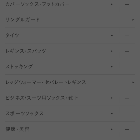
カバーソックス・フットカバー
五本指ソックス・靴下
サンダルガード
足袋ソックス・靴下
フットカバー・カバーソックス（深め）
タイツ
無地・プレーンソックス・靴下
フットカバー・カバーソックス（ふつう）
レギンス・スパッツ
柄ソックス・靴下
フットカバー・カバーソックス（浅め）
30
デニール以下のタイツ（薄手タイツ）
ストッキング
スニーカー（くるぶし）用ソックス
31
柄レギンス
〜40デニールタイツ
レ
ッ
アンクル・ショートソックス（くるぶし上）
41
無地レギンス
伝線しにくいストッキング
グ
ウ
〜60デニールタイツ
ォ
ー
マ
ー
・
セ
パレー
ト
レ
ギン
ス
ビジネス/スーツ用
クルーソックス（ふくらはぎ下）
61
レギンスパンツ（レギパン）
ショートストッキング
〜80デニールタイツ
ソックス・靴下
スポーツソックス
ハイソックス
81
マタニティレギンス
結婚式用ストッキング
匠シリーズ
〜110デニールタイツ
健康・美容
オーバーニー・ニーハイソックス
111
5
美脚ストッキング
フレッシャーズ向けソックス・靴下
ランニングソックス・靴下
分丈
〜210デニールタイツ
レギンス