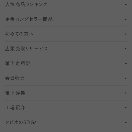
人気商品ランキング
211
6
オールスルーストッキング
冠婚葬祭向けソックス・靴下
ゴルフソックス・靴下
インナーソックス
分丈レギンス
デニールタイツ以上（防寒・厚手タイツ）
定番ロングセラー商品
7
スーツカジュアルソックス・靴下
サッカー・フットサル用ソックス
加圧・着圧ソックス
分丈
レギンス
初めての方へ
8
ロングホーズ
ヨガソックス・靴下
冷えとり靴下
分丈
レギンス
店頭受取りサービス
10
スポーツ用レッグウォーマー
着圧・加圧タイツ
分丈
レギンス
靴下定期便
12
SS
むくみ対策
分丈レギンス
サイズ（21～23cm）
会員特典
13
S
足の疲れ対策
サイズ（22～25cm）
分丈レギンス
靴下辞典
M
足の臭い対策
サイズ（25～27cm）
工場紹介
L
冷え対策
サイズ（27～29cm）
タビオの
SDGs
靴ずれ対策