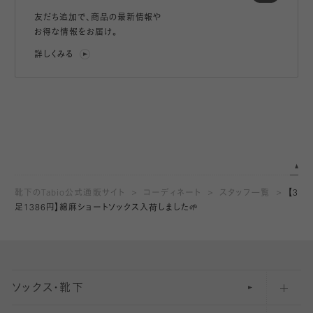
友だち追加で、
商品の最新情報や
お得な情報をお届け。
詳しくみる
靴下のTabio公式通販サイト
コーディネート
スタッフ一覧
【3
足1386円】綿麻ショートソックス入荷しました🌱
ソックス・靴下