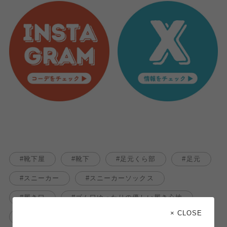
靴下屋
靴下
足元くら部
足元
スニーカー
スニーカーソックス
履き口
ゴム口ゆったりの優しい履き心地
× CLOSE
綿麻ソックス
mighty soxer
綿麻