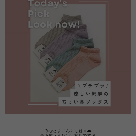
みなさまこんにちは‪☀️☁
靴下屋メイワン浜松店です🧦