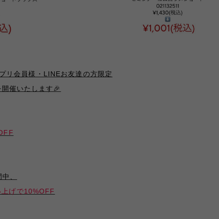
ioアプリ会員様・LINEお友達の方限定
を開催いたします🎉
OFF
間中、
上げで10%OFF