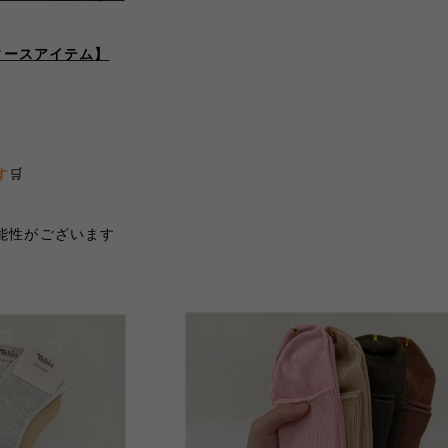
️レディースアイテム】
す
🛒
能性がございます