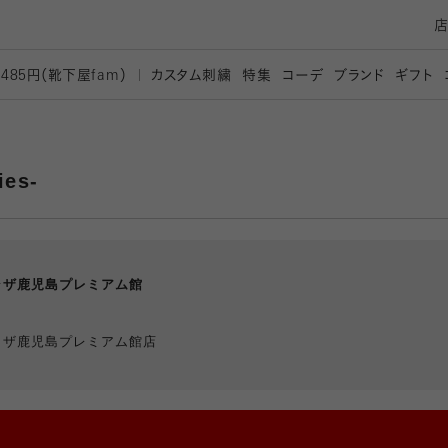
カスタム刺繍
特集
コーデ
ブランド
ギフト
,485円（靴下屋
fam）
ies-
ラザ鹿児島プレミアム館
ラザ鹿児島プレミアム館店