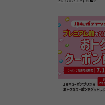
大変お買い得です😻🛍️✨