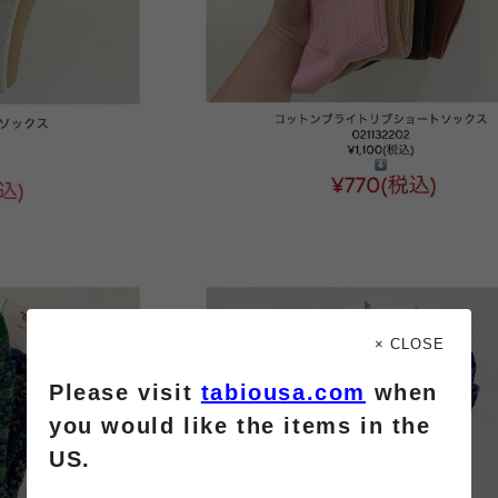
× CLOSE
Please visit
tabiousa.com
when
you would like the items in the
US.