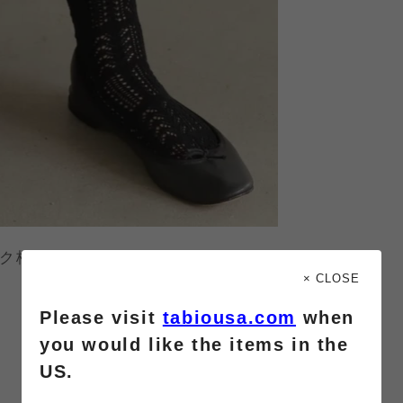
ク柄ソックス』の
× CLOSE
Please visit
tabiousa.com
when
you would like the items in the
US.