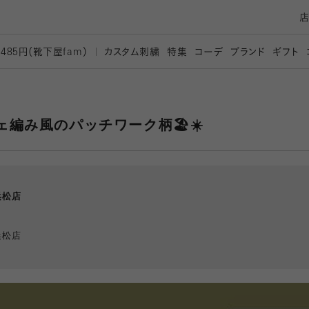
カスタム刺繍
特集
コーデ
ブランド
ギフト
,485円（靴下屋
fam）
編み風のパッチワーク柄🏖☀️
浜松店
浜松店