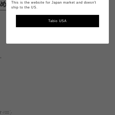
This is the website for Japan market and doesn't
ship to the US.
Tabio USA
°
 ̖́-‬‎