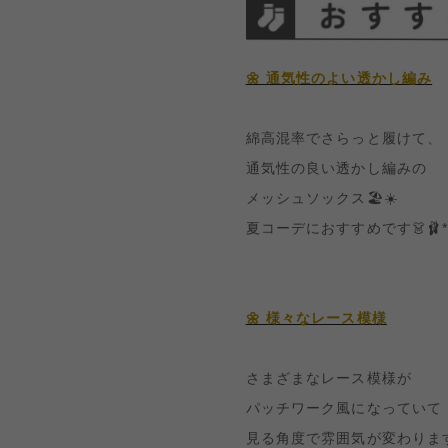
🌼 通気性のよい透かし編み
綿高混率でさらっと履けて、
通気性の良い透かし編みの
メッシュソックス🏖☀️
夏コーデにおすすめです👗🩰*
🌼 様々なレース模様
さまざまなレース模様が
パッチワーク風になっていて
見る角度で雰囲気が変わります‎⌣̈👍🏻