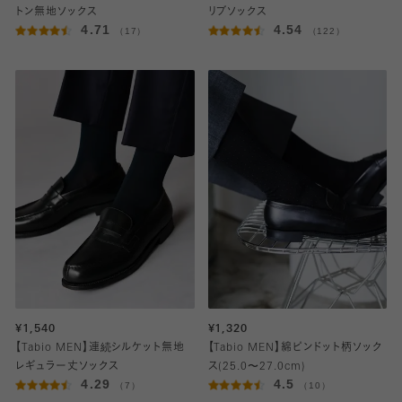
トン無地ソックス
リブソックス
4.71
4.54
（17）
（122）
¥1,540
¥1,320
【Tabio MEN】連続シルケット無地
【Tabio MEN】綿ピンドット柄ソック
レギュラー丈ソックス
ス(25.0〜27.0cm)
4.29
4.5
（7）
（10）