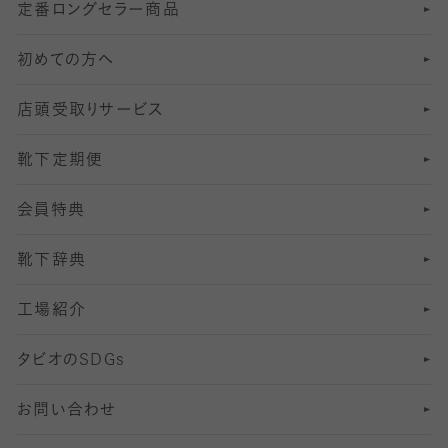
定番ロングセラー商品
7
スーツカジュアルソックス・靴下
サッカー・フットサル用ソックス
加圧・着圧ソックス
分丈
レギンス
初めての方へ
8
ロングホーズ
ヨガソックス・靴下
冷えとり靴下
分丈
レギンス
店頭受取りサービス
10
スポーツ用レッグウォーマー
着圧・加圧タイツ
分丈
レギンス
靴下定期便
12
SS
むくみ対策
分丈レギンス
サイズ（21～23cm）
会員特典
13
S
足の疲れ対策
サイズ（22～25cm）
分丈レギンス
靴下辞典
M
足の臭い対策
サイズ（25～27cm）
工場紹介
L
冷え対策
サイズ（27～29cm）
タビオの
SDGs
靴ずれ対策
お問い合わせ
快適な睡眠対策