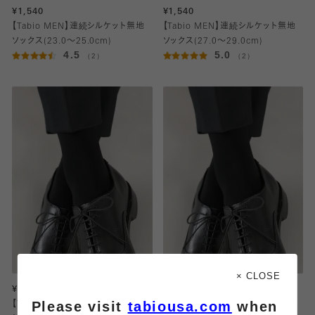
¥1,540
¥1,540
【Tabio MEN】連続シルケット無地
【Tabio MEN】連続シルケット無地
ソックス(23.0～25.0cm)
ソックス(27.0～29.0cm)
4.5
5.0
（2）
（2）
× CLOSE
¥1,320
¥1,320
Please visit
tabiousa.com
when
【Tabio MEN】【定番】スーピマコッ
【Tabio MEN】【定番】スーピマコッ