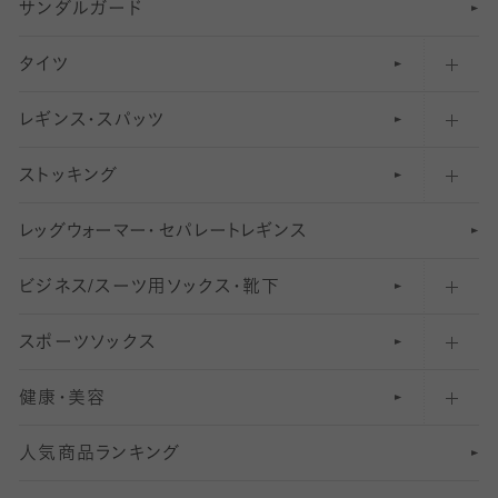
サンダルガード
足袋ソックス・靴下
フットカバー・カバーソックス（深め）
タイツ
無地・プレーンソックス・靴下
フットカバー・カバーソックス（ふつう）
レギンス・スパッツ
柄ソックス・靴下
フットカバー・カバーソックス（浅め）
30
デニール以下のタイツ（薄手タイツ）
ストッキング
スニーカー（くるぶし）用ソックス
31
柄レギンス
〜40デニールタイツ
レ
ッ
アンクル・ショートソックス（くるぶし上）
41
無地レギンス
伝線しにくいストッキング
グ
ウ
〜60デニールタイツ
ォ
ー
マ
ー
・
セ
パレー
ト
レ
ギン
ス
ビジネス/スーツ用
クルーソックス（ふくらはぎ下）
61
レギンスパンツ（レギパン）
ショートストッキング
〜80デニールタイツ
ソックス・靴下
スポーツソックス
ハイソックス
81
マタニティレギンス
結婚式用ストッキング
匠シリーズ
〜110デニールタイツ
健康・美容
オーバーニー・ニーハイソックス
111
5
美脚ストッキング
フレッシャーズ向けソックス・靴下
ランニングソックス・靴下
分丈
〜210デニールタイツ
レギンス
人気商品ランキング
211
6
オールスルーストッキング
冠婚葬祭向けソックス・靴下
ゴルフソックス・靴下
インナーソックス
分丈レギンス
デニールタイツ以上（防寒・厚手タイツ）