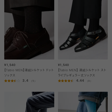
¥1,540
¥1,540
【Tabio MEN】連続シルケット ドット
【Tabio MEN】 連続シルケット スト
ソックス
ライプレギュラー丈ソックス
3.4
4.44
（5）
（9）