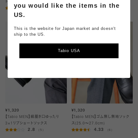
トン無地ソックス(27.0～29.0cm)
トン無地ソックス(23.0～25.0cm)
you would like the items in the
4.2
4.0
（5）
（6）
US.
This is the website for Japan market and doesn't
ship to the US.
Tabio USA
¥1,320
¥1,320
【Tabio MEN】綿履き口ゆったり
【Tabio MEN】ゴム無し無地ソック
3×1リブショートソックス
ス(25.0〜27.0cm)
2.8
4.33
（5）
（6）