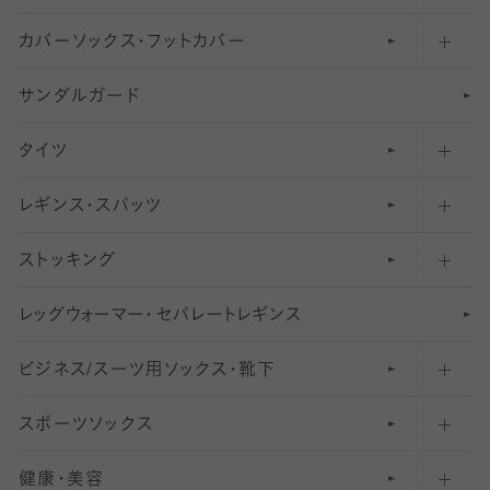
カバーソックス・フットカバー
五本指ソックス・靴下
サンダルガード
足袋ソックス・靴下
フットカバー・カバーソックス（深め）
タイツ
無地・プレーンソックス・靴下
フットカバー・カバーソックス（ふつう）
レギンス・スパッツ
柄ソックス・靴下
フットカバー・カバーソックス（浅め）
30
デニール以下のタイツ（薄手タイツ）
ストッキング
スニーカー（くるぶし）用ソックス
31
柄レギンス
〜40デニールタイツ
レ
ッ
アンクル・ショートソックス（くるぶし上）
41
無地レギンス
伝線しにくいストッキング
グ
ウ
〜60デニールタイツ
ォ
ー
マ
ー
・
セ
パレー
ト
レ
ギン
ス
ビジネス/スーツ用
クルーソックス（ふくらはぎ下）
61
レギンスパンツ（レギパン）
ショートストッキング
〜80デニールタイツ
ソックス・靴下
スポーツソックス
ハイソックス
81
マタニティレギンス
結婚式用ストッキング
匠シリーズ
〜110デニールタイツ
健康・美容
オーバーニー・ニーハイソックス
111
5
美脚ストッキング
フレッシャーズ向けソックス・靴下
ランニングソックス・靴下
分丈
〜210デニールタイツ
レギンス