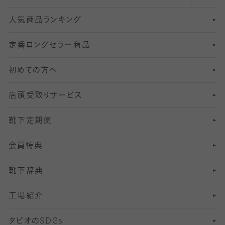
人気商品ランキング
211
6
オールスルーストッキング
冠婚葬祭向けソックス・靴下
ゴルフソックス・靴下
インナーソックス
分丈レギンス
デニールタイツ以上（防寒・厚手タイツ）
定番ロングセラー商品
7
スーツカジュアルソックス・靴下
サッカー・フットサル用ソックス
加圧・着圧ソックス
分丈
レギンス
初めての方へ
8
ロングホーズ
ヨガソックス・靴下
冷えとり靴下
分丈
レギンス
店頭受取りサービス
10
スポーツ用レッグウォーマー
着圧・加圧タイツ
分丈
レギンス
靴下定期便
12
SS
むくみ対策
分丈レギンス
サイズ（21～23cm）
会員特典
13
S
足の疲れ対策
サイズ（22～25cm）
分丈レギンス
靴下辞典
M
足の臭い対策
サイズ（25～27cm）
工場紹介
L
冷え対策
サイズ（27～29cm）
タビオの
SDGs
靴ずれ対策