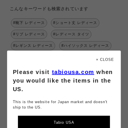
こんなキーワードも検索されています
#靴下 レディース
#ショート丈 レディース
#リブ レディース
#レディース タイツ
#レギンス レディース
#ハイソックス レディース
#ルーズソックス レディース
× CLOSE
#ストッキング レディース
#かわいい レディース
Please visit
tabiousa.com
when
you would like the items in the
#薄手 レディース
#レッグウォーマー レディース
US.
#オーバーニー キッズ
#靴下屋 オーバーニー
This is the website for Japan market and doesn't
#靴下 オーバーニー
#オーバーニー ニーハイ
ship to the US.
#オーバーニー 無地
#オーバーニー ボーダー
Tabio USA
#オーバーニー 16.0～18.0cm