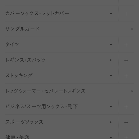
カバーソックス・フットカバー
五本指ソックス・靴下
サンダルガード
足袋ソックス・靴下
フットカバー・カバーソックス（深め）
タイツ
無地・プレーンソックス・靴下
フットカバー・カバーソックス（ふつう）
レギンス・スパッツ
柄ソックス・靴下
フットカバー・カバーソックス（浅め）
30
デニール以下のタイツ（薄手タイツ）
ストッキング
スニーカー（くるぶし）用ソックス
31
柄レギンス
〜40デニールタイツ
レ
ッ
アンクル・ショートソックス（くるぶし上）
41
無地レギンス
伝線しにくいストッキング
グ
ウ
〜60デニールタイツ
ォ
ー
マ
ー
・
セ
パレー
ト
レ
ギン
ス
ビジネス/スーツ用
クルーソックス（ふくらはぎ下）
61
レギンスパンツ（レギパン）
ショートストッキング
〜80デニールタイツ
ソックス・靴下
スポーツソックス
ハイソックス
81
マタニティレギンス
結婚式用ストッキング
匠シリーズ
〜110デニールタイツ
健康・美容
オーバーニー・ニーハイソックス
111
5
美脚ストッキング
フレッシャーズ向けソックス・靴下
ランニングソックス・靴下
分丈
〜210デニールタイツ
レギンス