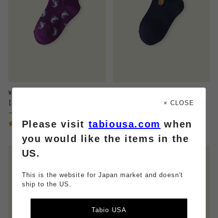
¥550
¥550
× CLOSE
【3足1,485円】キッズ サメスニーカ
【3足1,485円】キッズ いろいろ刺繍
ー丈ソックス / 16-18cm
スニーカー丈ソックス / 16-18cm
Please visit
tabiousa.com
when
5.0
5.0
（4）
（5）
you would like the items in the
US.
This is the website for Japan market and doesn't
ship to the US.
Tabio USA