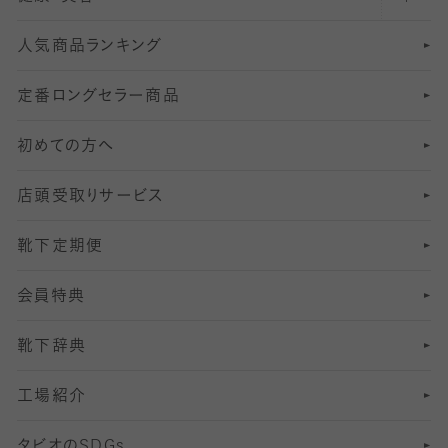
人気商品ランキング
211
6
オールスルーストッキング
冠婚葬祭向けソックス・靴下
ゴルフソックス・靴下
インナーソックス
分丈レギンス
デニールタイツ以上（防寒・厚手タイツ）
定番ロングセラー商品
7
スーツカジュアルソックス・靴下
サッカー・フットサル用ソックス
加圧・着圧ソックス
分丈
レギンス
初めての方へ
8
ロングホーズ
ヨガソックス・靴下
冷えとり靴下
分丈
レギンス
店頭受取りサービス
10
スポーツ用レッグウォーマー
着圧・加圧タイツ
分丈
レギンス
靴下定期便
12
SS
むくみ対策
分丈レギンス
サイズ（21～23cm）
会員特典
13
S
足の疲れ対策
サイズ（22～25cm）
分丈レギンス
靴下辞典
M
足の臭い対策
サイズ（25～27cm）
工場紹介
L
冷え対策
サイズ（27～29cm）
タビオの
SDGs
靴ずれ対策