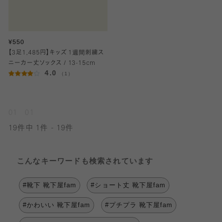
¥550
【3足1,485円】キッズ 1週間刺繍ス
ニーカー丈ソックス / 13-15cm
4.0
（1）
01
01
19件中 1件 - 19件
こんなキーワードも検索されています
#靴下 靴下屋fam
#ショート丈 靴下屋fam
#かわいい 靴下屋fam
#プチプラ 靴下屋fam