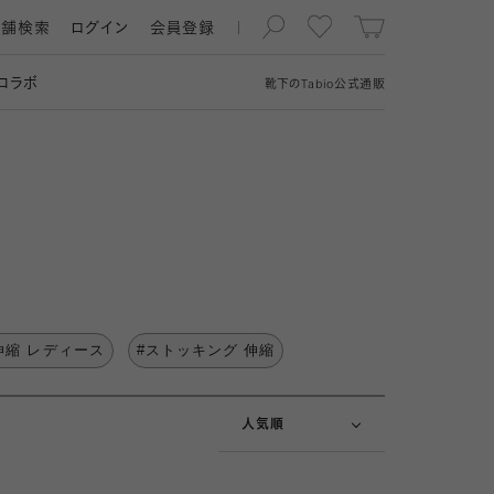
店舗検索
ログイン
会員登録
コラボ
靴下の
Tabio
公式通販
新着順
伸縮 レディース
#ストッキング 伸縮
価格が安い順
価格が高い順
人気順