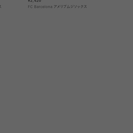
¥2,420
ス
FC Barcelona アメリブムジソックス