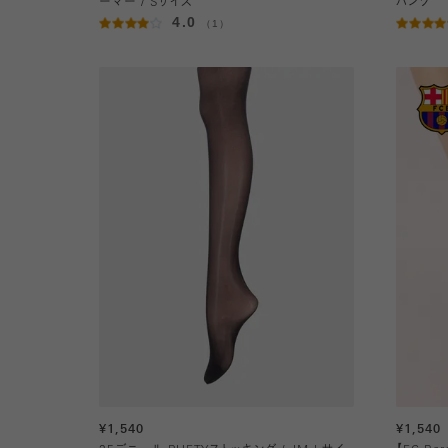
ーマー / Sサイズ
パンツ
4.0
（1）
¥1,540
¥1,540