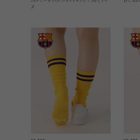
25デニール PUFTYストッキング / JM-Lサイ
【FC B
ズ