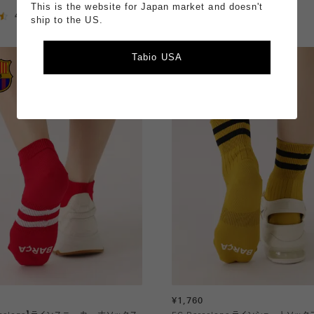
4.63
（8）
This is the website for Japan market and doesn't
4.74
（19）
ship to the US.
Tabio USA
¥1,760