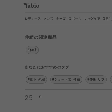
レディース
メンズ
キッズ
スポーツ
レッグケア
3
足1
伸縮の関連商品
#伸縮
あなたにおすすめのタグ
#靴下 伸縮
#ショート丈 伸縮
#伸縮 リブ
25