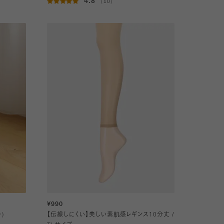
4.8
（10）
¥990
)
【伝線しにくい】美しい素肌感レギンス10分丈 /