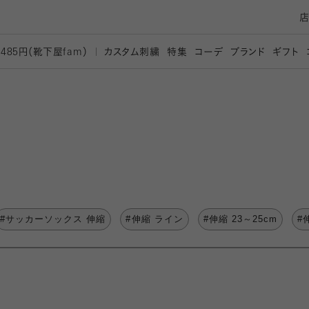
カスタム刺繍
特集
コーデ
ブランド
ギフト
,485円（靴下屋
fam）
#サッカーソックス 伸縮
#伸縮 ライン
#伸縮 23～25cm
#