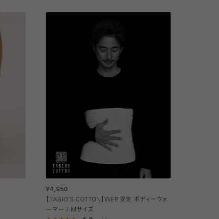
¥4,950
【TABIO'S COTTON】WEB限定 ボディーウォ
ーマー / Mサイズ