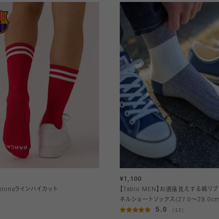
¥1,100
celonaラインハイカット
【Tabio MEN】お洒落見えする綿リ
ネルショートソックス(27.0～29.0cm
5.0
（12）