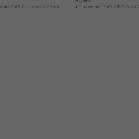
¥2,640
rcelona アメリブムジショートソックス
FC Barcelona アメリブラインソック