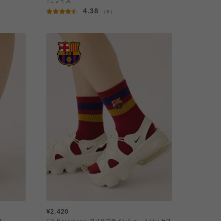
TLサイズ
4.38
（8）
¥2,420