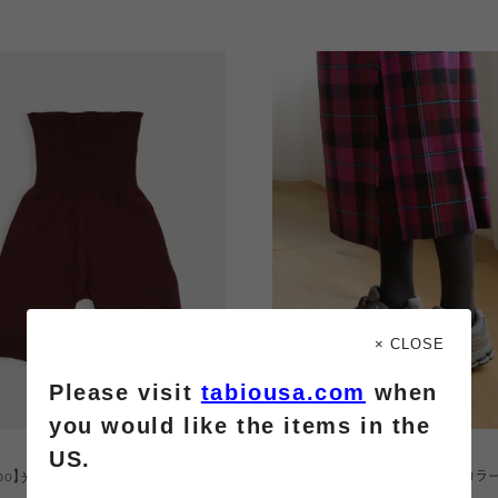
× CLOSE
Please visit
tabiousa.com
when
you would like the items in the
US.
¥1,980
abo】光電子×ウール ボディウォーマー
ソフティ 210デニールタイツ(杢カラー