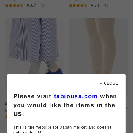
4.67
4.71
（3）
（7）
× CLOSE
Please visit
tabiousa.com
when
you would like the items in the
¥2,420
¥3,300
縫製無地薄手レギンス10分丈
【綿100％裏起毛】あったか縫製レギ
US.
3.5
（8）
ンス10分丈 / JM-Lサイズ
4.45
（11）
This is the website for Japan market and doesn't
ship to the US.