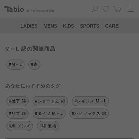
靴下の
Tabio
公式通販
LADIES
MENS
KIDS
SPORTS
CARE
M～L 綿の関連商品
#M～L
#綿
あなたにおすすめのタグ
#靴下 綿
#ショート丈 綿
#レギンス M～L
#リブ 綿
#タイツ M～L
#ハイソックス 綿
#綿 メンズ
#綿 無地