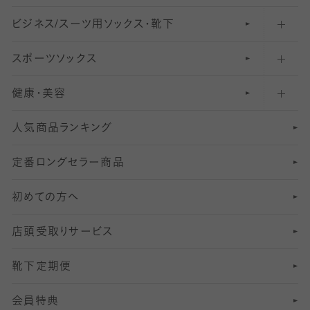
ビジネス/スーツ用
クルーソックス（ふくらはぎ下）
61
レギンスパンツ（レギパン）
ショートストッキング
〜80デニールタイツ
ソックス・靴下
スポーツソックス
ハイソックス
81
マタニティレギンス
結婚式用ストッキング
匠シリーズ
〜110デニールタイツ
健康・美容
オーバーニー・ニーハイソックス
111
5
美脚ストッキング
フレッシャーズ向けソックス・靴下
ランニングソックス・靴下
分丈
〜210デニールタイツ
レギンス
人気商品ランキング
211
6
オールスルーストッキング
冠婚葬祭向けソックス・靴下
ゴルフソックス・靴下
インナーソックス
分丈レギンス
デニールタイツ以上（防寒・厚手タイツ）
定番ロングセラー商品
7
スーツカジュアルソックス・靴下
サッカー・フットサル用ソックス
加圧・着圧ソックス
分丈
レギンス
初めての方へ
8
ロングホーズ
ヨガソックス・靴下
冷えとり靴下
分丈
レギンス
店頭受取りサービス
10
スポーツ用レッグウォーマー
着圧・加圧タイツ
分丈
レギンス
靴下定期便
12
SS
むくみ対策
分丈レギンス
サイズ（21～23cm）
会員特典
13
S
足の疲れ対策
サイズ（22～25cm）
分丈レギンス