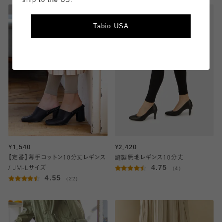
Tabio USA
¥1,540
¥2,420
【定番】薄手コットン10分丈レギンス
縫製無地レギンス10分丈
4.75
/ JM-Lサイズ
（4）
4.55
（22）