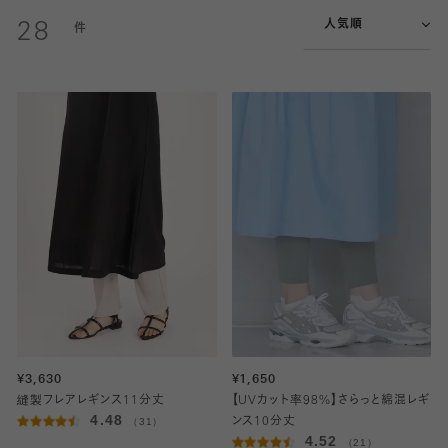
人気順
28
¥3,630
¥1,650
縫製フレアレギンス11分丈
【UVカット率98%】さらっと綿混レギ
4.48
（31）
ンス10分丈
4.52
（21）