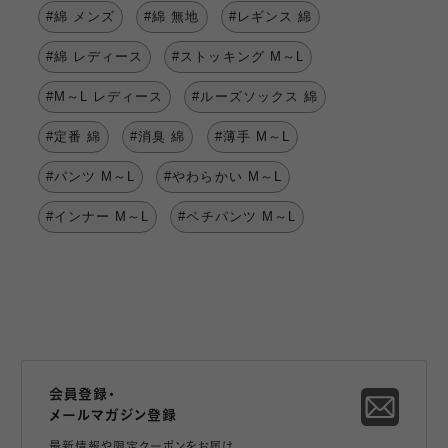
#綿 メンズ
#綿 無地
#レギンス 綿
#綿 レディース
#ストッキング M～L
#M～L レディース
#ルーズソックス 綿
#定番 綿
#消臭 綿
#薄手 M～L
#パンツ M～L
#やわらかい M～L
#インナー M～L
#ペチパンツ M～L
会員登録・
メールマガジン登録