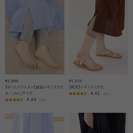
¥2,860
¥1,210
【ゆったりウエスト】縫製レギンス9分
【綿混】レギンス7分丈
4.41
丈 / JM-Lサイズ
（17）
4.64
（11）