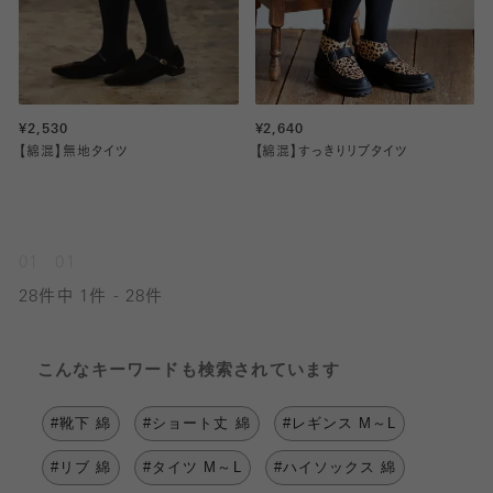
¥2,530
¥2,640
【綿混】無地タイツ
【綿混】すっきりリブタイツ
01
01
28件中 1件 - 28件
こんなキーワードも検索されています
#靴下 綿
#ショート丈 綿
#レギンス M～L
#リブ 綿
#タイツ M～L
#ハイソックス 綿