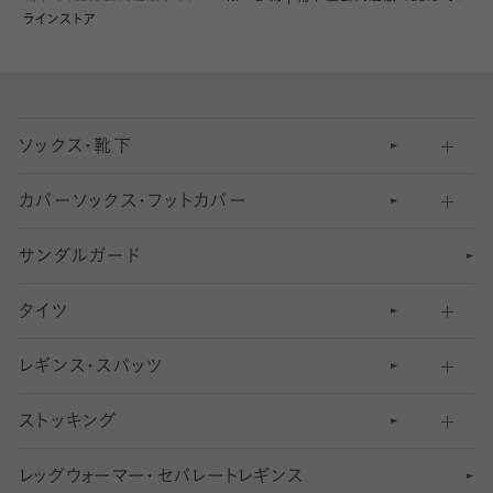
ラインストア
ソックス・靴下
カバーソックス・フットカバー
五本指ソックス・靴下
サンダルガード
足袋ソックス・靴下
フットカバー・カバーソックス（深め）
タイツ
無地・プレーンソックス・靴下
フットカバー・カバーソックス（ふつう）
レギンス・スパッツ
柄ソックス・靴下
フットカバー・カバーソックス（浅め）
30
デニール以下のタイツ（薄手タイツ）
ストッキング
スニーカー（くるぶし）用ソックス
31
柄レギンス
〜40デニールタイツ
レ
ッ
アンクル・ショートソックス（くるぶし上）
41
無地レギンス
伝線しにくいストッキング
グ
ウ
〜60デニールタイツ
ォ
ー
マ
ー
・
セ
パレー
ト
レ
ギン
ス