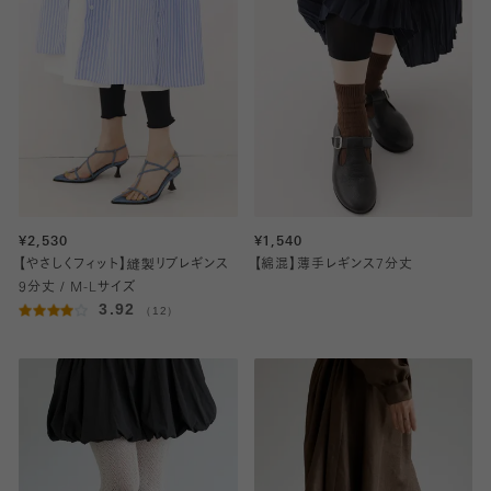
¥2,530
¥1,540
【やさしくフィット】縫製リブレギンス
【綿混】薄手レギンス7分丈
9分丈 / M-Lサイズ
3.92
（12）