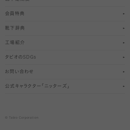
会員特典
13
S
足の疲れ対策
サイズ（22～25cm）
分丈レギンス
靴下辞典
M
足の臭い対策
サイズ（25～27cm）
工場紹介
L
冷え対策
サイズ（27～29cm）
タビオの
SDGs
靴ずれ対策
お問い合わせ
快適な睡眠対策
公式キャラクター「ニッターズ」
© Tabio Corporation