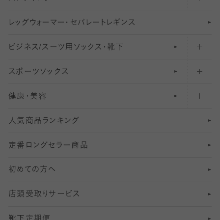
レ
ッ
アンクル・ショートソックス（くるぶし上）
41
無地レギンス
伝線しにくいストッキング
グ
ウ
〜60デニールタイツ
ォ
ー
マ
ー
・
セ
パレー
ト
レ
ギン
ス
ビジネス/スーツ用
クルーソックス（ふくらはぎ下）
61
レギンスパンツ（レギパン）
ショートストッキング
〜80デニールタイツ
ソックス・靴下
スポーツソックス
ハイソックス
81
マタニティレギンス
結婚式用ストッキング
匠シリーズ
〜110デニールタイツ
健康・美容
オーバーニー・ニーハイソックス
111
5
美脚ストッキング
フレッシャーズ向けソックス・靴下
ランニングソックス・靴下
分丈
〜210デニールタイツ
レギンス
人気商品ランキング
211
6
オールスルーストッキング
冠婚葬祭向けソックス・靴下
ゴルフソックス・靴下
インナーソックス
分丈レギンス
デニールタイツ以上（防寒・厚手タイツ）
定番ロングセラー商品
7
スーツカジュアルソックス・靴下
サッカー・フットサル用ソックス
加圧・着圧ソックス
分丈
レギンス
初めての方へ
8
ロングホーズ
ヨガソックス・靴下
冷えとり靴下
分丈
レギンス
店頭受取りサービス
10
スポーツ用レッグウォーマー
着圧・加圧タイツ
分丈
レギンス
靴下定期便
12
SS
むくみ対策
分丈レギンス
サイズ（21～23cm）