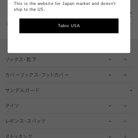
This is the website for Japan market and doesn't
ship to the US.
靴下のTabio公式通販サイト
コーディネート
Tabio USA
ソックス・靴下
カバーソックス・フットカバー
五本指ソックス・靴下
サンダルガード
足袋ソックス・靴下
フットカバー・カバーソックス（深め）
タイツ
無地・プレーンソックス・靴下
フットカバー・カバーソックス（ふつう）
レギンス・スパッツ
柄ソックス・靴下
フットカバー・カバーソックス（浅め）
30
デニール以下のタイツ（薄手タイツ）
ストッキング
スニーカー（くるぶし）用ソックス
31
柄レギンス
〜40デニールタイツ