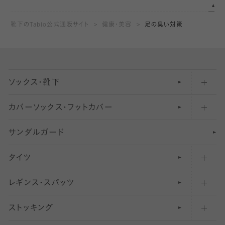
靴下のTabio公式通販サイト
健康・美容
足の臭い対策
ソックス・靴下
カバーソックス・フットカバー
五本指ソックス・靴下
サンダルガード
足袋ソックス・靴下
フットカバー・カバーソックス（深め）
タイツ
無地・プレーンソックス・靴下
フットカバー・カバーソックス（ふつう）
レギンス・スパッツ
柄ソックス・靴下
フットカバー・カバーソックス（浅め）
30
デニール以下のタイツ（薄手タイツ）
ストッキング
スニーカー（くるぶし）用ソックス
31
柄レギンス
〜40デニールタイツ