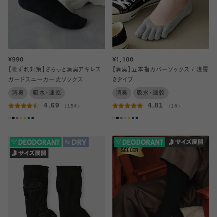
¥990
¥1,100
【靴ずれ対策】さらっと消臭アキレス
【消臭】五本指カバーソックス / 浅履
ガードスニーカー丈ソックス
きタイプ
消臭
吸水・速乾
消臭
吸水・速乾
4.69
4.81
（154）
（16）