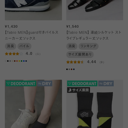
¥1,430
¥1,540
【Tabio MEN】guard付きパイルス
【Tabio MEN】 連続シルケット スト
ニーカー丈ソックス
ライプレギュラー丈ソックス
消臭
パイル
消臭
リンキング
4.0
（1）
サイズ展開あり
4.44
（9）