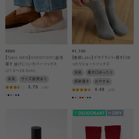
¥880
¥1,100
【Tabio MEN】GOODFOOT/超浅
【整脚Labo】デオドラント/履き口ゆ
履き 脱げにくいカバーソックス
ったりショートソックス
(27.0～29.0cm)
消臭
履き口ゆったり
消臭
サイズ展開あり
部屋履き
おやすみ
3.75
（16）
4.48
（25）