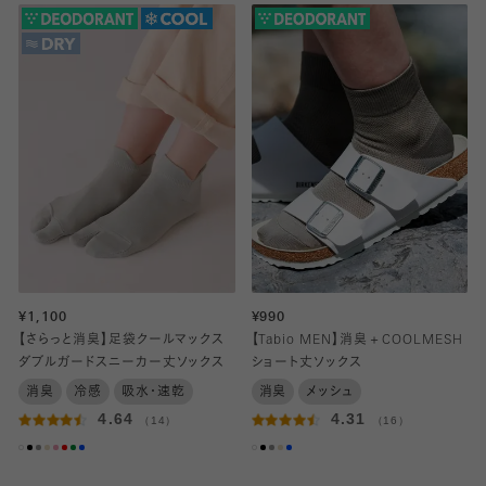
¥1,100
¥990
【さらっと消臭】足袋クールマックス
【Tabio MEN】消臭＋COOLMESH
ダブルガードスニーカー丈ソックス
ショート丈ソックス
消臭
冷感
吸水・速乾
消臭
メッシュ
4.64
4.31
（14）
（16）