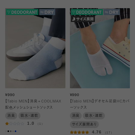
¥990
¥990
【Tabio MEN】消臭＋COOLMAX
【Tabio MEN】デオセル足袋HCカバ
配色メッシュショートソックス
ーソックス
消臭
吸水・速乾
消臭
吸水・速乾
1.0
（1）
サイズ展開あり
4.76
（17）