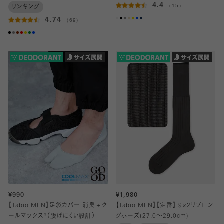
4.4
（15）
リンキング
4.74
（69）
¥990
¥1,980
【Tabio MEN】足袋カバー 消臭＋ク
【Tabio MEN】【定番】 9×2リブロン
ールマックス®（脱げにくい設計）
グホーズ(27.0～29.0cm)