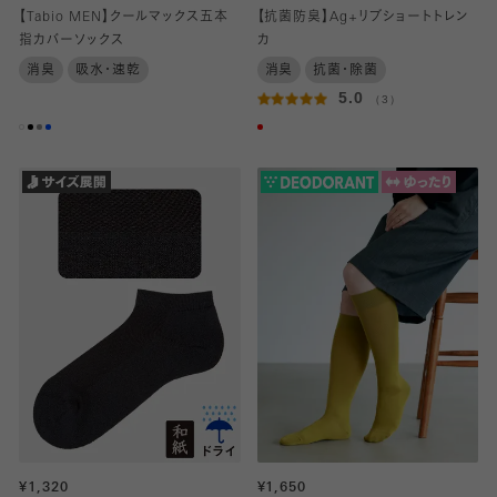
【Tabio MEN】クールマックス五本
【抗菌防臭】Ag+リブショートトレン
指カバーソックス
カ
消臭
吸水・速乾
消臭
抗菌・除菌
5.0
（3）
¥1,320
¥1,650