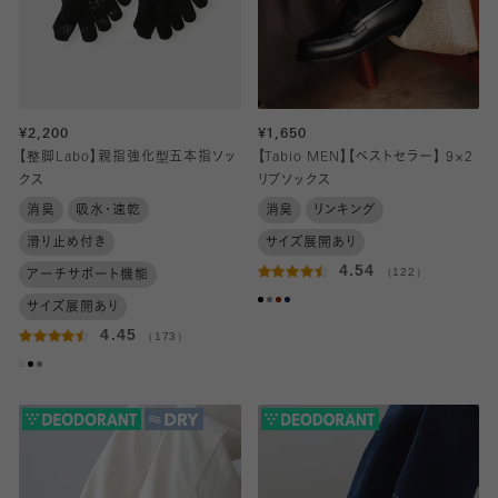
¥2,200
¥1,650
【整脚Labo】親指強化型五本指ソッ
【Tabio MEN】【ベストセラー】 9×2
クス
リブソックス
消臭
吸水・速乾
消臭
リンキング
滑り止め付き
サイズ展開あり
4.54
（122）
アーチサポート機能
サイズ展開あり
4.45
（173）