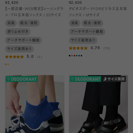
¥2,420
¥2,420
【一部店舗・WEB限定】レーシングラ
タビオスポーツFORビジネス五本指
ン・プロ五本指ソックス / SSサイズ
ソックス / Mサイズ
消臭
吸水・速乾
消臭
吸水・速乾
滑り止め付き
アーチサポート機能
アーチサポート機能
サイズ展開あり
4.79
（70）
サイズ展開あり
5.0
（1）