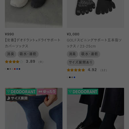
¥990
¥3,080
【定番】デオドラント×ドライサポート
GOLFスピニングサポート五本指ソ
カバーソックス
ックス / 23-25cm
消臭
吸水・速乾
消臭
吸水・速乾
3.89
（9）
サイズ展開あり
4.92
（12）