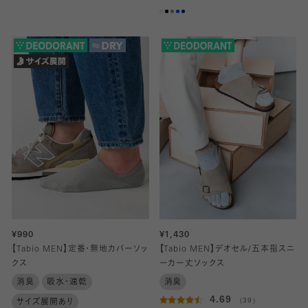
¥990
¥1,430
【Tabio MEN】定番・無地カバーソッ
【Tabio MEN】デオセル/五本指スニ
クス
ーカー丈ソックス
消臭
吸水・速乾
消臭
4.69
（39）
サイズ展開あり