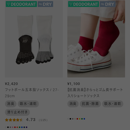
¥2,420
¥1,100
フットボール五本指ソックス / 27-
【抗菌消臭】さらっとゴム長サポート
29cm
入りショートソックス
消臭
吸水・速乾
消臭
抗菌・除菌
吸水・速乾
滑り止め付き
4.73
（115）