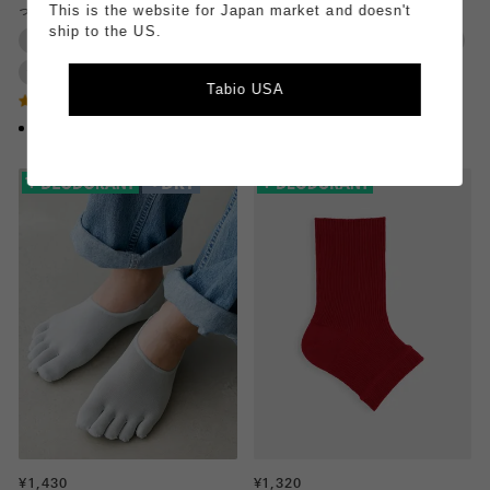
This is the website for Japan market and doesn't
ったりソックス
クス
ship to the US.
消臭
履き口ゆったり
消臭
抗菌・除菌
吸水・速乾
部屋履き
おやすみ
サイズ展開あり
Tabio USA
4.5
5.0
（4）
（2）
¥1,430
¥1,320