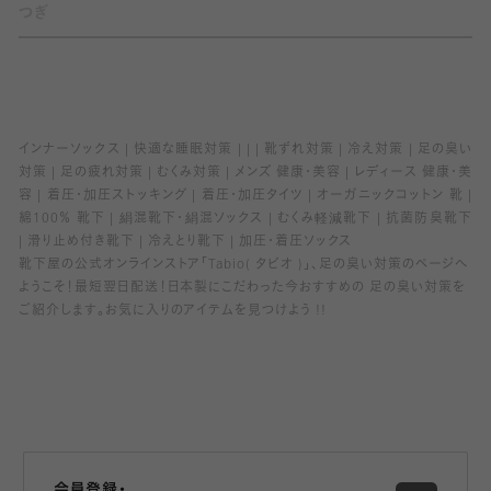
つぎ
インナーソックス
快適な睡眠対策
靴ずれ対策
冷え対策
足の臭い
対策
足の疲れ対策
むくみ対策
メンズ 健康・美容
レディース 健康・美
容
着圧・加圧ストッキング
着圧・加圧タイツ
オーガニックコットン 靴
綿100％ 靴下
絹混靴下・絹混ソックス
むくみ軽減靴下
抗菌防臭靴下
滑り止め付き靴下
冷えとり靴下
加圧・着圧ソックス
靴下屋の公式オンラインストア「Tabio( タビオ )」、足の臭い対策のページへ
ようこそ！最短翌日配送！日本製にこだわった今おすすめの 足の臭い対策を
ご紹介します。お気に入りのアイテムを見つけよう !!
会員登録・