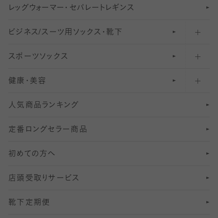
レ
ッ
アンクル・ショートソックス（くるぶし上）
41
無地レギンス
伝線しにくいストッキング
グ
ウ
〜60デニールタイツ
ォ
ー
マ
ー
・
セ
パレー
ト
レ
ギン
ス
ビジネス/スーツ用
クルーソックス（ふくらはぎ下）
61
レギンスパンツ（レギパン）
ショートストッキング
〜80デニールタイツ
ソックス・靴下
スポーツソックス
ハイソックス
81
マタニティレギンス
結婚式用ストッキング
匠シリーズ
〜110デニールタイツ
健康・美容
オーバーニー・ニーハイソックス
111
5
美脚ストッキング
フレッシャーズ向けソックス・靴下
ランニングソックス・靴下
分丈
〜210デニールタイツ
レギンス
人気商品ランキング
211
6
オールスルーストッキング
冠婚葬祭向けソックス・靴下
ゴルフソックス・靴下
インナーソックス
分丈レギンス
デニールタイツ以上（防寒・厚手タイツ）
定番ロングセラー商品
7
スーツカジュアルソックス・靴下
サッカー・フットサル用ソックス
加圧・着圧ソックス
分丈
レギンス
初めての方へ
8
ロングホーズ
ヨガソックス・靴下
冷えとり靴下
分丈
レギンス
店頭受取りサービス
10
スポーツ用レッグウォーマー
着圧・加圧タイツ
分丈
レギンス
靴下定期便
12
SS
むくみ対策
分丈レギンス
サイズ（21～23cm）