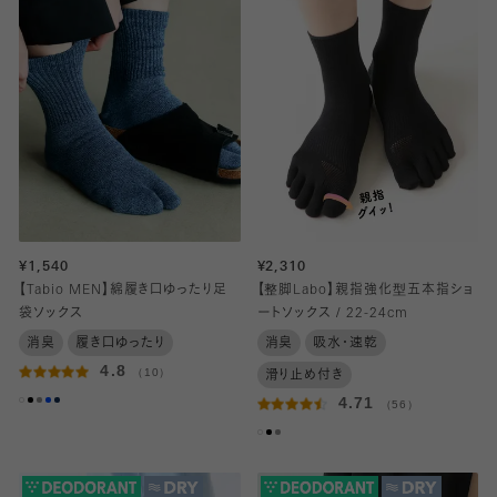
¥1,540
¥2,310
【Tabio MEN】綿履き口ゆったり足
【整脚Labo】親指強化型五本指ショ
袋ソックス
ートソックス / 22-24cm
消臭
履き口ゆったり
消臭
吸水・速乾
4.8
（10）
滑り止め付き
4.71
（56）