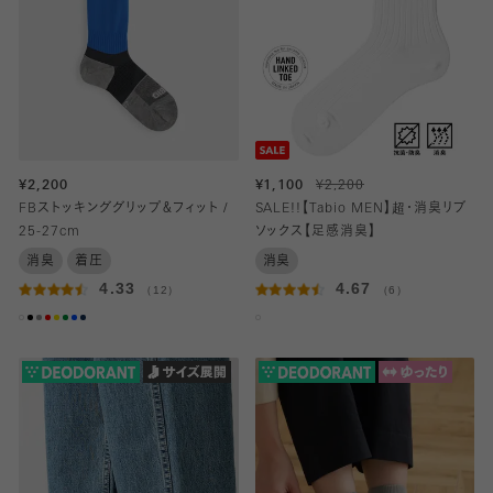
¥2,200
¥1,100
¥2,200
FBストッキンググリップ＆フィット /
SALE!!【Tabio MEN】超・消臭リブ
25-27cm
ソックス【足感消臭】
消臭
着圧
消臭
4.33
4.67
（12）
（6）