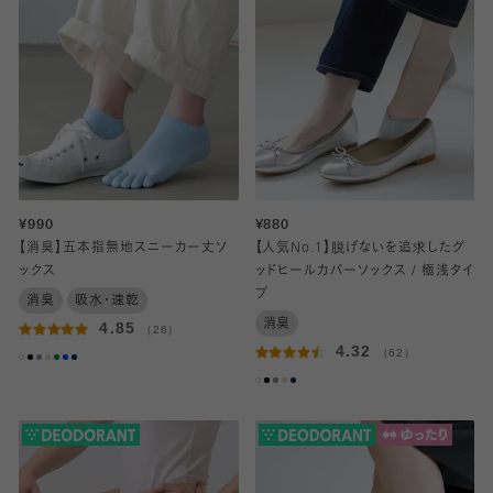
¥990
¥880
【消臭】五本指無地スニーカー丈ソ
【人気No.1】脱げないを追求したグ
ックス
ッドヒールカバーソックス / 極浅タイ
プ
消臭
吸水・速乾
消臭
4.85
（26）
4.32
（62）