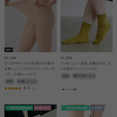
¥1,100
¥1,320
【一日中ゆ～ったり快適】WEB限定
「ニオイ・ムレ・窮屈」を解決する、大
伝線しにくいウエストフリーストッキ
人の薄手ショートソックス
ング / 丈感M-Lサイズ
消臭
履き口ゆったり
消臭
伝線しにくい
5.0
（1）