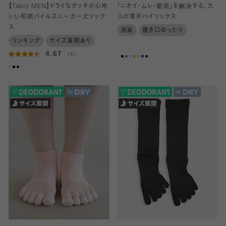
【Tabio MEN】ドライなタッチが心地
「ニオイ・ムレ・窮屈」を解決する、大
いい和紙パイルスニーカー丈ソック
人の薄手ハイソックス
ス
消臭
履き口ゆったり
リンキング
サイズ展開あり
4.67
（6）