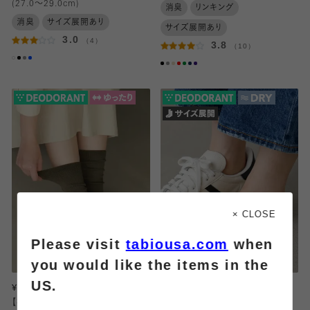
(27.0～29.0cm)
消臭
リンキング
消臭
サイズ展開あり
サイズ展開あり
3.0
（4）
3.8
（10）
× CLOSE
Please visit
tabiousa.com
when
you would like the items in the
US.
¥1,320
¥990
【整脚Labo】デオドラント/履き口ゆ
【抗菌消臭】さらっと快適カバーソッ