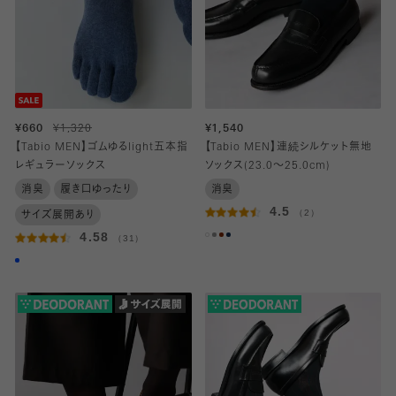
¥660
¥1,320
¥1,540
【Tabio MEN】ゴムゆるlight五本指
【Tabio MEN】連続シルケット無地
レギュラーソックス
ソックス(23.0～25.0cm)
消臭
履き口ゆったり
消臭
4.5
（2）
サイズ展開あり
4.58
（31）