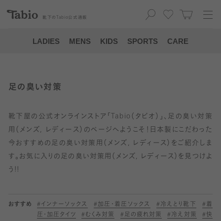
靴下の
Tabio
公式通販
LADIES
MENS
KIDS
SPORTS
CARE
足の臭い対策
靴下屋の公式オンラインストア「Tabio（タビオ）」、足の臭い対策
用（メンズ, レディース）のページへようこそ！日本製にこだわった
今おすすめの足の臭い対策用（メンズ, レディース）をご紹介しま
す。お気に入りの足の臭い対策用（メンズ, レディース）を見つけよ
う!!
おすすめ
#
インナーソックス
#
加圧・着圧ソックス
#
冷えとり靴下
#
着
圧・加圧タイツ
#
むくみ対策
#
足の疲れ対策
#
冷え対策
#
快