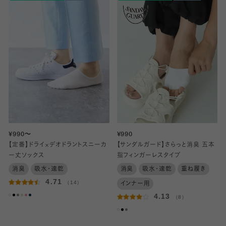
¥990～
¥990
【定番】ドライ×デオドラントスニーカ
【サンダルガード】さらっと消臭 五本
ー丈ソックス
指フィンガーレスタイプ
消臭
吸水・速乾
消臭
吸水・速乾
重ね履き
4.71
（14）
インナー用
4.13
（8）