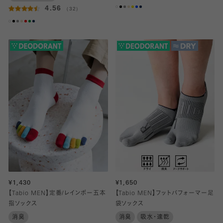
4.56
（32）
¥1,430
¥1,650
【Tabio MEN】定番/レインボー五本
【Tabio MEN】フットパフォーマー足
指ソックス
袋ソックス
消臭
消臭
吸水・速乾