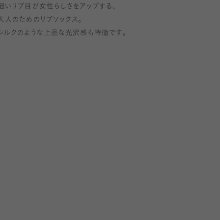
細いリブ目が女性らしさをアップする、
少しゆとりがあるパンプスであれば合わせてもキツく
大人のためのリブソックス。
せんでした。
シルクのような上品な光沢感も特徴です。
いリブでカジュアルにもキレイめにも合わせやすい
 色展開はベーシックカラーから目を引くアクセン
ーまで豊富なので様々なスタイリングに合わせて
ます!
鮮やかで発色が良く、さらっとしていて履きやすい
クシュっとたるませてカジュアルに履くのもおスス
し、パンプスにも!細リブなので幅広くコーディ
をお楽しみいただけます!