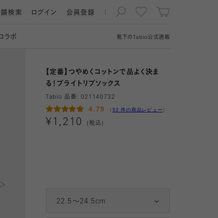
店舗検索
ログイン
会員登録
コラボ
靴下の
Tabio
公式通販
【定番】つやめくコットンで品よく決ま
る！ブライトリブソックス
Tabio 品番:
021140732
04 キナリ
4.79
（
52 件の商品レビュー
）
¥
1,210
(税込)
11 グレー
2
12 クロ
3
14 チャコールグレー
4
22.5～24.5cm
15 グレージュ
5