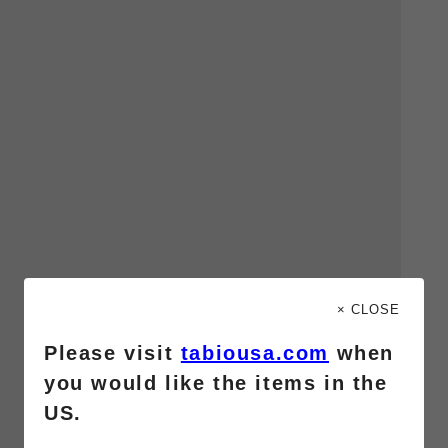
× CLOSE
Please visit
tabiousa.com
when
you would like the items in the
US.