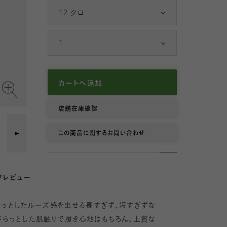
23 キャラメル
12 クロ
6
24 コゲチャ
7
1
43 ダークレッド
8
カートへ追加
71 ダルミント
9
店舗在庫確認
79 エメラルドグリーン 【新色】
10
この商品に関するお問い合わせ
82 ブルー
11
84 コン
12
フレビュー
13
ょっとしたルーズ感を出せる長すぎず、短すぎずな
さらっとした肌触りで履き心地はもちろん、上質な
14