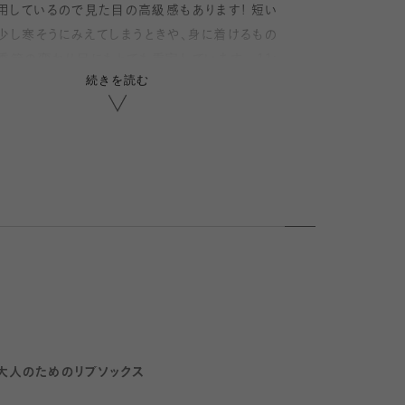
用しているので見た目の高級感もあります! 短い
15
少し寒そうにみえてしまうときや、身に着けるもの
季節の変わり目にもとても重宝しています。 11:
16
続きを読む
のお色は大人っぽい雰囲気をプラスでき、履き回
です♪
17
しゅっとたるませてこなれ感を出せる絶妙な丈感で
18
ニーカーに合わせても品良くまとめてくれます。
ジュアルではなくきれいめスタイルに靴下コーデを
19
たい方にぴったりです。綿なのにとても美しい光
特徴です。細いリブが子供っぽくならず少したる
20
履いても、カワイイ丈感です。
ム口がキツくなく締め付けもさほど気にならない。
ットで光沢があるので季節の変わり目にサンダル
せても スニーカーでクシュっとたるませてもシル
大人のためのリブソックス
がだらしなく見えないので 色々なスタイルにハマ