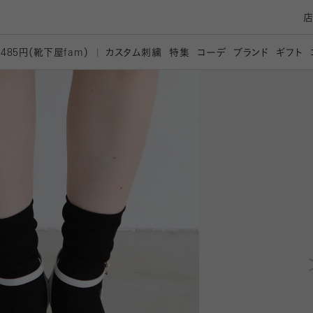
カスタム刺繍
特集
コーデ
ブランド
ギフト
,485円（靴下屋
fam）