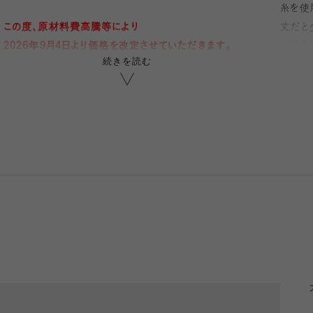
糸を使
この度、原材料費高騰等により
丈だと
2026年9月4日より価格を改定させていただきます。
に困る
続きを読む
何卒、ご理解いただきますようお願い申し上げます。
グレー
し抜群
・薄手でさらっとした生地感の細リブソックス
く
・高級綿「スーピマ超長綿」を使用
す。ス
・上品な光沢感&鮮やかなカラーバリエーション
カ
長さがあるので、伸ばして履いてもよし。
愉しみ
くしゅっと弛ませるスタイリングもおすすめの一足。
沢感が
細リブなのでスニーカーと合わせてもカジュアルになり
ませて
すぎず、様々なコーディネートを楽しんでいただけます。
ゴ
シルケ
光沢感のヒミツ
とあわ
高級綿である「スーピマ超長綿」を使用。
エット
日本で唯一、世界でも1、2社しか存在しないシルケット