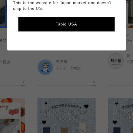
This is the website for Japan market and doesn't
ship to the US.
Tabio USA
2026.02.17
2026.02.15
柄ソックス！
【春っぽソックス🌸】お花柄ソックス
いちご🍓柄ソ
特集！.
靴
と横浜
靴下屋
武
ららぽーと横浜