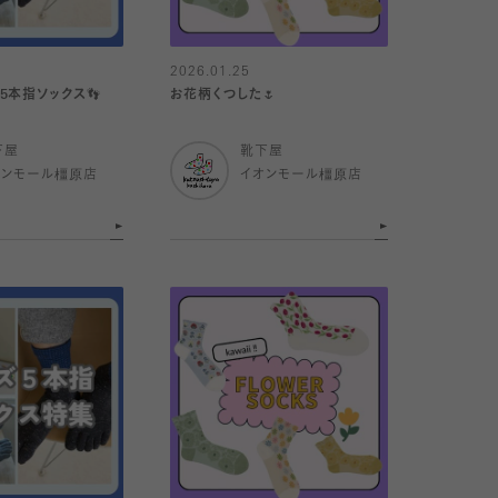
2026.01.25
5本指ソックス👣
お花柄くつした🌷
下屋
靴下屋
オンモール橿原店
イオンモール橿原店