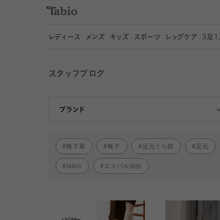
レディース
メンズ
キッズ
スポーツ
レッグケア
3
足1
スタッフブログ
靴下屋
Tabio
ブランド
靴下屋
靴下
足元くら部
足元
tabio
エスパル仙台