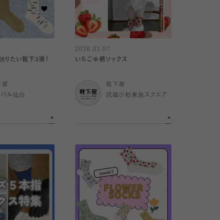
2026.02.07
贈りたい靴下3選！
いちご🍓柄ソックス
下屋
靴下屋
スパル仙台
武蔵小杉東急スクエア