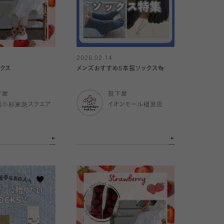
2026.02.14
ックス
メンズおすすめ5本指ソックス👣
下屋
靴下屋
蔵小杉東急スクエア
イオンモール橿原店