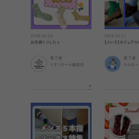
2026.02.26
2026.02.21
お花柄くつした🌷
【メンズ】カジュアル
靴下屋
靴下屋
イオンモール橿原店
ららぽー