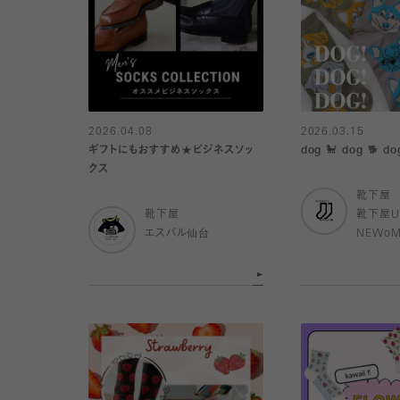
2026.04.08
2026.03.15
ギフトにもおすすめ★ビジネスソッ
dog 🐩 dog 🐕 do
クス
靴下屋
靴下屋
靴下屋U
エスパル仙台
NEWo