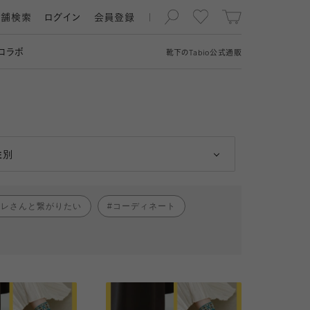
店舗検索
ログイン
会員登録
コラボ
靴下の
Tabio
公式通販
男性
女性
性別
ャレさんと繋がりたい
コーディネート