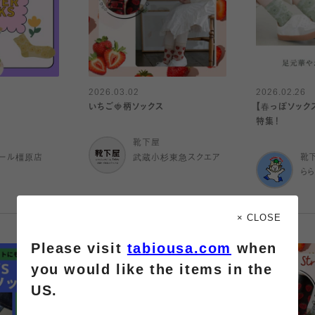
2026.03.02
2026.02.26
いちご🍓柄ソックス
【春っぽソック
特集！
靴下屋
ール橿原店
武蔵小杉東急スクエア
靴
ら
× CLOSE
Please visit
tabiousa.com
when
you would like the items in the
US.