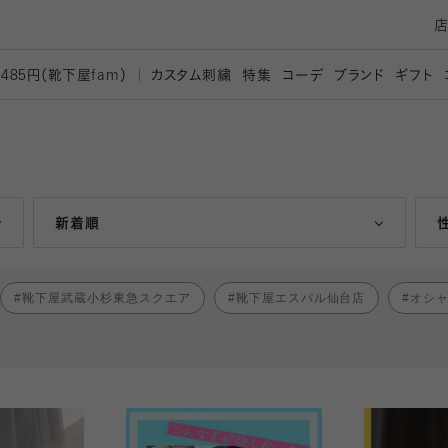
カスタム刺繍
特集
コーデ
ブランド
ギフト
,485円（靴下屋
fam）
人気ランキング順
新着順
靴下屋武蔵小杉東急スクエア
靴下屋エスパル仙台店
オシ