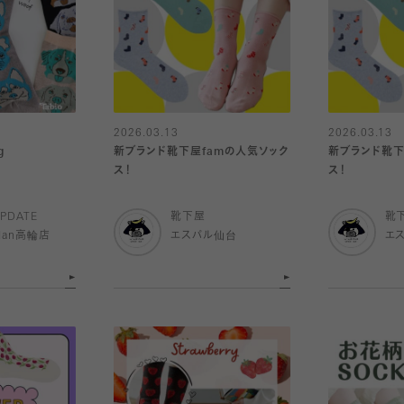
2026.03.13
2026.03.13
g
新ブランド靴下屋famの人気ソック
新ブランド靴下
ス！
ス！
PDATE
靴下屋
靴
Man高輪店
エスパル仙台
エ