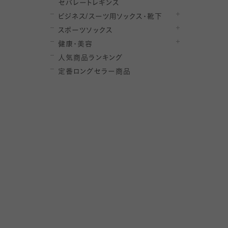
セ
パレー
ト
レ
ギン
ス
ビジネス/スーツ用
ソックス・靴下
スポーツソックス
健康・美容
人気商品ランキング
定番ロングセラー商品