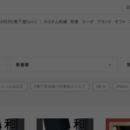
カスタム刺繍
特集
コーデ
ブランド
ギフト
,485円（靴下屋
fam）
人気ランキング順
新着順
エスパル仙台店
靴下屋武蔵小杉東急スクエア
足元
tabio