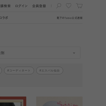
店舗検索
ログイン
会員登録
コラボ
靴下の
Tabio
公式通販
男性
女性
性別
コーディネート
エスパル仙台