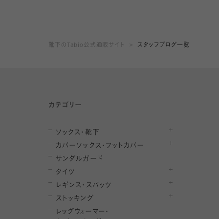
靴下のTabio公式通販サイト
スタッフブログ一覧
カテゴリー
ソックス・靴下
カバーソックス・フットカバー
サンダルガード
タイツ
レギンス・スパッツ
ストッキング
レ
ッ
グ
ウ
ォ
ー
マ
ー
・