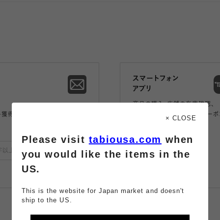
スマートフォン
アプリ
商品の購入、店舗の在庫確認、
ト獲得。
アプリ限定のコンテンツやクーポ
× CLOSE
もらえるお得なアプリ。
Please visit
tabiousa.com
when
登録
you would like the items in the
US.
詳しくみる
This is the website for Japan market and doesn't
ship to the US.