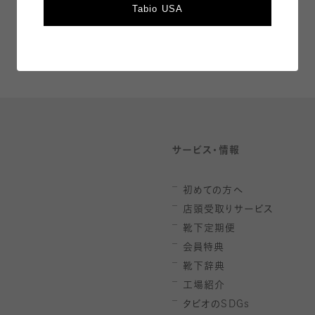
Tabio USA
サービス・情報
初めての方へ
店頭受取りサービス
靴下定期便
会員特典
靴下辞典
工場紹介
タビオの
SDGs