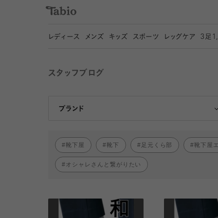
レディース
メンズ
キッズ
スポーツ
レッグケア
3
足1
スタッフブログ
靴下屋
Tabio
ブランド
靴下屋
靴下
足元くら部
靴下屋
オシャレさんと繋がりたい