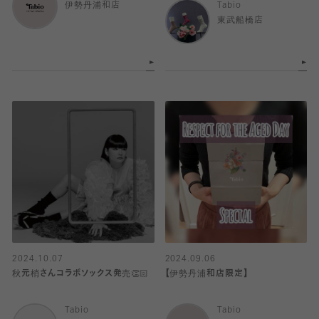
伊勢丹浦和店
Tabio
東武船橋店
2024.10.07
2024.09.06
秋元梢さんコラボソックス発売👏🏻
【伊勢丹浦和店限定】
Tabio
Tabio