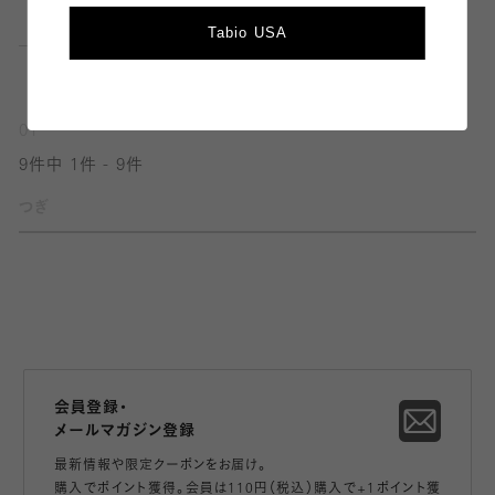
Tabio USA
01
9件中 1件 - 9件
つぎ
会員登録・
メールマガジン登録
最新情報や限定クーポンをお届け。
購入でポイント獲得。会員は110円（税込）購入で+1ポイント獲