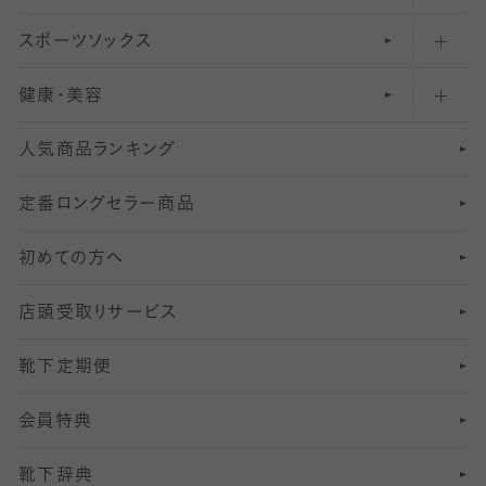
スポーツソックス
ハイソックス
81
マタニティレギンス
結婚式用ストッキング
匠シリーズ
〜110デニールタイツ
健康・美容
オーバーニー・ニーハイソックス
111
5
美脚ストッキング
フレッシャーズ向けソックス・靴下
ランニングソックス・靴下
分丈
〜210デニールタイツ
レギンス
人気商品ランキング
211
6
オールスルーストッキング
冠婚葬祭向けソックス・靴下
ゴルフソックス・靴下
インナーソックス
分丈レギンス
デニールタイツ以上（防寒・厚手タイツ）
定番ロングセラー商品
7
スーツカジュアルソックス・靴下
サッカー・フットサル用ソックス
加圧・着圧ソックス
分丈
レギンス
初めての方へ
8
ロングホーズ
ヨガソックス・靴下
冷えとり靴下
分丈
レギンス
店頭受取りサービス
10
スポーツ用レッグウォーマー
着圧・加圧タイツ
分丈
レギンス
靴下定期便
12
SS
むくみ対策
分丈レギンス
サイズ（21～23cm）
会員特典
13
S
足の疲れ対策
サイズ（22～25cm）
分丈レギンス
靴下辞典
M
足の臭い対策
サイズ（25～27cm）