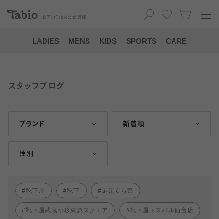
靴下の
Tabio
公式通販
LADIES
MENS
KIDS
SPORTS
CARE
スタッフブログ
ブランド
新着順
性別
靴下屋
靴下
足元くら部
靴下屋武蔵小杉東急スクエア
靴下屋エスパル仙台店