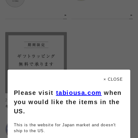
× CLOSE
Please visit
tabiousa.com
when
you would like the items in the
2023.12.06
ギフトラッピング無料キャンペーン
US.
Tabio
This is the website for Japan market and doesn't
東武船橋店
ship to the US.