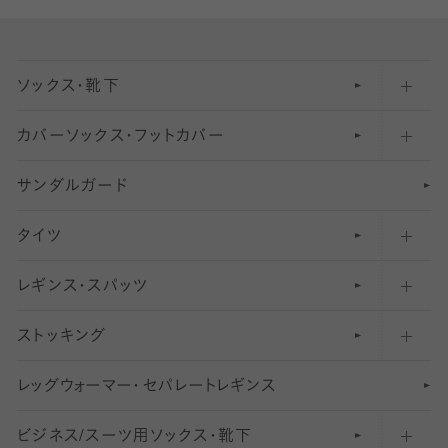
ソックス・靴下
カバーソックス・フットカバー
五本指ソックス・靴下
サンダルガード
足袋ソックス・靴下
フットカバー・カバーソックス（深め）
タイツ
無地・プレーンソックス・靴下
フットカバー・カバーソックス（ふつう）
レギンス・スパッツ
柄ソックス・靴下
フットカバー・カバーソックス（浅め）
30
デニール以下のタイツ（薄手タイツ）
ストッキング
スニーカー（くるぶし）用ソックス
31
柄レギンス
〜40デニールタイツ
レ
ッ
アンクル・ショートソックス（くるぶし上）
41
無地レギンス
伝線しにくいストッキング
グ
ウ
〜60デニールタイツ
ォ
ー
マ
ー
・
セ
パレー
ト
レ
ギン
ス
ビジネス/スーツ用
クルーソックス（ふくらはぎ下）
61
レギンスパンツ（レギパン）
ショートストッキング
〜80デニールタイツ
ソックス・靴下