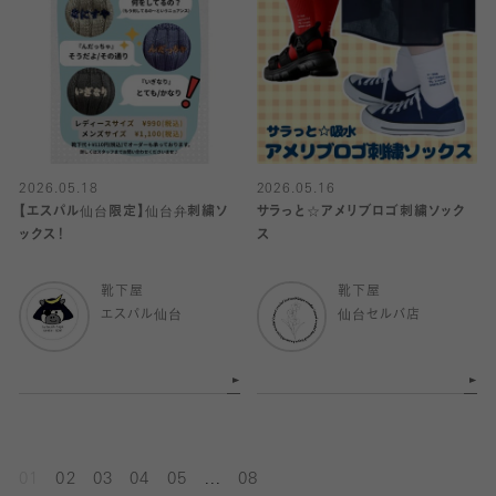
2026.05.18
2026.05.16
【エスパル仙台限定】仙台弁刺繍ソ
サラっと☆アメリブロゴ刺繍ソック
ックス！
ス
靴下屋
靴下屋
エスパル仙台
仙台セルバ店
...
01
02
03
04
05
08