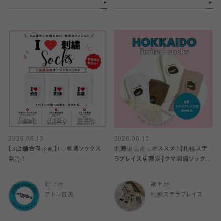
2026.06.13
2026.06.12
【3店舗合同企画】I♡刺繍ソックス
北海道土産にオススメ！【札幌ステ
発売！
ラプレイス店限定】クマ刺繍ソックス
🐻
靴下屋
靴下屋
アトレ目黒
札幌ステラプレイス