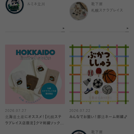
ルミネ立川
靴下屋
札幌ステラプレイス
2026.07.27
2026.07.22
北海道土産にオススメ！【札幌ステ
みんなでお揃い！部活ネーム刺繍🏀
ラプレイス店限定】クマ刺繍ソックス
🐻、北海道限定巾着♪
靴下屋