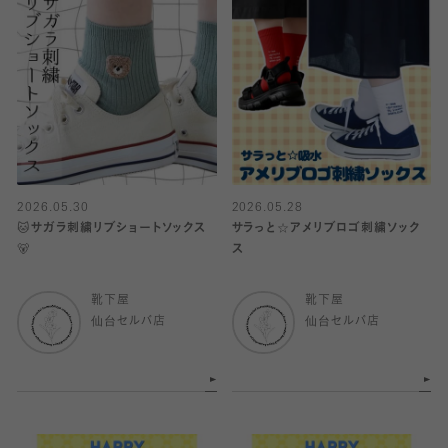
2026.05.30
2026.05.28
🐱サガラ刺繍リブショートソックス
サラっと☆アメリブロゴ刺繍ソック
🐻
ス
靴下屋
靴下屋
仙台セルバ店
仙台セルバ店