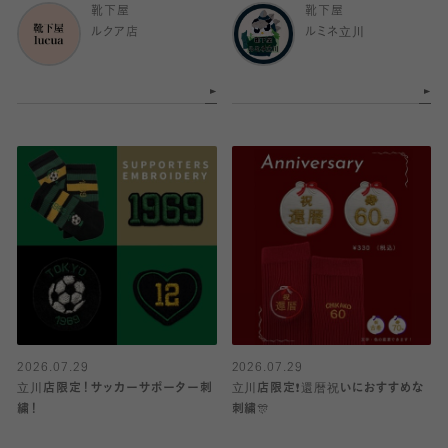
靴下屋
靴下屋
ルクア店
ルミネ立川
2026.07.29
2026.07.29
立川店限定！サッカーサポーター刺
立川店限定❗️還暦祝いにおすすめな
繍！
刺繍🎊