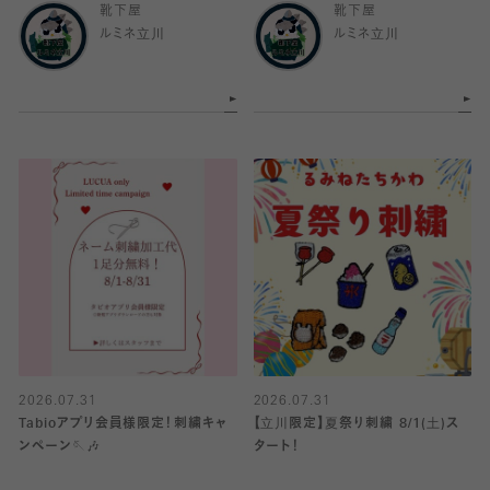
靴下屋
靴下屋
ルミネ立川
ルミネ立川
2026.07.31
2026.07.31
Tabioアプリ会員様限定！刺繍キャ
【立川限定】夏祭り刺繍 8/1(土)ス
ンペーン🪡🎶
タート！