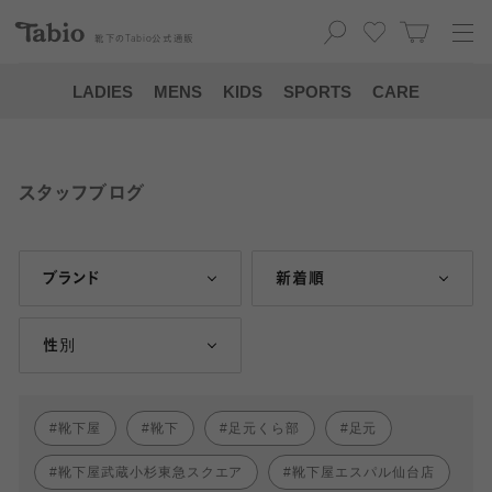
靴下の
Tabio
公式通販
LADIES
MENS
KIDS
SPORTS
CARE
スタッフブログ
ブランド
新着順
性別
靴下屋
靴下
足元くら部
足元
靴下屋武蔵小杉東急スクエア
靴下屋エスパル仙台店