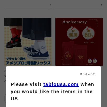
2026.06.28
2026.06.27
× CLOSE
サラっと☆アメリブロゴ刺繍ソック
立川店限定❗️還暦祝いにおすすめな
ス
刺繍🎊
Please visit
tabiousa.com
when
you would like the items in the
靴下屋
靴下屋
US.
仙台セルバ店
ルミネ立川