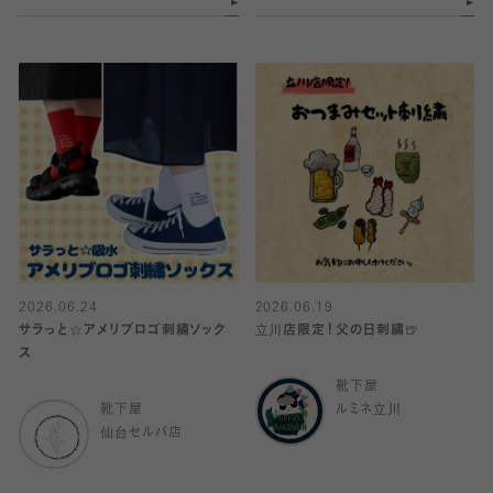
2026.06.24
2026.06.19
サラっと☆アメリブロゴ刺繍ソック
立川店限定！父の日刺繍🍺
ス
靴下屋
靴下屋
ルミネ立川
仙台セルバ店