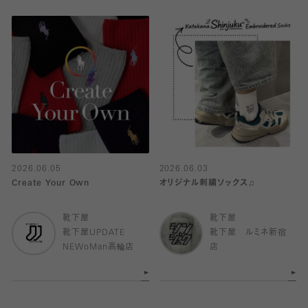
2026.06.05
2026.06.03
Create Your Own
オリジナル刺繍ソックス♫
靴下屋
靴下屋
靴下屋UPDATE
靴下屋 ルミネ新宿
NEWoMan高輪店
店