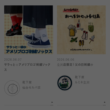
2026.06.07
2026.06.06
サラっと☆アメリブロゴ刺繍ソック
立川店限定！父の日刺繍🍺
ス
靴下屋
靴下屋
ルミネ立川
仙台セルバ店