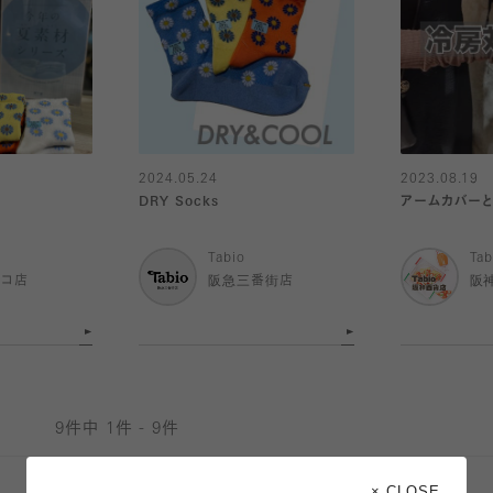
2024.05.24
2023.08.19
DRY Socks
アームカバーと
Tabio
Tab
ルコ店
阪急三番街店
阪
9件中 1件 - 9件
× CLOSE