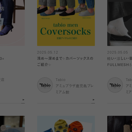
2025.05.12
2025.05.05
⭐︎
浅め〜深めまで✨カバーソックスの
軽い・涼しい・吸
ご紹介✨
FULLMESH
貨店
Tabio
Tab
アミュプラザ鹿児島プレ
ア
ミアム館
ミ