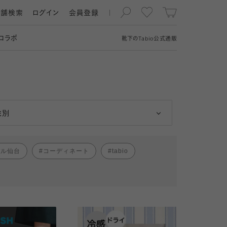
店舗検索
ログイン
会員登録
コラボ
靴下の
Tabio
公式通販
男性
女性
性別
パル仙台
コーディネート
tabio