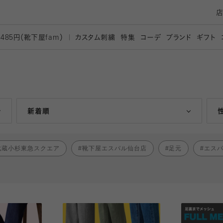
カスタム刺繍
特集
コーデ
ブランド
ギフト
,485円（靴下屋
fam）
人気ランキング順
新着順
武蔵小杉東急スクエア
靴下屋エスパル仙台店
足元
エス