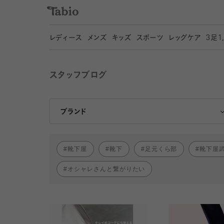
レディース
メンズ
キッズ
スポーツ
レッグケア
3
足1
スタッフブログ
靴下屋
Tabio
ブランド
靴下屋
靴下
足元くら部
靴下屋
オシャレさんと繋がりたい