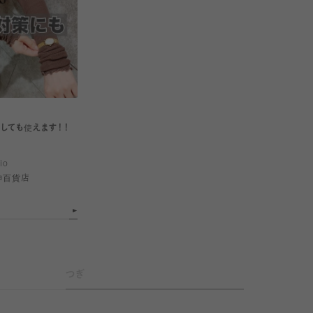
しても使えます！！
io
神百貨店
つぎ