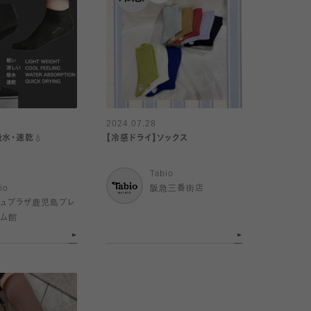
2024.07.28
水・速乾💧
【冷感ドライ】ソックス

Tabio
io
阪急三番街店
ミュプラザ鹿児島プレ
アム館