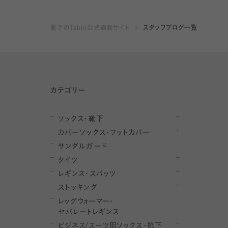
靴下のTabio公式通販サイト
スタッフブログ一覧
カテゴリー
ソックス・靴下
カバーソックス・フットカバー
サンダルガード
タイツ
レギンス・スパッツ
ストッキング
レ
ッ
グ
ウ
ォ
ー
マ
ー
・
セ
パレー
ト
レ
ギン
ス
ビジネス/スーツ用
ソックス・靴下