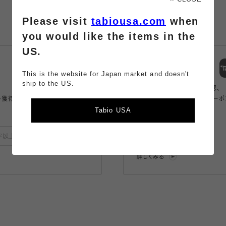
Please visit
tabiousa.com
when
you would like the items in the
US.
スマートフォン
アプリ
This is the website for Japan market and doesn't
ship to the US.
商品の購入、店舗の在庫確認、
ト獲得。
アプリ限定のコンテンツやクーポ
Tabio USA
もらえるお得なアプリ。
登録
詳しくみる