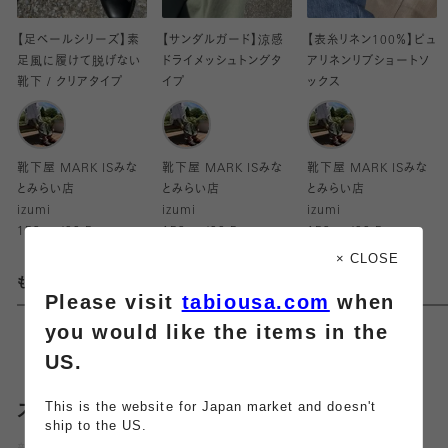
【足ベールシリーズ】素
【サンダルガード】涼感
【表糸リネン100％】ピュ
足風に履けて脱げない
ドライメッシュトングタ
アリネンリブショートソ
靴下 / クリアタイプ
イプ
ックス
靴下屋 MARK ISみな
靴下屋 MARK ISみな
靴下屋 MARK ISみな
とみらい店
とみらい店
とみらい店
izumi
izumi
izumi
153cm/22.5cm
153cm/22.5cm
153cm/22.5cm
× CLOSE
もっとみる
Please visit
tabiousa.com
when
you would like the items in the
US.
This is the website for Japan market and doesn't
スタッフブログ
ship to the US.