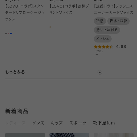
¥1,760
¥2,750
¥990
【LOVOTコラボ】スタン
【LOVOTコラボ】総柄プ
【涼感ドライ】メッシュス
ダードリブローゲージソ
リントソックス
ニーカーガードソックス
ックス
冷感
吸水・速乾
滑り止め付き
メッシュ
4.68
（28）
もっとみる
新着商品
レディース
メンズ
キッズ
スポーツ
靴下屋fam