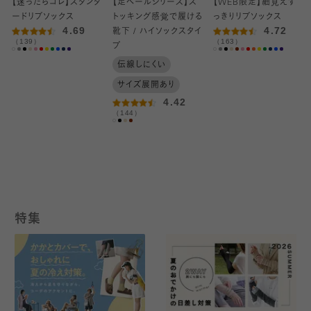
【迷ったらコレ】スタンダ
【足ベールシリーズ】ス
【WEB限定】細見えす
ードリブソックス
トッキング感覚で履ける
っきりリブソックス
4.69
4.72
靴下 / ハイソックスタイ
（139）
（163）
プ
伝線しにくい
サイズ展開あり
4.42
（144）
特集