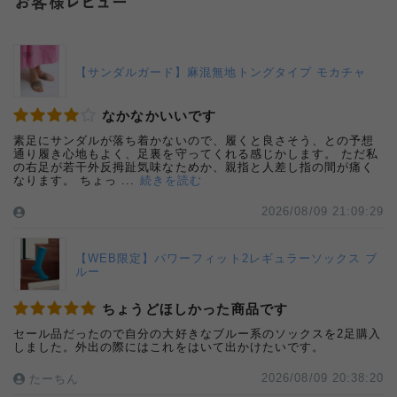
お客様レビュー
【サンダルガード】麻混無地トングタイプ モカチャ
なかなかいいです
素足にサンダルが落ち着かないので、履くと良さそう、との予想
通り履き心地もよく、足裏を守ってくれる感じかします。 ただ私
の右足が若干外反拇趾気味なためか、親指と人差し指の間が痛く
なります。 ちょっ
...
続きを読む
2026/08/09 21:09:29
【WEB限定】パワーフィット2レギュラーソックス ブ
ルー
ちょうどほしかった商品です
セール品だったので自分の大好きなブルー系のソックスを2足購入
しました。外出の際にはこれをはいて出かけたいです。
2026/08/09 20:38:20
たーちん