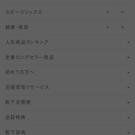
スポーツソックス
ハイソックス
81
マタニティレギンス
結婚式用ストッキング
匠シリーズ
〜110デニールタイツ
健康・美容
オーバーニー・ニーハイソックス
111
5
美脚ストッキング
フレッシャーズ向けソックス・靴下
ランニングソックス・靴下
分丈
〜210デニールタイツ
レギンス
人気商品ランキング
211
6
オールスルーストッキング
冠婚葬祭向けソックス・靴下
ゴルフソックス・靴下
インナーソックス
分丈レギンス
デニールタイツ以上（防寒・厚手タイツ）
定番ロングセラー商品
7
スーツカジュアルソックス・靴下
サッカー・フットサル用ソックス
加圧・着圧ソックス
分丈
レギンス
初めての方へ
8
ロングホーズ
ヨガソックス・靴下
冷えとり靴下
分丈
レギンス
店頭受取りサービス
10
スポーツ用レッグウォーマー
着圧・加圧タイツ
分丈
レギンス
靴下定期便
12
SS
むくみ対策
分丈レギンス
サイズ（21～23cm）
会員特典
13
S
足の疲れ対策
サイズ（22～25cm）
分丈レギンス
靴下辞典
M
足の臭い対策
サイズ（25～27cm）