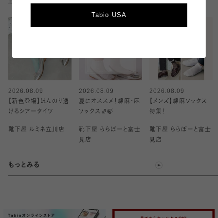
新着
ランキング
Tabio USA
2026.08.09
2026.08.09
2026.08.09
【新色登場】ほんのり透
夏にオススメ！綿麻・麻
【メンズ】綿麻ソックス
けるシアータイツ
ソックス🧦🍃
特集！
靴下屋 ルミネ立川店
靴下屋 ららぽーと富士
靴下屋 ららぽーと富士
見店
見店
もっとみる