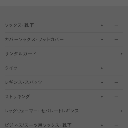
ソックス・靴下
カバーソックス・フットカバー
五本指ソックス・靴下
サンダルガード
足袋ソックス・靴下
フットカバー・カバーソックス（深め）
タイツ
無地・プレーンソックス・靴下
フットカバー・カバーソックス（ふつう）
レギンス・スパッツ
柄ソックス・靴下
フットカバー・カバーソックス（浅め）
30
デニール以下のタイツ（薄手タイツ）
ストッキング
スニーカー（くるぶし）用ソックス
31
柄レギンス
〜40デニールタイツ
レ
ッ
アンクル・ショートソックス（くるぶし上）
41
無地レギンス
伝線しにくいストッキング
グ
ウ
〜60デニールタイツ
ォ
ー
マ
ー
・
セ
パレー
ト
レ
ギン
ス
ビジネス/スーツ用
クルーソックス（ふくらはぎ下）
61
レギンスパンツ（レギパン）
ショートストッキング
〜80デニールタイツ
ソックス・靴下