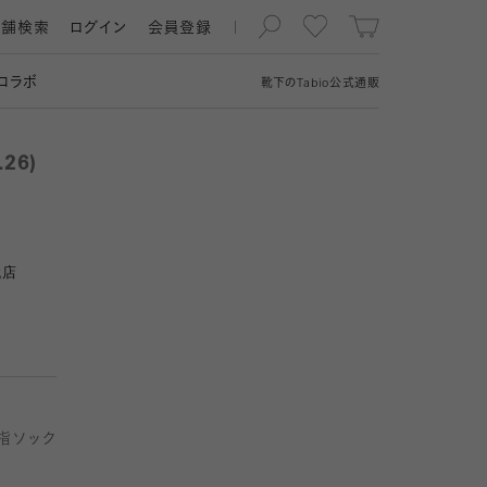
店舗検索
ログイン
会員登録
コラボ
靴下の
Tabio
公式通販
26)
代店
指ソック