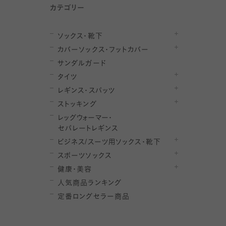
カテゴリー
ソックス・靴下
カバーソックス・フットカバー
サンダルガード
タイツ
レギンス・スパッツ
ストッキング
レ
ッ
グ
ウ
ォ
ー
マ
ー
・
セ
パレー
ト
レ
ギン
ス
ビジネス/スーツ用
ソックス・靴下
スポーツソックス
健康・美容
人気商品ランキング
定番ロングセラー商品