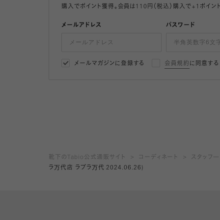
購入でポイント獲得。会員は110円（税込）購入で+1ポイン
メールアドレス
パスワード
メールマガジンに登録する
会員規約
に同意する
靴下のTabio公式通販サイト
コーディネート
スタッフ
ラ万代店 ラブラ万代 2024.06.26)