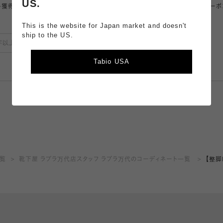
US.
ト獲得。
アプリ限定のコンテンツやクーポ
もらえるお得なアプリ。
This is the website for Japan market and doesn't
ship to the US.
登録
Tabio USA
詳しくみる
一覧
靴下屋 ラブラ万代店スタッフ ラブラ万代のコーディネート一覧
【整脚