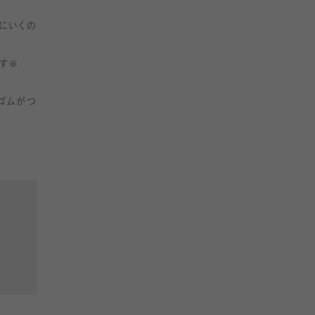
にいくの
❇️
ゴムがつ