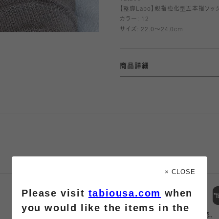
【整脚Labo】親指強化型五本指ソッ
カラー:
12
サイズ:
22.0～24.0cm
商品詳細
× CLOSE
スマートフォン
Please visit
tabiousa.com
when
アプリ
you would like the items in the
商品の購入、店舗の在庫確認、