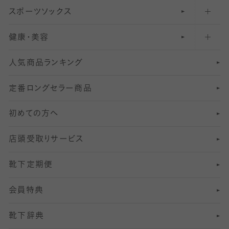
スポーツソックス
ハイソックス
81
マタニティレギンス
結婚式用ストッキング
匠シリーズ
〜110デニールタイツ
健康・美容
オーバーニー・ニーハイソックス
111
5
美脚ストッキング
フレッシャーズ向けソックス・靴下
ランニングソックス・靴下
分丈
〜210デニールタイツ
レギンス
人気商品ランキング
211
6
オールスルーストッキング
冠婚葬祭向けソックス・靴下
ゴルフソックス・靴下
インナーソックス
分丈レギンス
デニールタイツ以上（防寒・厚手タイツ）
定番ロングセラー商品
7
スーツカジュアルソックス・靴下
サッカー・フットサル用ソックス
加圧・着圧ソックス
分丈
レギンス
初めての方へ
8
ロングホーズ
ヨガソックス・靴下
冷えとり靴下
分丈
レギンス
店頭受取りサービス
10
スポーツ用レッグウォーマー
着圧・加圧タイツ
分丈
レギンス
靴下定期便
12
SS
むくみ対策
分丈レギンス
サイズ（21～23cm）
会員特典
13
S
足の疲れ対策
サイズ（22～25cm）
分丈レギンス
靴下辞典
M
足の臭い対策
サイズ（25～27cm）