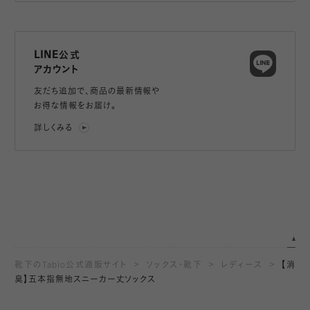
LINE公式
アカウント
友だち追加で、
商品の最新情報や
お得な情報をお届け。
詳しくみる
靴下のTabio公式通販サイト
ソックス・靴下
レディース
【消
臭】五本指無地スニーカー丈ソックス