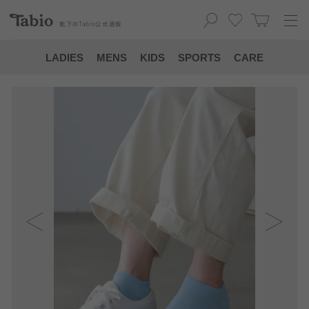
靴下の
Tabio
公式通販
LADIES
MENS
KIDS
SPORTS
CARE