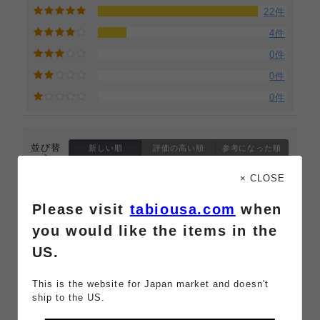
22件
4件
0件
0件
0件
並び替
新しい順
評価の高い順
参考になった順
え
キーワ
× CLOSE
検索
ード
クリア
Please visit
tabiousa.com
when
you would like the items in the
口ゴム
2026/07/29 09:36:52
US.
投稿者：Aki1028
（
この商品レビューを削除する
）
This is the website for Japan market and doesn't
デザインや生地はいいのですが、口ゴムが少しきつく、
ship to the US.
跡が残ります。