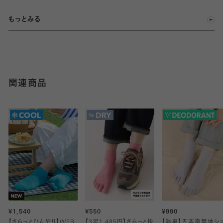
もっとみる
関連商品
¥1,540
¥550
¥990
【さらっとひんやり】WEB
【3足1,485円】さらっと快
【消臭】五本指無地シ