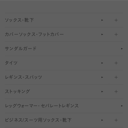
ソックス・靴下
カバーソックス・フットカバー
五本指ソックス・靴下
サンダルガード
足袋ソックス・靴下
フットカバー・カバーソックス（深め）
タイツ
無地・プレーンソックス・靴下
フットカバー・カバーソックス（ふつう）
レギンス・スパッツ
柄ソックス・靴下
フットカバー・カバーソックス（浅め）
30
デニール以下のタイツ（薄手タイツ）
ストッキング
スニーカー（くるぶし）用ソックス
31
柄レギンス
〜40デニールタイツ
レ
ッ
アンクル・ショートソックス（くるぶし上）
41
無地レギンス
伝線しにくいストッキング
グ
ウ
〜60デニールタイツ
ォ
ー
マ
ー
・
セ
パレー
ト
レ
ギン
ス
ビジネス/スーツ用
クルーソックス（ふくらはぎ下）
61
レギンスパンツ（レギパン）
ショートストッキング
〜80デニールタイツ
ソックス・靴下