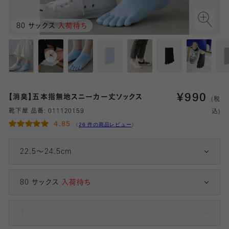
80 サックス
入荷待ち
¥
990
【消臭】五本指無地スニーカー丈ソックス
(税
靴下屋 品番:
011120159
込)
4.85
（
26 件の商品レビュー
）
22.5～24.5cm
80 サックス
入荷待ち
1