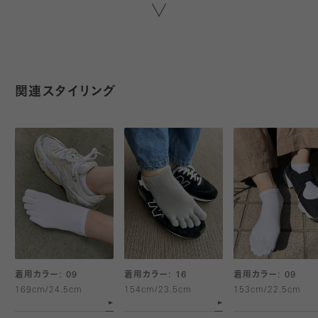
使用しています。
五本指タイプは足指の間の汗を吸収するため、ムレやすい季節や
雨の日も快適にご着用いただけます。
関連スタイリング
※デオセル®はモリリン株式会社の登録商標です。
着用カラー: 09
着用カラー: 16
着用カラー: 09
169cm/24.5cm
154cm/23.5cm
153cm/22.5cm