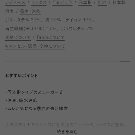
レディース
ソックス
くるぶし下
五本指
無地
日本製
消臭
吸水・速乾
ポリエステル 37%
綿 30%
ナイロン 17%
再生繊維（デオセル） 14%
ポリウレタン 2%
素材について
Tabioについて
キャンセル・返品・交換について
おすすめポイント
・五本指タイプのスニーカー丈
・消臭、吸水速乾
・ムレが気になる季節の強い味方
人気のデオセルシリーズに五本指スニーカー用ソックスが登場。
続きを読む
消臭効果と吸水速乾性に優れた素材「デオセル(DEOCELL®)」を