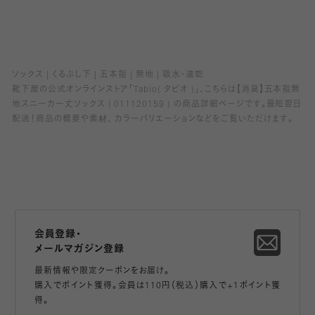
ソックス
くるぶし下
五本指
無地
吸水・速乾
靴下屋の公式オンラインストア「Tabio( タビオ )」、こちらは【消臭】五本指無
地スニーカー丈ソックス ( 011120159 ) の商品詳細ページです。最短翌日
配送！商品の概要や素材、 カラーバリエーションなどをご覧いただけます。
会員登録・
メールマガジン登録
最新情報や限定クーポンをお届け。
購入でポイント獲得。会員は110円（税込）購入で+1ポイント獲
得。