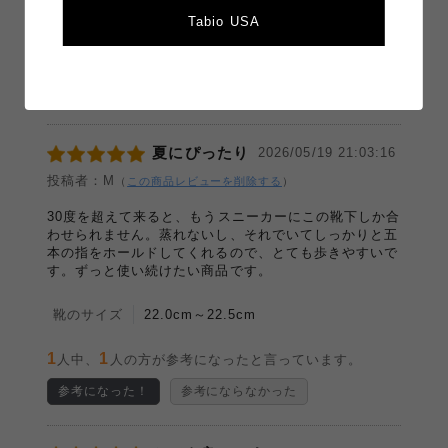
靴のサイズ
23.0cm～23.5cm
Tabio USA
0
0
人中、
人の方が参考になったと言っています。
参考になった！
参考にならなかった
夏にぴったり
2026/05/19 21:03:16
投稿者：M
（
この商品レビューを削除する
）
30度を超えて来ると、もうスニーカーにこの靴下しか合
わせられません。蒸れないし、それでいてしっかりと五
本の指をホールドしてくれるので、とても歩きやすいで
す。ずっと使い続けたい商品です。
靴のサイズ
22.0cm～22.5cm
1
1
人中、
人の方が参考になったと言っています。
参考になった！
参考にならなかった