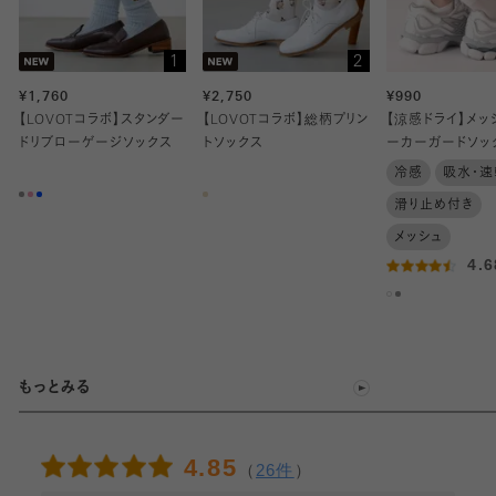
1
2
¥1,760
¥2,750
¥990
【LOVOTコラボ】スタンダー
【LOVOTコラボ】総柄プリン
【涼感ドライ】メッ
ドリブローゲージソックス
トソックス
ーカーガードソッ
冷感
吸水・速
滑り止め付き
メッシュ
4.
もっとみる
4.85
（
26件
）