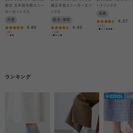
限定 五本指冷感スニー
適五本指スニーカー丈ソ
ートソックス
カー丈ソックス
ックス
消臭
冷感
吸水・速乾
4.27
（11）
4.83
4.43
（6）
（14）
ランキング