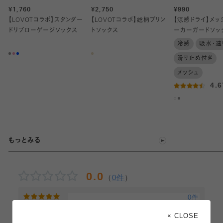
¥1,760
¥2,750
¥990
【LOVOTコラボ】スタンダー
【LOVOTコラボ】総柄プリン
【涼感ドライ】メッ
ドリブローゲージソックス
トソックス
ーカーガードソッ
冷感
吸水・速
滑り止め付き
メッシュ
4.
もっとみる
0.0
（
0件
）
0件
0件
× CLOSE