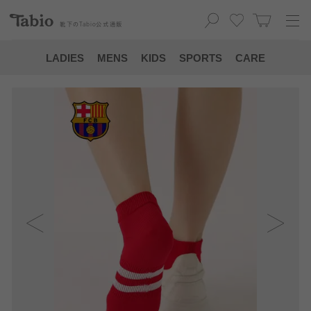
靴下の
Tabio
公式通販
LADIES
MENS
KIDS
SPORTS
CARE