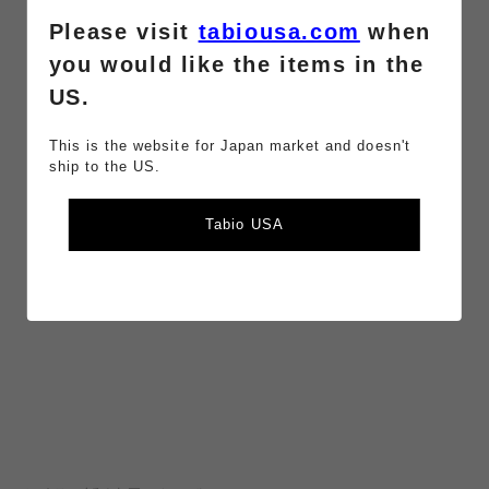
0件
Please visit
tabiousa.com
when
0件
you would like the items in the
0件
US.
This is the website for Japan market and doesn't
並び替
新しい順
評価の高い順
参考になった順
ship to the US.
え
キーワ
検索
ード
Tabio USA
クリア
現在、商品レビューの投稿はありません。