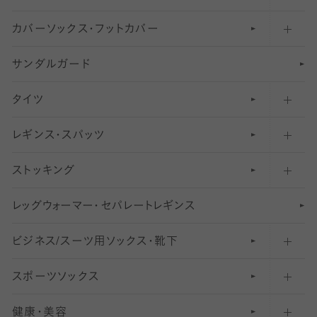
カバーソックス・フットカバー
五本指ソックス・靴下
サンダルガード
足袋ソックス・靴下
フットカバー・カバーソックス（深め）
タイツ
無地・プレーンソックス・靴下
フットカバー・カバーソックス（ふつう）
レギンス・スパッツ
柄ソックス・靴下
フットカバー・カバーソックス（浅め）
30
デニール以下のタイツ（薄手タイツ）
ストッキング
スニーカー（くるぶし）用ソックス
31
柄レギンス
〜40デニールタイツ
レ
ッ
アンクル・ショートソックス（くるぶし上）
41
無地レギンス
伝線しにくいストッキング
グ
ウ
〜60デニールタイツ
ォ
ー
マ
ー
・
セ
パレー
ト
レ
ギン
ス
ビジネス/スーツ用
クルーソックス（ふくらはぎ下）
61
レギンスパンツ（レギパン）
ショートストッキング
〜80デニールタイツ
ソックス・靴下
スポーツソックス
ハイソックス
81
マタニティレギンス
結婚式用ストッキング
匠シリーズ
〜110デニールタイツ
健康・美容
オーバーニー・ニーハイソックス
111
5
美脚ストッキング
フレッシャーズ向けソックス・靴下
ランニングソックス・靴下
分丈
〜210デニールタイツ
レギンス