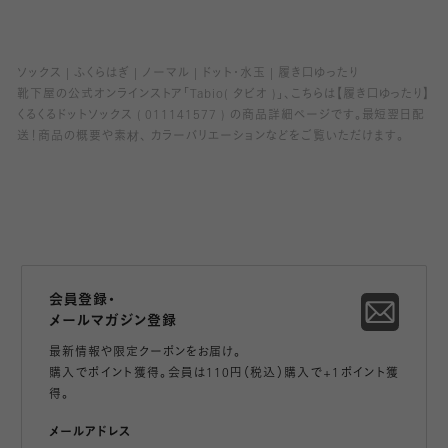
ソックス
ふくらはぎ
ノーマル
ドット・水玉
履き口ゆったり
靴下屋の公式オンラインストア「Tabio( タビオ )」、こちらは【履き口ゆったり】
くるくるドットソックス ( 011141577 ) の商品詳細ページです。最短翌日配
送！商品の概要や素材、 カラーバリエーションなどをご覧いただけます。
会員登録・
メールマガジン登録
最新情報や限定クーポンをお届け。
購入でポイント獲得。会員は110円（税込）購入で+1ポイント獲
得。
メールアドレス