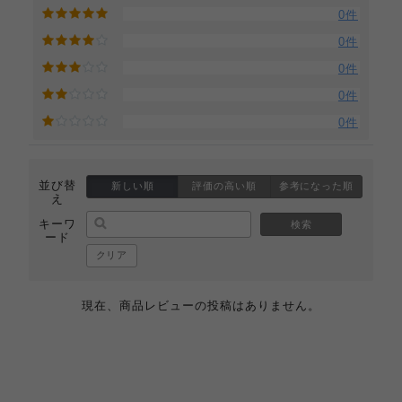
0件
0件
0件
0件
0件
並び替
新しい順
評価の高い順
参考になった順
え
キーワ
検索
ード
クリア
現在、商品レビューの投稿はありません。