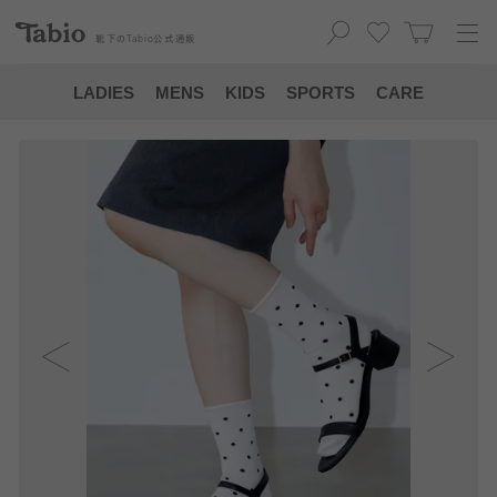
靴下の
Tabio
公式通販
LADIES
MENS
KIDS
SPORTS
CARE