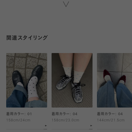
履き口ゆったり設計と、
表糸は綿ガスシルケット100%なので
上品な艶があり、滑らかな質感の1足です。
関連スタイリング
着用カラー: 01
着用カラー: 04
着用カラー: 04
158cm/24cm
158cm/23.0cm
144cm/21.5cm