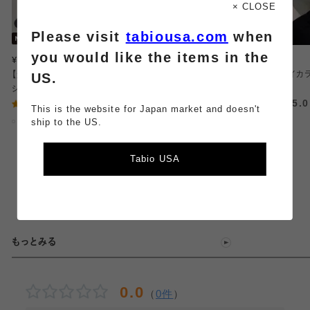
× CLOSE
Please visit
tabiousa.com
when
1
2
you would like the items in the
¥880
¥990
¥990
US.
【迷ったらコレ】ラメゴム長
【涼感ドライ】メッシュスニ
メロウリブバイカ
ショートソックス
ーカーガードソックス
トソックス
4.68
5.
（88）
This is the website for Japan market and doesn't
冷感
吸水・速乾
ship to the US.
滑り止め付き
メッシュ
Tabio USA
4.65
（26）
もっとみる
0.0
（
0件
）