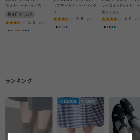
無地ショートソックス
ップモールショートソック
ラーコインドットショー
ス
丈ソックス
履き口ゆったり
3.5
4.0
（2）
（3
3.5
（2）
ランキング