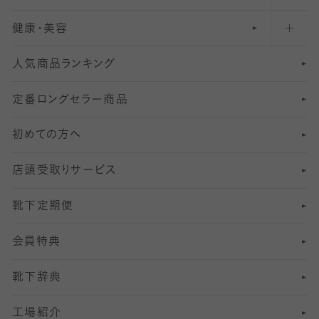
健康・美容
オーバーニー・ニーハイソックス
111
5
美脚ストッキング
フレッシャーズ向けソックス・靴下
ランニングソックス・靴下
分丈
〜210デニールタイツ
レギンス
人気商品ランキング
211
6
オールスルーストッキング
冠婚葬祭向けソックス・靴下
ゴルフソックス・靴下
インナーソックス
分丈レギンス
デニールタイツ以上（防寒・厚手タイツ）
定番ロングセラー商品
7
スーツカジュアルソックス・靴下
サッカー・フットサル用ソックス
加圧・着圧ソックス
分丈
レギンス
初めての方へ
8
ロングホーズ
ヨガソックス・靴下
冷えとり靴下
分丈
レギンス
店頭受取りサービス
10
スポーツ用レッグウォーマー
着圧・加圧タイツ
分丈
レギンス
靴下定期便
12
SS
むくみ対策
分丈レギンス
サイズ（21～23cm）
会員特典
13
S
足の疲れ対策
サイズ（22～25cm）
分丈レギンス
靴下辞典
M
足の臭い対策
サイズ（25～27cm）
工場紹介
L
冷え対策
サイズ（27～29cm）