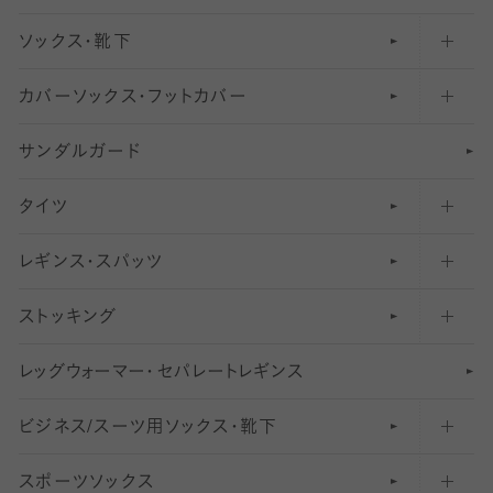
ソックス・靴下
カバーソックス・フットカバー
五本指ソックス・靴下
サンダルガード
足袋ソックス・靴下
フットカバー・カバーソックス（深め）
タイツ
無地・プレーンソックス・靴下
フットカバー・カバーソックス（ふつう）
レギンス・スパッツ
柄ソックス・靴下
フットカバー・カバーソックス（浅め）
30
デニール以下のタイツ（薄手タイツ）
ストッキング
スニーカー（くるぶし）用ソックス
31
柄レギンス
〜40デニールタイツ
レ
ッ
アンクル・ショートソックス（くるぶし上）
41
無地レギンス
伝線しにくいストッキング
グ
ウ
〜60デニールタイツ
ォ
ー
マ
ー
・
セ
パレー
ト
レ
ギン
ス
ビジネス/スーツ用
クルーソックス（ふくらはぎ下）
61
レギンスパンツ（レギパン）
ショートストッキング
〜80デニールタイツ
ソックス・靴下
スポーツソックス
ハイソックス
81
マタニティレギンス
結婚式用ストッキング
匠シリーズ
〜110デニールタイツ