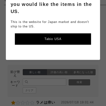
you would like the items in the
US.
1.0
（
1件
）
This is the website for Japan market and doesn't
ship to the US.
0件
0件
Tabio USA
0件
0件
1件
並び替
新しい順
評価の高い順
参考になった順
え
キーワ
検索
ード
クリア
ラメは痒い
2026/07/18 19:01:44