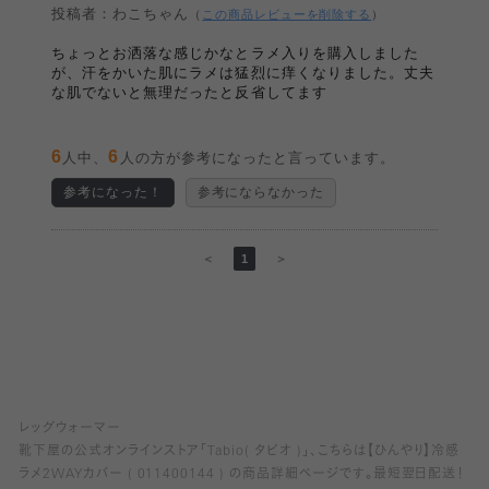
投稿者：わこちゃん
（
この商品レビューを削除する
）
ちょっとお洒落な感じかなとラメ入りを購入しました
が、汗をかいた肌にラメは猛烈に痒くなりました。丈夫
な肌でないと無理だったと反省してます
6
6
人中、
人の方が参考になったと言っています。
参考になった！
参考にならなかった
＜
1
＞
レッグウォーマー
靴下屋の公式オンラインストア「Tabio( タビオ )」、こちらは【ひんやり】冷感
ラメ2WAYカバー ( 011400144 ) の商品詳細ページです。最短翌日配送！