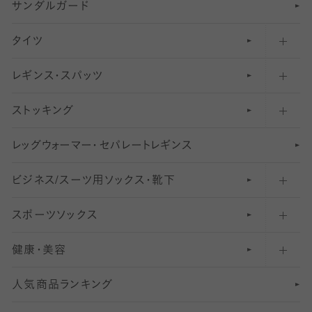
サンダルガード
足袋ソックス・靴下
フットカバー・カバーソックス（深め）
タイツ
無地・プレーンソックス・靴下
フットカバー・カバーソックス（ふつう）
レギンス・スパッツ
柄ソックス・靴下
フットカバー・カバーソックス（浅め）
30
デニール以下のタイツ（薄手タイツ）
ストッキング
スニーカー（くるぶし）用ソックス
31
柄レギンス
〜40デニールタイツ
レ
ッ
アンクル・ショートソックス（くるぶし上）
41
無地レギンス
伝線しにくいストッキング
グ
ウ
〜60デニールタイツ
ォ
ー
マ
ー
・
セ
パレー
ト
レ
ギン
ス
ビジネス/スーツ用
クルーソックス（ふくらはぎ下）
61
レギンスパンツ（レギパン）
ショートストッキング
〜80デニールタイツ
ソックス・靴下
スポーツソックス
ハイソックス
81
マタニティレギンス
結婚式用ストッキング
匠シリーズ
〜110デニールタイツ
健康・美容
オーバーニー・ニーハイソックス
111
5
美脚ストッキング
フレッシャーズ向けソックス・靴下
ランニングソックス・靴下
分丈
〜210デニールタイツ
レギンス
人気商品ランキング
211
6
オールスルーストッキング
冠婚葬祭向けソックス・靴下
ゴルフソックス・靴下
インナーソックス
分丈レギンス
デニールタイツ以上（防寒・厚手タイツ）