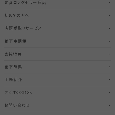
定番ロングセラー商品
7
スーツカジュアルソックス・靴下
サッカー・フットサル用ソックス
加圧・着圧ソックス
分丈
レギンス
初めての方へ
8
ロングホーズ
ヨガソックス・靴下
冷えとり靴下
分丈
レギンス
店頭受取りサービス
10
スポーツ用レッグウォーマー
着圧・加圧タイツ
分丈
レギンス
靴下定期便
12
SS
むくみ対策
分丈レギンス
サイズ（21～23cm）
会員特典
13
S
足の疲れ対策
サイズ（22～25cm）
分丈レギンス
靴下辞典
M
足の臭い対策
サイズ（25～27cm）
工場紹介
L
冷え対策
サイズ（27～29cm）
タビオの
SDGs
靴ずれ対策
お問い合わせ
快適な睡眠対策