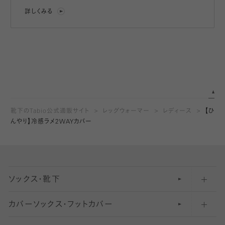
詳しくみる
靴下のTabio公式通販サイト
レッグウォーマー
レディース
【ひ
んやり】冷感ラメ2WAYカバー
ソックス・靴下
カバーソックス・フットカバー
五本指ソックス・靴下