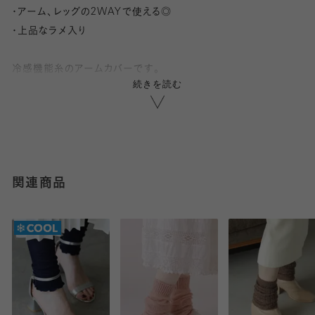
・アーム、レッグの2WAYで使える◎
・上品なラメ入り
冷感機能糸のアームカバーです。
続きを読む
ソフトな風合いで上品なラメ入りです。
サムホール(指穴)はないので、レッグウォーマーとしても2wayで
使用できます。
総丈:約45㎝
関連商品