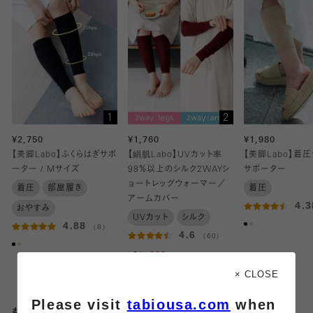
1
2
¥2,750
¥1,760
¥1,980
【美脚Labo】ふくらはぎサポ
【絹肌Labo】UVカット率
【美脚Labo】着
ーター / Mサイズ
98％以上のシルク2WAYシ
サポーター
ョートレッグウォーマー／
着圧
部屋履き
着圧
アームカバー
4.
おやすみ
UVカット
シルク
4.88
（8）
4.6
（60）
× CLOSE
Please visit
tabiousa.com
when
もっとみる