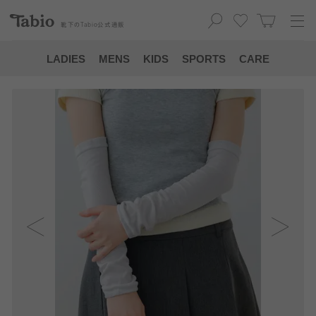
靴下の
Tabio
公式通販
LADIES
MENS
KIDS
SPORTS
CARE