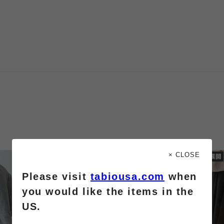
× CLOSE
Please visit
tabiousa.com
when
you would like the items in the
US.