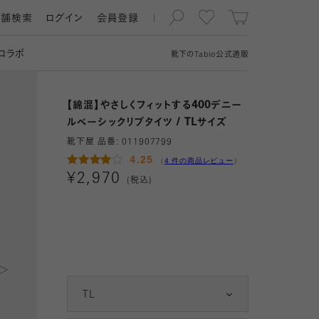
店舗検索
ログイン
会員登録
コラボ
靴下の
Tabio
公式通販
【綿混】やさしくフィットする400デニー
ルベーシックリブタイツ / TLサイズ
靴下屋 品番:
011907799
4.25
（
4 件の商品レビュー
）
¥
2,970
(税込)
M～L
JM～L
TL
2