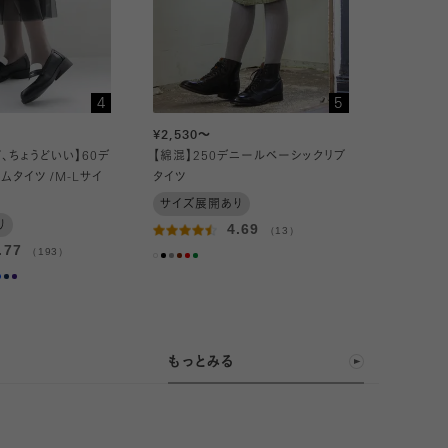
4
5
¥2,530～
、ちょうどいい】60デ
【綿混】250デニールベーシックリブ
ムタイツ /M-Lサイ
タイツ
サイズ展開あり
り
4.69
（13）
.77
（193）
もっとみる