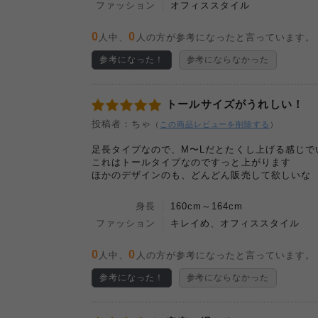
ファッション
オフィススタイル
0
0
人中、
人の方が参考になったと言っています。
参考になった！
参考にならなかった
トールサイズがうれしい！
投稿者：ちゃ
（
この商品レビューを削除する
）
足長タイプなので、M〜Lだとたくし上げる感じでい
これはトールタイプなのですっと上がります
ほかのデザインのも、どんどん販売して欲しいな
身長
160cm～164cm
ファッション
キレイめ、オフィススタイル
0
0
人中、
人の方が参考になったと言っています。
参考になった！
参考にならなかった