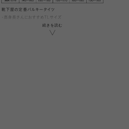
靴下屋の定番バルキータイツ
・高身長さんにおすすめTLサイズ
続きを読む
・マチ付き・かかと付きで、ぴったりフィット
・厚手ながらリブで脚がすっきり
寒い時期に便利な、定番厚手タイツ。
肌触り・履き心地の良さを追求し、ソフトで優しい肌触り
の綿アクリル素材を使用。
毛羽を抑えた糸で編んでいるので生地面もきれい!
股マチ付きなので下がってきにくく、動きが楽です。
かかと部分を角度を付けて編んでいるので、足にぴった
りフィットします。
つま先・かかと部分は二重補強で耐久性UP!
厚手ながらもリブの縦線で脚がすっきり見えます。
ベーシックなリブタイツは様々なコーデに◎