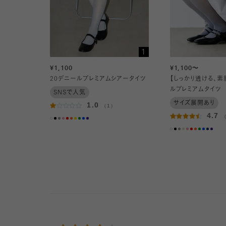
1
¥1,100
¥1,100～
20デニールプレミアムシアータイツ
【しっかり透ける、素
ルプレミアムタイツ
SNSで人気
サイズ展開あり
1.0
（1）
4.7
（