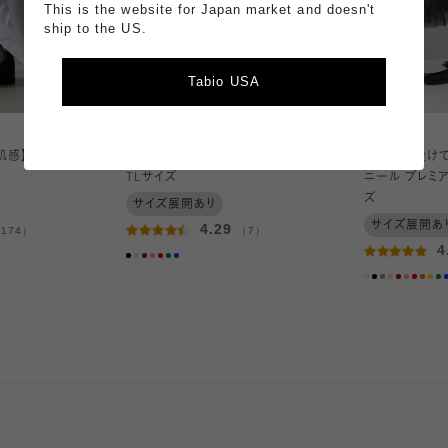
This is the website for Japan market and doesn't
ship to the US.
Tabio USA
2
3
¥1,320～
¥1,210～
肌感】30デニー
25デニール PUFTYストッキング /
【ほどよく透けて
TLサイズ
ニール プレミア
ズ
サイズ展開あり
サイズ展開あ
4.29
174）
（7）
4