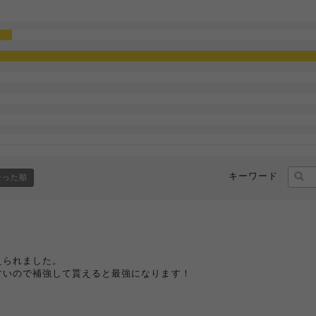
キーワード
なった順
えられました。
すいので補強して貰えると最強になります！