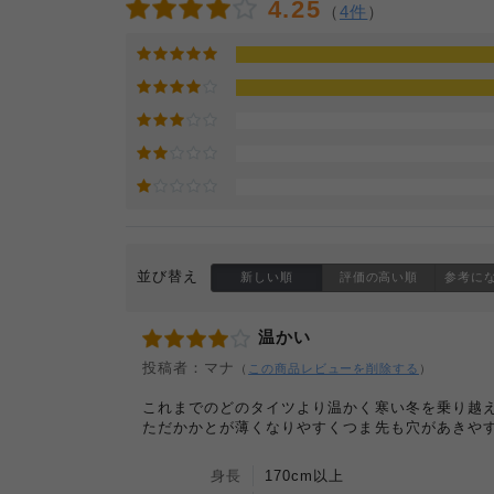
4.25
（
4件
）
並び替え
新しい順
評価の高い順
参考に
温かい
投稿者：マナ
（
この商品レビューを削除する
）
これまでのどのタイツより温かく寒い冬を乗り越
ただかかとが薄くなりやすくつま先も穴があきや
身長
170cm以上