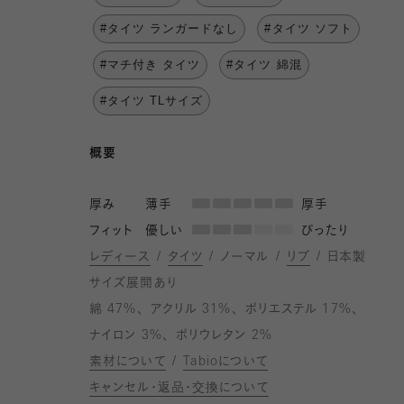
#タイツ ランガードなし
#タイツ ソフト
#マチ付き タイツ
#タイツ 綿混
#タイツ TLサイズ
概要
厚み
薄手
厚手
フィット
優しい
ぴったり
レディース
タイツ
ノーマル
リブ
日本製
サイズ展開あり
綿 47%
アクリル 31%
ポリエステル 17%
ナイロン 3%
ポリウレタン 2%
素材について
Tabioについて
キャンセル・返品・交換について