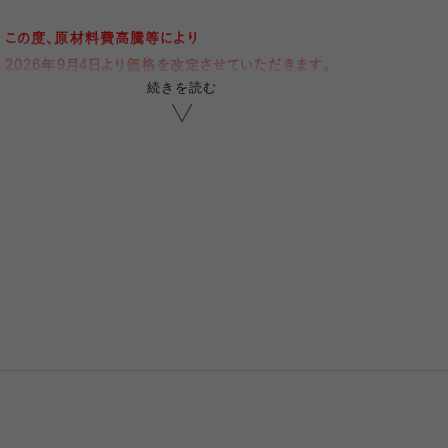
この度、原材料費高騰等により
2026年9月4日より価格を改定させていただきます。
続きを読む
何卒、ご理解いただきますようお願い申し上げます。
表に綿シルケット、裏糸をにソフトな綿素材を使用した
綿100%ソックスです。
綿は通気性・吸水性に優れ、汗をしっかり吸収し、素早く
発散。ムレにくくサラッとした履き心地をキープします。
繊維の毛先は丸みを帯びており肌に引っ掛かりにくく、
刺激が少ないため、敏感肌の方にもおすすめです。
化学繊維に比べると静電気が起こりにくいため乾燥しが
ちな時期にも◎