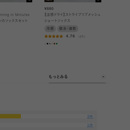
¥880
ing in Minutes
【涼感ドライ】ストライプリブメッシュ
ンカソックスセット
ショートソックス
冷感
吸水・速乾
4.76
（25）
もっとみる
3件
1件