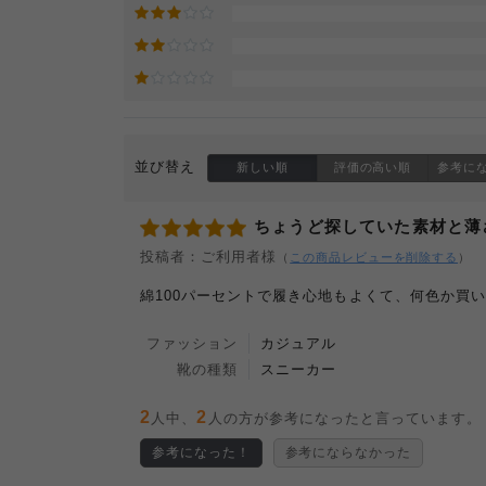
並び替え
新しい順
評価の高い順
参考に
ちょうど探していた素材と薄
投稿者：ご利用者様
（
この商品レビューを削除する
）
綿100パーセントで履き心地もよくて、何色か買
ファッション
カジュアル
靴の種類
スニーカー
2
2
人中、
人の方が参考になったと言っています。
参考になった！
参考にならなかった