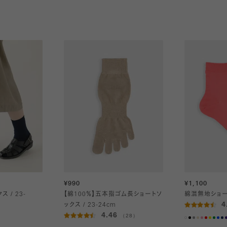
つま先の縫製がフラットでゴロつきがない「リンキング」
仕様で快適な履き心地です。
※サイズ:23〜24cm
※裏糸(伸縮糸)が入っていないため通常よりも伸縮性が
少なく、置き寸(置いた状態の寸法)が大きく感じられま
す。
¥990
¥1,100
 / 23-
【綿100％】五本指ゴム長ショートソ
綿混無地ショー
4
ックス / 23-24cm
4.46
（28）