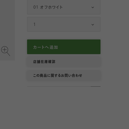
20 ベージュ
01 オフホワイト
6
7
1
8
カートへ追加
9
店舗在庫確認
10
この商品に関するお問い合わせ
11
12
13
14