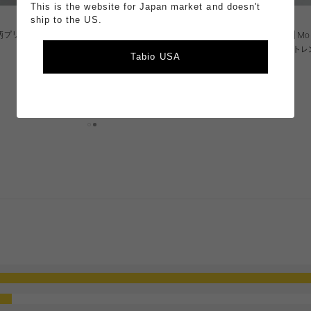
This is the website for Japan market and doesn't
ship to the US.
¥990
¥4,620
総柄プリントソック
【涼感ドライ】メッシュスニーカーガ
【COMOR】Morn
ードソックス
キャップ＋トレ
Tabio USA
冷感
吸水・速乾
滑り止め付き
メッシュ
4.68
（28）