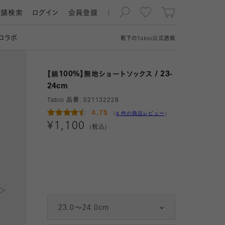
店舗検索
ログイン
会員登録
コラボ
靴下の
Tabio
公式通販
【綿100%】無地ショートソックス / 23-
24cm
Tabio 品番:
021132228
4.75
（
4 件の商品レビュー
）
¥
1,100
(税込)
2
3
11 グレー
4
23.0～24.0cm
12 クロ
5