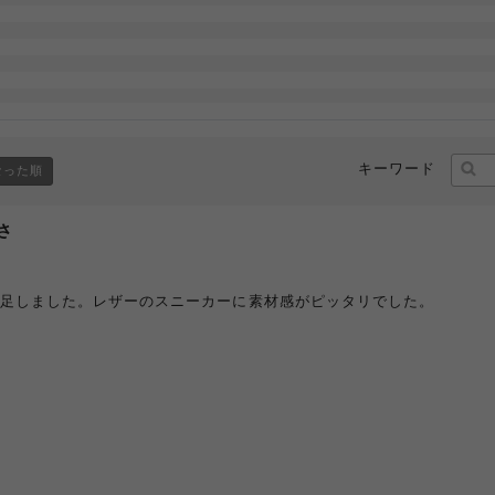
キーワード
なった順
さ
い足しました。レザーのスニーカーに素材感がピッタリでした。