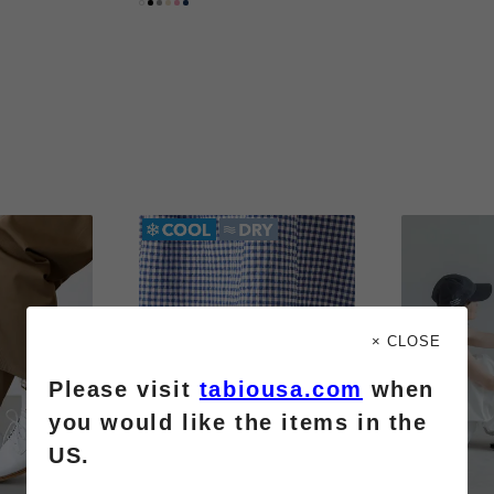
× CLOSE
Please visit
tabiousa.com
when
you would like the items in the
US.
2
3