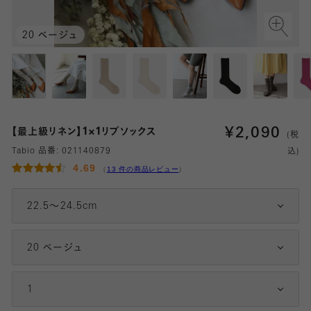
20 ベージュ
¥
2,090
【最上級リネン】1×1リブソックス
(税
Tabio 品番:
021140879
込)
4.69
（
13 件の商品レビュー
）
22.5～24.5cm
20 ベージュ
1