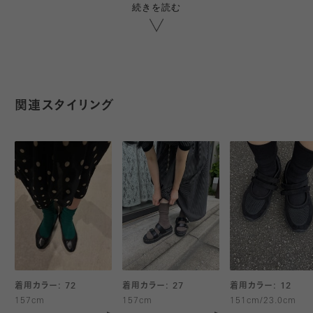
続きを読む
何卒、ご理解いただきますようお願い申し上げます。
世界最高峰のイタリアのリネン紡績会社
リニフィッチオ社によって作られた
フランス・ノルマンディ地方の
関連スタイリング
最上級リネンを使用しています。
●
メンズサイズはこちら
【リネン製品について】
リネン高混率の製品は特性上
ご着用、お洗濯時に繊維が脱落しやすく、
お肌や履物に付着する事がございますが
素材本来の自然な風合いとして
ご理解、ご愛用くださいませ。
着用カラー: 72
着用カラー: 27
着用カラー: 12
洗濯ネットのご使用をおすすめします。
157cm
157cm
151cm/23.0cm