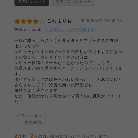
参考になった！
参考にならなかった
これよりも
2025/07/21 16:03:15
投稿者：azuki
（
この商品レビューを削除する
）
一緒に購入したさらさらタイダイリブソックスの方が、
よかったです
レビューがリネンのソックスの方しか書けるようになっ
ていなくて、タイダイソックスの方は
レビュー投稿のメールがこなかったのでこちらで。
何足かまとめて購入すると、こういうことがよくありま
す。
タイダイソックスは色もかわいかったし、ぶあついけど
さらさらしてて、冷房の効いた部屋でも
気持ちよく過ごせます
ただ、値段がかなり高めなので買うのに勇気がいりまし
た
ファッション
靴の種類
2
2
人中、
人の方が参考になったと言っています。