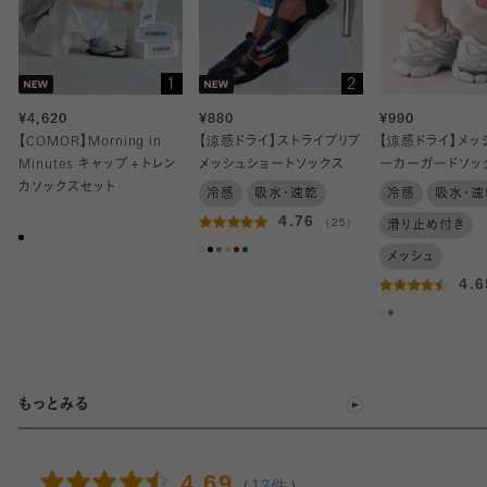
1
2
¥4,620
¥880
¥990
【COMOR】Morning in
【涼感ドライ】ストライプリブ
【涼感ドライ】メッ
Minutes キャップ＋トレン
メッシュショートソックス
ーカーガードソッ
カソックスセット
冷感
吸水・速乾
冷感
吸水・速
4.76
（25）
滑り止め付き
メッシュ
4.
もっとみる
4.69
（
13件
）