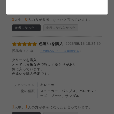
ファッション
靴の種類
1
0
人中、
人の方が参考になったと言っています。
参考になった！
参考にならなかった
色違いを購入
2025/09/15 18:24:39
投稿者：ふゆこ
（
この商品レビューを削除する
）
グリーンを購入
とっても素敵な色で程よくゆとりがあり
気に入っています。
色違いを購入予定です。
ファッション
キレイめ
靴の種類
スニーカー、パンプス、バレエシュ
ーズ、ブーツ、サンダル
1
1
人中、
人の方が参考になったと言っています。