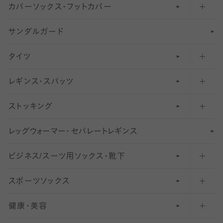
カバーソックス・フットカバー
五本指ソックス・靴下
サンダルガード
足袋ソックス・靴下
フットカバー・カバーソックス（深め）
タイツ
無地・プレーンソックス・靴下
フットカバー・カバーソックス（ふつう）
レギンス・スパッツ
柄ソックス・靴下
フットカバー・カバーソックス（浅め）
30
デニール以下のタイツ（薄手タイツ）
ストッキング
スニーカー（くるぶし）用ソックス
31
柄レギンス
〜40デニールタイツ
レ
ッ
アンクル・ショートソックス（くるぶし上）
41
無地レギンス
伝線しにくいストッキング
グ
ウ
〜60デニールタイツ
ォ
ー
マ
ー
・
セ
パレー
ト
レ
ギン
ス
ビジネス/スーツ用
クルーソックス（ふくらはぎ下）
61
レギンスパンツ（レギパン）
ショートストッキング
〜80デニールタイツ
ソックス・靴下
スポーツソックス
ハイソックス
81
マタニティレギンス
結婚式用ストッキング
匠シリーズ
〜110デニールタイツ
健康・美容
オーバーニー・ニーハイソックス
111
5
美脚ストッキング
フレッシャーズ向けソックス・靴下
ランニングソックス・靴下
分丈
〜210デニールタイツ
レギンス