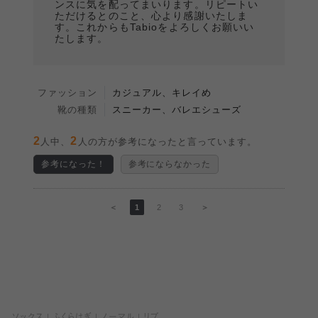
ンスに気を配ってまいります。リピートい
ただけるとのこと、心より感謝いたしま
す。これからもTabioをよろしくお願いい
たします。
ファッション
カジュアル、キレイめ
靴の種類
スニーカー、バレエシューズ
2
2
人中、
人の方が参考になったと言っています。
参考になった！
参考にならなかった
＜
1
2
3
＞
ソックス
ふくらはぎ
ノーマル
リブ