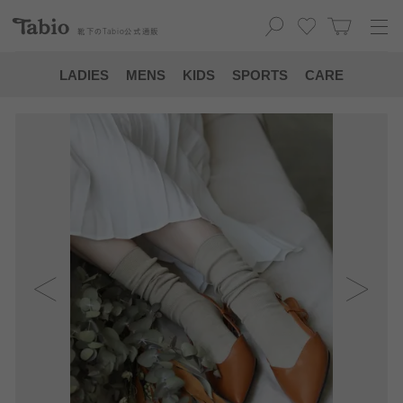
靴下の
Tabio
公式通販
LADIES
MENS
KIDS
SPORTS
CARE