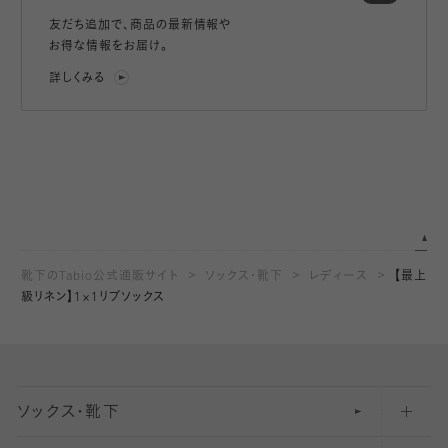
友だち追加で、
商品の最新情報や
お得な情報をお届け。
詳しくみる
靴下のTabio公式通販サイト
ソックス・靴下
レディース
【最上
級リネン】1×1リブソックス
ソックス・靴下