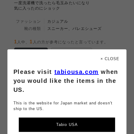
一度洗濯機で洗ったら毛玉みたいになり
気に入ったのにショック
ファッション
カジュアル
靴の種類
スニーカー、バレエシューズ
1
1
人中、
人の方が参考になったと言っています。
参考になった！
参考にならなかった
× CLOSE
みなさんの感想どおりです
Please visit
tabiousa.com
when
2026/04/16 09:20:13
you would like the items in the
投稿者：むくむっく
（
この商品レビューを削除する
）
US.
なんか履き心地よくて出番が多くなる靴下です。
高級なので大事に履いてます。
This is the website for Japan market and doesn't
ship to the US.
今回ショートも一緒に買ったのですが、私はこの長さの
方が好みかなと思いました。
長くても暑苦しくないです。
Tabio USA