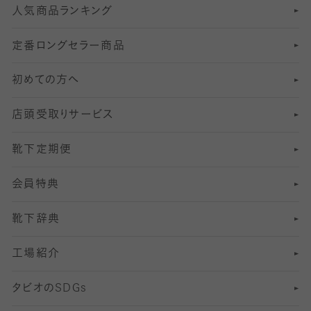
人気商品ランキング
211
6
オールスルーストッキング
冠婚葬祭向けソックス・靴下
ゴルフソックス・靴下
インナーソックス
分丈レギンス
デニールタイツ以上（防寒・厚手タイツ）
定番ロングセラー商品
7
スーツカジュアルソックス・靴下
サッカー・フットサル用ソックス
加圧・着圧ソックス
分丈
レギンス
初めての方へ
8
ロングホーズ
ヨガソックス・靴下
冷えとり靴下
分丈
レギンス
店頭受取りサービス
10
スポーツ用レッグウォーマー
着圧・加圧タイツ
分丈
レギンス
靴下定期便
12
SS
むくみ対策
分丈レギンス
サイズ（21～23cm）
会員特典
13
S
足の疲れ対策
サイズ（22～25cm）
分丈レギンス
靴下辞典
M
足の臭い対策
サイズ（25～27cm）
工場紹介
L
冷え対策
サイズ（27～29cm）
タビオの
SDGs
靴ずれ対策