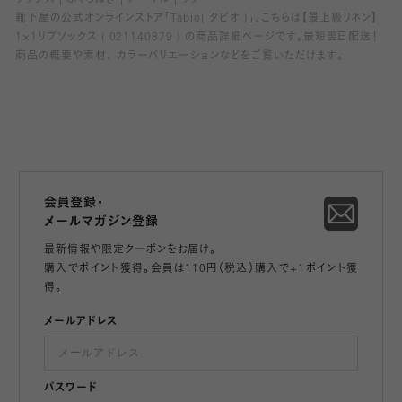
靴下屋の公式オンラインストア「Tabio( タビオ )」、こちらは【最上級リネン】
1×1リブソックス ( 021140879 ) の商品詳細ページです。最短翌日配送！
商品の概要や素材、 カラーバリエーションなどをご覧いただけます。
会員登録・
メールマガジン登録
最新情報や限定クーポンをお届け。
購入でポイント獲得。会員は110円（税込）購入で+1ポイント獲
得。
メールアドレス
パスワード