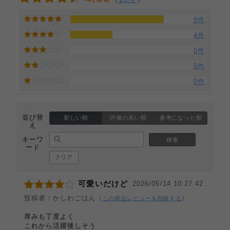
9件
4件
0件
0件
0件
並び替
新しい順
評価の高い順
参考になった順
え
キーワ
検索
ード
クリア
可愛いだけど
2026/05/14 10:27:42
投稿者：かしわごはん
（
この商品レビューを削除する
）
厚みも丁度よく
これから活躍後しそう