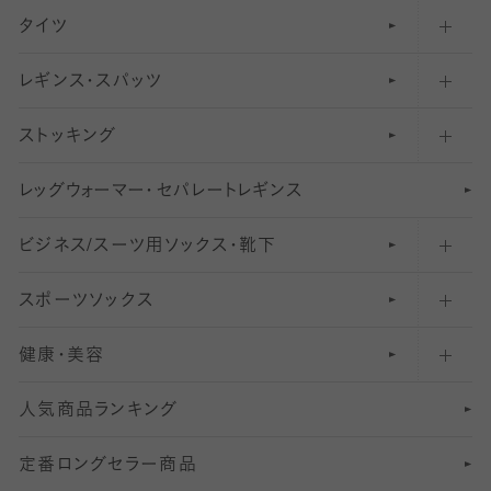
タイツ
無地・プレーンソックス・靴下
フットカバー・カバーソックス（ふつう）
レギンス・スパッツ
柄ソックス・靴下
フットカバー・カバーソックス（浅め）
30
デニール以下のタイツ（薄手タイツ）
ストッキング
スニーカー（くるぶし）用ソックス
31
柄レギンス
〜40デニールタイツ
レ
ッ
アンクル・ショートソックス（くるぶし上）
41
無地レギンス
伝線しにくいストッキング
グ
ウ
〜60デニールタイツ
ォ
ー
マ
ー
・
セ
パレー
ト
レ
ギン
ス
ビジネス/スーツ用
クルーソックス（ふくらはぎ下）
61
レギンスパンツ（レギパン）
ショートストッキング
〜80デニールタイツ
ソックス・靴下
スポーツソックス
ハイソックス
81
マタニティレギンス
結婚式用ストッキング
匠シリーズ
〜110デニールタイツ
健康・美容
オーバーニー・ニーハイソックス
111
5
美脚ストッキング
フレッシャーズ向けソックス・靴下
ランニングソックス・靴下
分丈
〜210デニールタイツ
レギンス
人気商品ランキング
211
6
オールスルーストッキング
冠婚葬祭向けソックス・靴下
ゴルフソックス・靴下
インナーソックス
分丈レギンス
デニールタイツ以上（防寒・厚手タイツ）
定番ロングセラー商品
7
スーツカジュアルソックス・靴下
サッカー・フットサル用ソックス
加圧・着圧ソックス
分丈
レギンス