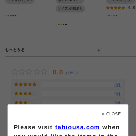
サイズ展開あり
履き口ゆったり
サイズ展開あり
キッズサイズ(16-18㎝)
4.
サイズ展開あり
もっとみる
0.0
（
0件
）
0件
0件
0件
0件
× CLOSE
0件
Please visit
tabiousa.com
when