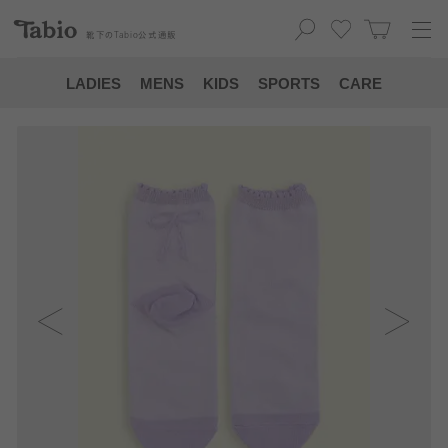
靴下の
Tabio
公式通販
LADIES
MENS
KIDS
SPORTS
CARE