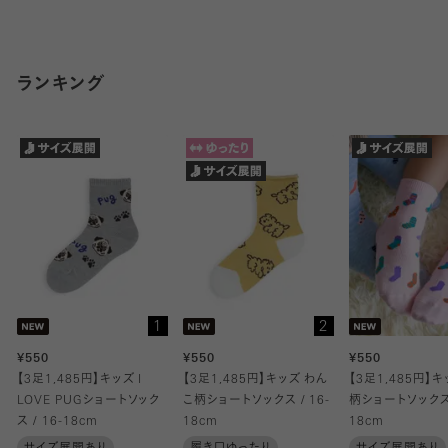
3点ごとにお値引きが適応されます。
購入手続き画面でお値引きがご確認いただけます。
ランキング
・ハレの日にぴったり!
・ゴム口のピコットがかわいい
・バックのリボン柄がキュート
立体感の出る「フロート編み」でリボンの柄を表現しました。
ガーリースタイルにぴったりな一足です♥
無地ライクでキレイめな靴下なので入学式や卒業式、結婚式など
のハレの日にもってこいです!
もちろん普段履き用としてもかわいく履いていただける商品です。
1
2
※こちらは19-21cmです。
¥550
¥550
¥550
【3足1,485円】キッズ I
【3足1,485円】キッズ わん
【3足1,485円】
LOVE PUGショートソック
こ柄ショートソックス / 16-
柄ショートソックス 
◇他サイズはこちら
ス / 16-18cm
18cm
18cm
キッズサイズ(13-15㎝)