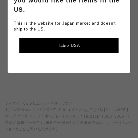
you would like the items in the
並び替
新しい順
評価の高い順
参考になった順
US.
え
キーワ
検索
This is the website for Japan market and doesn't
ード
ship to the US.
クリア
Tabio USA
現在、商品レビューの投稿はありません。
ソックス
くるぶし上
ノーマル
リボン
靴下屋の公式オンラインストア「Tabio( タビオ )」、こちらは【3足1,485円】
キッズ バックフロートリボンショートソックス / 19-21cm ( 033133697 )
の商品詳細ページです。最短翌日配送！商品の概要や素材、 カラーバリエー
ションなどをご覧いただけます。