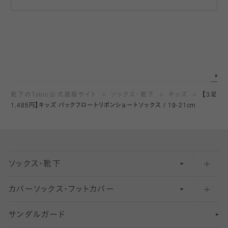
靴下のTabio公式通販サイト
ソックス・靴下
キッズ
【3足
1,485円】キッズ バックフロートリボンショートソックス / 19-21cm
ソックス・靴下
カバーソックス・フットカバー
五本指ソックス・靴下
サンダルガード
足袋ソックス・靴下
フットカバー・カバーソックス（深め）