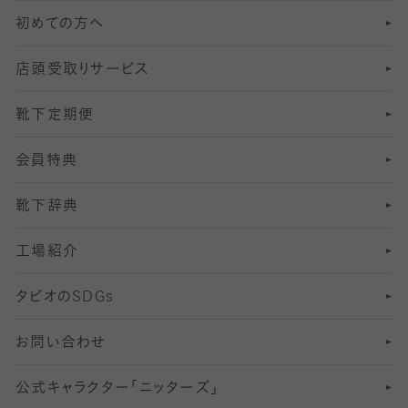
初めての方へ
8
ロングホーズ
ヨガソックス・靴下
冷えとり靴下
分丈
レギンス
店頭受取りサービス
10
スポーツ用レッグウォーマー
着圧・加圧タイツ
分丈
レギンス
靴下定期便
12
SS
むくみ対策
分丈レギンス
サイズ（21～23cm）
会員特典
13
S
足の疲れ対策
サイズ（22～25cm）
分丈レギンス
靴下辞典
M
足の臭い対策
サイズ（25～27cm）
工場紹介
L
冷え対策
サイズ（27～29cm）
タビオの
SDGs
靴ずれ対策
お問い合わせ
快適な睡眠対策
公式キャラクター「ニッターズ」