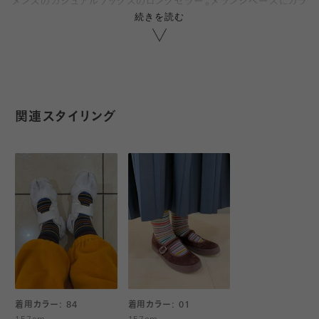
メンズのカジュアルソックスのロングセラー。メランジベースにカラ
続きを読む
フルなマルチボーダーが鮮やかなソックス。
派手に見えがちなマルチボーダーですが、服と色を合わせてコー
ディネートするとアクセントになり、おしゃれ上級者に。年齢・スタ
イル問わず履きやすい一足です。
関連スタイリング
カジュアルオフィススタイルやデニムにも◎
カジュアル感とソフトさを出すために綿アクリル素材を主に使用し
ています。
※サイズ:23.0～25.0cm
着用カラー: 84
着用カラー: 01