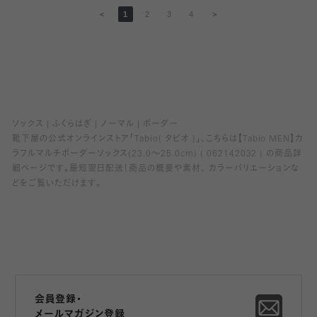
＜
1
2
3
4
＞
ソックス
ふくらはぎ
ノーマル
ボーダー
靴下屋の公式オンラインストア「Tabio( タビオ )」、こちらは【Tabio MEN】カ
ラフルマルチボーダーソックス(23.0～25.0cm) ( 062142032 ) の商品詳
細ページです。最短翌日配送！商品の概要や素材、 カラーバリエーションな
どをご覧いただけます。
会員登録・
メールマガジン登録