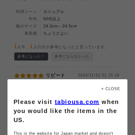
利用シーン
カジュアル
年代
60代以上
靴のサイズ
24.0cm～24.5cm
着用感
ちょうどよい
1
1
人中、
人の方が参考になったと言っています。
参考になった！
参考にならなかった
リピート
2024/11/12 01:15:19
投稿者：ご利用者様
（
この商品レビューを削除する
）
× CLOSE
おしゃれに出来るので気に入ってます
履きやすい素材も良い
Please visit
tabiousa.com
when
you would like the items in the
利用シーン
カジュアル
US.
年代
50代
靴のサイズ
24.0cm～24.5cm
This is the website for Japan market and doesn't
着用感
ちょうどよい