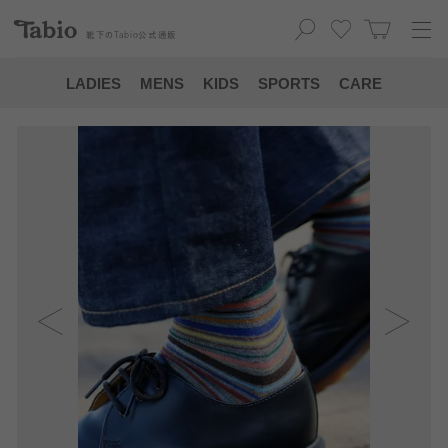
靴下の
Tabio
公式通販
LADIES
MENS
KIDS
SPORTS
CARE