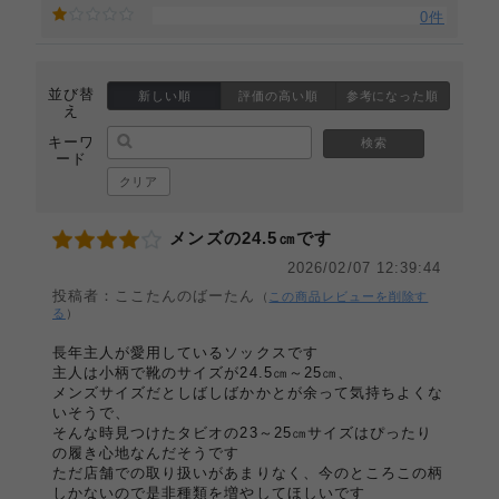
0件
並び替
新しい順
評価の高い順
参考になった順
え
キーワ
検索
ード
クリア
メンズの24.5㎝です
2026/02/07 12:39:44
投稿者：ここたんのばーたん
（
この商品レビューを削除す
る
）
長年主人が愛用しているソックスです
主人は小柄で靴のサイズが24.5㎝～25㎝、
メンズサイズだとしばしばかかとが余って気持ちよくな
いそうで、
そんな時見つけたタビオの23～25㎝サイズはぴったり
の履き心地なんだそうです
ただ店舗での取り扱いがあまりなく、今のところこの柄
しかないので是非種類を増やしてほしいです