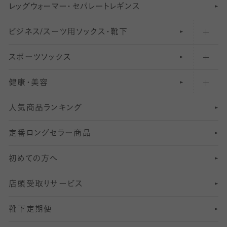
レ
ッ
アンクル・ショートソックス（くるぶし上）
41
無地レギンス
伝線しにくいストッキング
グ
ウ
〜60デニールタイツ
ォ
ー
マ
ー
・
セ
パレー
ト
レ
ギン
ス
ビジネス/スーツ用
クルーソックス（ふくらはぎ下）
61
レギンスパンツ（レギパン）
ショートストッキング
〜80デニールタイツ
ソックス・靴下
スポーツソックス
ハイソックス
81
マタニティレギンス
結婚式用ストッキング
匠シリーズ
〜110デニールタイツ
健康・美容
オーバーニー・ニーハイソックス
111
5
美脚ストッキング
フレッシャーズ向けソックス・靴下
ランニングソックス・靴下
分丈
〜210デニールタイツ
レギンス
人気商品ランキング
211
6
オールスルーストッキング
冠婚葬祭向けソックス・靴下
ゴルフソックス・靴下
インナーソックス
分丈レギンス
デニールタイツ以上（防寒・厚手タイツ）
定番ロングセラー商品
7
スーツカジュアルソックス・靴下
サッカー・フットサル用ソックス
加圧・着圧ソックス
分丈
レギンス
初めての方へ
8
ロングホーズ
ヨガソックス・靴下
冷えとり靴下
分丈
レギンス
店頭受取りサービス
10
スポーツ用レッグウォーマー
着圧・加圧タイツ
分丈
レギンス
靴下定期便
12
SS
むくみ対策
分丈レギンス
サイズ（21～23cm）