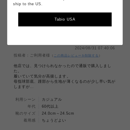
ship to the US.
0
0
人中、
人の方が参考になったと言っています。
Tabio USA
参考になった！
参考にならなかった
楽しくなります
2024/08/31 07:40:06
投稿者：ご利用者様
（
この商品レビューを削除する
）
他店では、見つけられなかったので通販で購入しまし
た。
履いていて気分が高揚します。
母指球部底、踵部から生地が薄くなるのが少し早い気が
しますが…
利用シーン
カジュアル
年代
60代以上
靴のサイズ
24.0cm～24.5cm
着用感
ちょうどよい