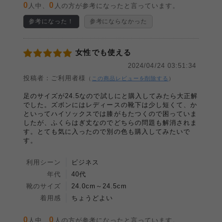
0
0
人中、
人の方が参考になったと言っています。
参考になった！
参考にならなかった
女性でも使える
2024/04/24 03:51:34
投稿者：ご利用者様
（
この商品レビューを削除する
）
足のサイズが24.5なので試しにと購入してみたら大正解
でした。ズボンにはレディースの靴下は少し短くて、か
といってハイソックスでは膝がもたつくので困っていま
したが、ふくらはぎ丈なのでどちらの問題も解消されま
す。とても気に入ったので別の色も購入してみたいで
す。
利用シーン
ビジネス
年代
40代
靴のサイズ
24.0cm～24.5cm
着用感
ちょうどよい
0
0
人中、
人の方が参考になったと言っています。