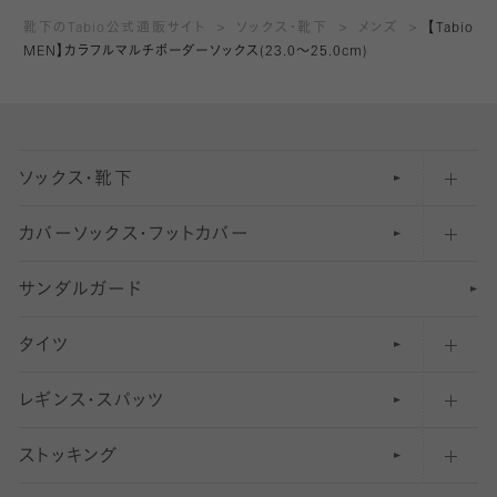
靴下のTabio公式通販サイト
ソックス・靴下
メンズ
【Tabio
MEN】カラフルマルチボーダーソックス(23.0～25.0cm)
ソックス・靴下
カバーソックス・フットカバー
五本指ソックス・靴下
サンダルガード
足袋ソックス・靴下
フットカバー・カバーソックス（深め）
タイツ
無地・プレーンソックス・靴下
フットカバー・カバーソックス（ふつう）
レギンス・スパッツ
柄ソックス・靴下
フットカバー・カバーソックス（浅め）
30
デニール以下のタイツ（薄手タイツ）
ストッキング
スニーカー（くるぶし）用ソックス
31
柄レギンス
〜40デニールタイツ