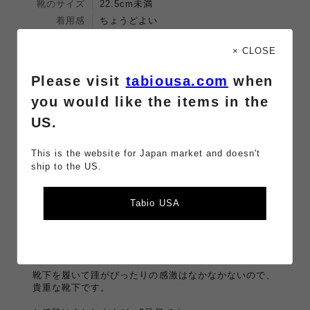
靴のサイズ
22.5cm未満
着用感
ちょうどよい
0
0
× CLOSE
人中、
人の方が参考になったと言っています。
参考になった！
参考にならなかった
Please visit
tabiousa.com
when
you would like the items in the
小さいサイズ最高
US.
2025/11/10 09:43:54
投稿者：なんでもできる母さん
This is the website for Japan market and doesn't
（
この商品レビューを削
除する
）
ship to the US.
足が小さいので、小さいサイズの靴下最高です。
普通サイズの靴下では、スポーツをすると靴の中で靴下
Tabio USA
が脱げたりよれたりしがちですが、SSサイズの靴下を
履くとぴったりで疲れ方も違う気がします。
レーシングランは踏ん張りも効くのでジムで運動すると
きにとてもいいです。
靴下を履いて踵がぴったりの感激はなかなかないので、
貴重な靴下です。