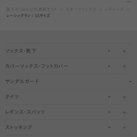
靴下のTabio公式通販サイト
スポーツソックス
レディース
レーシングラン / SSサイズ
ソックス・靴下
カバーソックス・フットカバー
五本指ソックス・靴下
サンダルガード
足袋ソックス・靴下
フットカバー・カバーソックス（深め）
タイツ
無地・プレーンソックス・靴下
フットカバー・カバーソックス（ふつう）
レギンス・スパッツ
柄ソックス・靴下
フットカバー・カバーソックス（浅め）
30
デニール以下のタイツ（薄手タイツ）
ストッキング
スニーカー（くるぶし）用ソックス
31
柄レギンス
〜40デニールタイツ