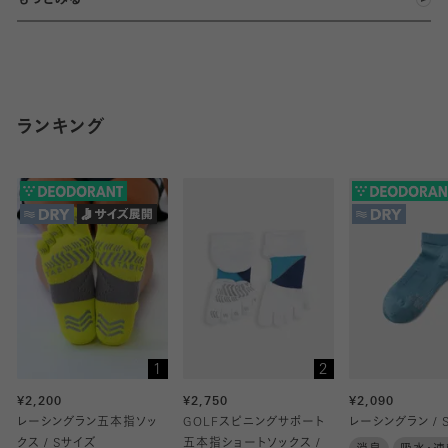
・濃色の製品は多少色落ち移染する場合がありますので単独での
洗濯をおすすめします。
・塩素系の漂白剤の使用は避け、すすぎ洗いを十分にしてくださ
い。
・乾燥機の使用は避け、ゴム口を上にして日陰干ししてください。
ランキング
※サイズ:21～23cm
1
2
¥2,200
¥2,750
¥2,090
レーシングラン五本指ソッ
GOLFスピニングサポート
レーシングラン / 
クス / Sサイズ
五本指ショートソックス /