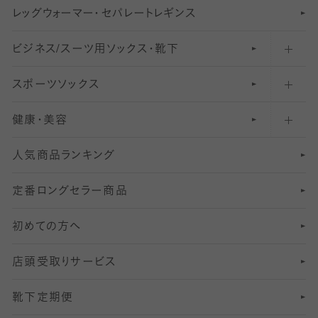
レ
ッ
アンクル・ショートソックス（くるぶし上）
41
無地レギンス
伝線しにくいストッキング
グ
ウ
〜60デニールタイツ
ォ
ー
マ
ー
・
セ
パレー
ト
レ
ギン
ス
ビジネス/スーツ用
クルーソックス（ふくらはぎ下）
61
レギンスパンツ（レギパン）
ショートストッキング
〜80デニールタイツ
ソックス・靴下
スポーツソックス
ハイソックス
81
マタニティレギンス
結婚式用ストッキング
匠シリーズ
〜110デニールタイツ
健康・美容
オーバーニー・ニーハイソックス
111
5
美脚ストッキング
フレッシャーズ向けソックス・靴下
ランニングソックス・靴下
分丈
〜210デニールタイツ
レギンス
人気商品ランキング
211
6
オールスルーストッキング
冠婚葬祭向けソックス・靴下
ゴルフソックス・靴下
インナーソックス
分丈レギンス
デニールタイツ以上（防寒・厚手タイツ）
定番ロングセラー商品
7
スーツカジュアルソックス・靴下
サッカー・フットサル用ソックス
加圧・着圧ソックス
分丈
レギンス
初めての方へ
8
ロングホーズ
ヨガソックス・靴下
冷えとり靴下
分丈
レギンス
店頭受取りサービス
10
スポーツ用レッグウォーマー
着圧・加圧タイツ
分丈
レギンス
靴下定期便
12
SS
むくみ対策
分丈レギンス
サイズ（21～23cm）