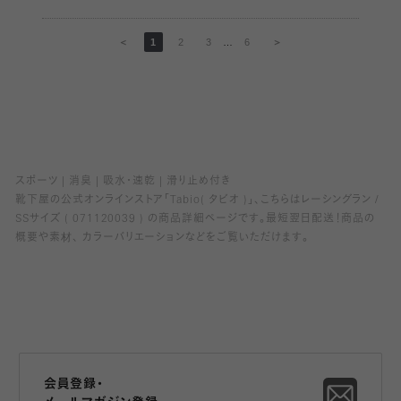
＜
1
2
3
…
6
＞
スポーツ
消臭
吸水・速乾
滑り止め付き
靴下屋の公式オンラインストア「Tabio( タビオ )」、こちらはレーシングラン /
SSサイズ ( 071120039 ) の商品詳細ページです。最短翌日配送！商品の
概要や素材、 カラーバリエーションなどをご覧いただけます。
会員登録・