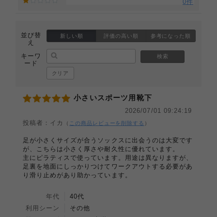
0件
並び替
新しい順
評価の高い順
参考になった順
え
キーワ
検索
ード
クリア
小さいスポーツ用靴下
2026/07/01 09:24:19
投稿者：イカ
（
この商品レビューを削除する
）
足が小さくサイズが合うソックスに出会うのは大変です
が、こちらは小さく厚さや耐久性に優れています。
主にピラティスで使っています。用途は異なりますが、
足裏を地面にしっかりつけてワークアウトする必要があ
り滑り止めがあり助かっています。
年代
40代
利用シーン
その他