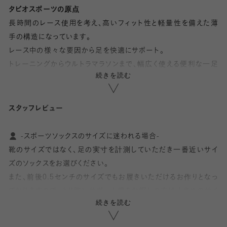
タビオスポーツの原点
長時間のレース使用を考え、高いフィット性と軽量性を備えた薄
手の構造になっています。
レース中の様々な要因から足を快適にサポート。
トレーニングからウルトラマラソンまで、幅広く使える便利な一足
続きを読む
です。
◆アーチサポート機能◆
スタッフレビュー
土踏まず部分だけを効果的に押し上げることで、疲れにくく快適な
走りをサポートします。
-スポーツソックスのサイズに迷われる場合-
(日本国特許:第4040671号)
靴のサイズではなく、足の実寸を計測していただき一番近いサイ
ズのソックスをお選びください。
◆アンクルサポート機能◆
また、前後0.5センチのサイズでもお履きいただけるお作りとなっ
足首の安定性を高め、ストレスを軽減します。
ておりますので、より強いサポート感をお探しの方は小さめのサイ
続きを読む
ズをおススメします!
◆メッシュ◆
足が疲れている時に意識して着用しています。サイズ感悩まれ