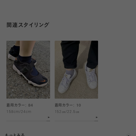
通気性が良く、不快なムレ感を軽減します。
ている方には、実寸にぴったりか小さめが、サポートのフィット感
が感じれるので個人的にはオススメです。シンプルなデザインでス
◆滑り止め加工◆
ポーツ用ではありますが、お洋服にも合わせやすいです。
関連スタイリング
柔らかくグリップ性の高いシリコンラバーを使用。
靴の中の滑りを防ぎランニングに集中できます。
デイリーにも使いやすい所が気に入っています。足の実寸23
㎝で、伸縮性がいいのでSSサイズもSサイズも履けます。運動を
◆消臭・吸水速乾◆
する時はSSサイズにしてアーチサポート力高めに、普段履きの時
消臭機能に優れたデオセル(R)と吸水速乾機能を備えたポリエス
はSサイズにして程よいアーチサポート力にと、使い分けています。
テル繊維を使用。
汗によるムレや臭いを軽減し足元を快適にします。
◆耐久性のあるナイロン補強◆
過酷なレースでも耐えうる耐久性を追及。
着用カラー: 84
着用カラー: 10
練習用としてもオススメです。
158cm/24cm
152㎝/22.5㎝
◆お洗濯上の注意◆
・洗濯機の場合は裏返して洗濯ネットのご使用をおすすめします。
もっとみる