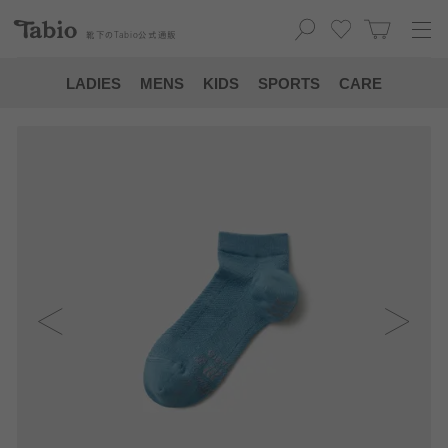
靴下の
Tabio
公式通販
LADIES
MENS
KIDS
SPORTS
CARE