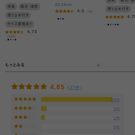
消臭
吸水・速
23-25cm
消臭
吸水・速乾
滑り止め付き
4.5
（8）
滑り止め付き
4.
サイズ展開あり
4.73
（244）
もっとみる
4.85
（
27件
）
24件
2件
1件
0件