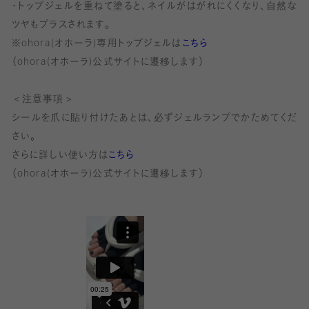
※こちらはWEB限定商品です。
・トップジェルを重ねて塗ると、ネイルがはがれにくくなり、自然な
ツヤもプラスされます。
・・・・・・・・・・
※ohora(オホーラ)専用トップジェルは
こちら
（ohora(オホーラ)公式サイトに遷移します）
◇他カラーセット
・
ホワイトセットはこちら
＜注意事項＞
・
グレーセットはこちら
シールを爪に貼り付けたあとは、必ずジェルランプでかためてくだ
・
ブラックセットはこちら
さい。
・
ベージュセットはこちら
さらに詳しい使い方は
こちら
・
ブルーセットはこちら
（ohora(オホーラ)公式サイトに遷移します）