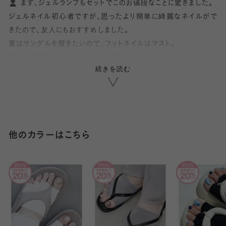
まず、ジェルランプもセットでこのお値段なことに驚きました。
ジェルネイル初心者ですが、思ったより簡単に綺麗なネイルがで
きたので、友人にもおすすめしました。
夏はサンダルを履きたいので、フットネイルはマスト。
靴ずれ対策にパーツソックスも活躍しています。
続きを読む
家族や友人へのプレゼントにぴったりです。
ohora(オホーラ)×靴下屋コラボ
パーツソックスはしっかりクッション性があるので足の痛みや靴ず
夏に向けておしゃれの準備。
れ対策にちょうどいいですし、汗を吸収するのでサンダルの汚れ対
とってもお得な足元を彩るコラボセットが登場!
策にもなります。
ジェルネイルセットはスターターキットになっているので、ネイル
他のカラーはこちら
通常価格で購入するより、なんと
サロンへ行くのがハードルが高い方でもおうちで簡単にネイルが
20%OFF
でお求めいただけるオトクなセットです!
できるのでとても良いセットです。
6種類から選べて、ギフトにもおすすめ。
こちらは<ピンクセット>です。
◇特集ページはこちら