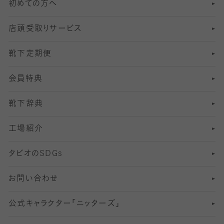
初めての方へ
8
ロングホーズ
ヨガソックス・靴下
冷えとり靴下
分丈
レギンス
店頭受取りサービス
10
スポーツ用レッグウォーマー
着圧・加圧タイツ
分丈
レギンス
靴下定期便
12
SS
むくみ対策
分丈レギンス
サイズ（21～23cm）
会員特典
13
S
足の疲れ対策
サイズ（22～25cm）
分丈レギンス
靴下辞典
M
足の臭い対策
サイズ（25～27cm）
工場紹介
L
冷え対策
サイズ（27～29cm）
タビオの
SDGs
靴ずれ対策
お問い合わせ
快適な睡眠対策
公式キャラクター「ニッターズ」