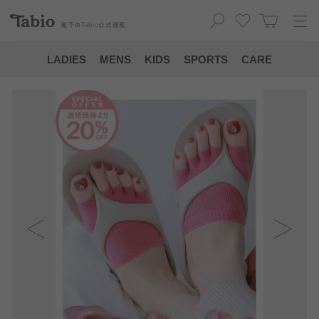
靴下の
Tabio
公式通販
LADIES
MENS
KIDS
SPORTS
CARE