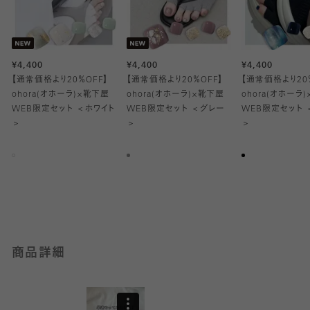
ジェルネイルシール&ジェルランプと足裏がクッションになった五
本指パーツソックスを合わせ、Tabioオリジナル巾着に入れてお届
けします。
¥4,400
¥4,400
¥4,400
ジェルネイルシールは貼って、切って、ジェルネイル用ランプで固
【通常価格より20％OFF】
【通常価格より20％OFF】
【通常価格より20
めて、形を整えるだけ。
ohora(オホーラ)×靴下屋
ohora(オホーラ)×靴下屋
ohora(オホーラ
初心者さんや忙しい方でもおうちで簡単にサロン級のジェルネイ
WEB限定セット ＜ホワイト
WEB限定セット ＜グレー
WEB限定セット 
ルをお楽しみいただけます。
＞
＞
＞
◇詳しい使い方は
こちら
(ohora(オホーラ)公式サイトに遷移します)
商品詳細