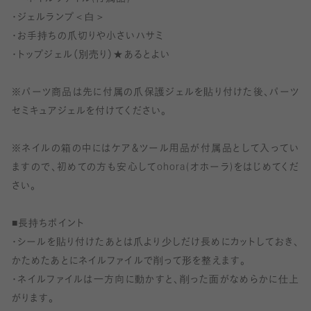
CTRIC(SZ)TECHNOLOGYLINITED
・ジェルランプ＜白＞
・お手持ちの爪切りや小さいハサミ
ジェルネイルシール/ジェルランプは
株式会社グルガジャパン
の商
・トップジェル（別売り）★あるとよい
品です。
※パーツ商品は先に付属の爪保護ジェルを貼り付けた後、パーツ
■ソックス
セミキュアジェルを付けてください。
サイズ:22.5〜24.5cm
素材:ナイロン49%、綿45%、
※ネイルの箱の中にはケア＆ツール用品が付属品として入ってい
ポリエステル5%、ポリウレタン1%
ますので、初めての方も安心してohora(オホーラ)をはじめてくだ
さい。
■巾着
サイズ:約177×257mm
■長持ちポイント
素材:コットン100%
・シールを貼り付けたあとは爪より少しだけ長めにカットしておき、
原産国:中国
かためたあとにネイルファイルで削って形を整えます。
・ネイルファイルは一方向に動かすと、削った面がなめらかに仕上
がります。