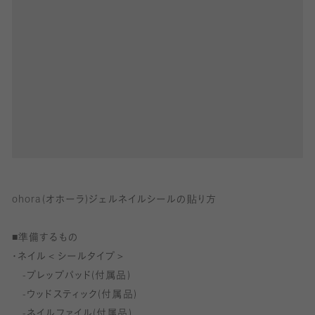
ンク)
■ジェルネイルシール
内容:ジェルネイルシールシート、爪やすり、
スティック、油分除去シート
サイズ:【幅】約7～11mm 【長さ】 約11mm
原産国:韓国
■ジェルランプ
構成品:取扱説明書および品質保証書、
UV LEDジェルランプ、USBケーブル
ohora(オホーラ)ジェルネイルシールの貼り方
規格:131×67×mm/60g
定格電圧·消費電力:5V/1A、6W
■準備するもの
もしくは5V DC/1A、6W
・ネイル＜シールタイプ＞
製造国:中国
-プレップパッド(付属品)
製造者:E-POWERINTERNATIONAL(HK)LTD
-ウッドスティック(付属品)
もしくはAIYAPHOTOELE
-ネイルファイル(付属品)