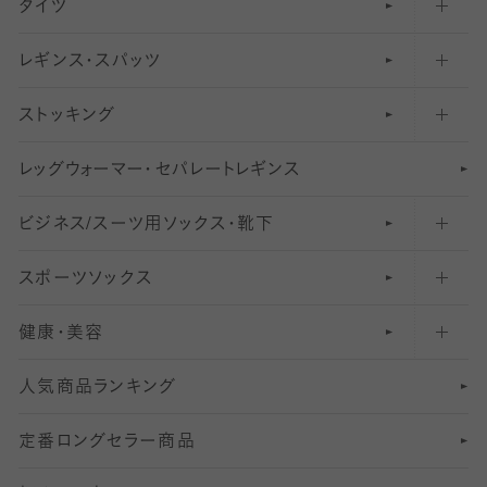
タイツ
無地・プレーンソックス・靴下
フットカバー・カバーソックス（ふつう）
レギンス・スパッツ
柄ソックス・靴下
フットカバー・カバーソックス（浅め）
30
デニール以下のタイツ（薄手タイツ）
ストッキング
スニーカー（くるぶし）用ソックス
31
柄レギンス
〜40デニールタイツ
レ
ッ
アンクル・ショートソックス（くるぶし上）
41
無地レギンス
伝線しにくいストッキング
グ
ウ
〜60デニールタイツ
ォ
ー
マ
ー
・
セ
パレー
ト
レ
ギン
ス
ビジネス/スーツ用
クルーソックス（ふくらはぎ下）
61
レギンスパンツ（レギパン）
ショートストッキング
〜80デニールタイツ
ソックス・靴下
スポーツソックス
ハイソックス
81
マタニティレギンス
結婚式用ストッキング
匠シリーズ
〜110デニールタイツ
健康・美容
オーバーニー・ニーハイソックス
111
5
美脚ストッキング
フレッシャーズ向けソックス・靴下
ランニングソックス・靴下
分丈
〜210デニールタイツ
レギンス
人気商品ランキング
211
6
オールスルーストッキング
冠婚葬祭向けソックス・靴下
ゴルフソックス・靴下
インナーソックス
分丈レギンス
デニールタイツ以上（防寒・厚手タイツ）
定番ロングセラー商品
7
スーツカジュアルソックス・靴下
サッカー・フットサル用ソックス
加圧・着圧ソックス
分丈
レギンス