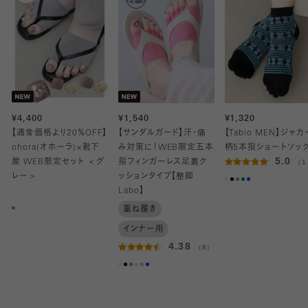
¥4,400
¥1,540
¥1,320
【通常価格より20％OFF】
【サンダルガード】汗・痛
【Tabio MEN】ジャ
ohora(オホーラ)×靴下
み対策に！WEB限定五本
柄5本指ショートソッ
5.0
屋 WEB限定セット ＜グ
指フィンガーレス足裏ク
（1
レー＞
ッションタイプ【整脚
Labo】
重ね履き
インナー用
4.38
（8）