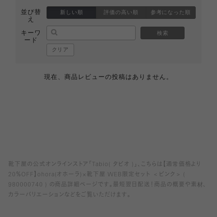
並び替
新しい順
評価の高い順
参考になった順
え
キーワ
検索
ード
クリア
現在、商品レビューの投稿はありません。
靴下屋の公式オンラインストア「Tabio( タビオ )」、こちらは【通常価格より
20％OFF】ohora(オホーラ)×靴下屋 WEB限定セット ＜ピンク＞ (
980000740 ) の商品詳細ページです。最短翌日配送！商品の概要や素材、
カラーバリエーションなどをご覧いただけます。