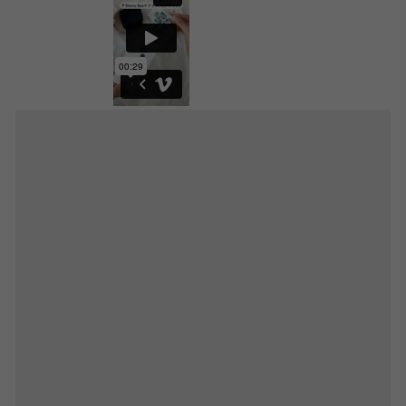
パーツソックスは指の間や甲部分の靴ずれを対策できるのがうれ
しいポイント。
足裏はクッションになっているため衝撃を吸収し、足の負担を軽
減。
汗も吸収するから快適に過ごせます。
◇【サンダルにはコレ】WEB限定 足のお悩みをサポート
足裏クッション付五本指パーツソックス
単品はこちら
・・・・・・・・・・
【セット内容】
・ohora(オホーラ)ジェルネイルシール&パーツソックスセット(ピ