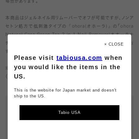
場合があります。
本商品はジェルネイル用リムーバーでオフが可能ですが、ノンア
セトン処方で低刺激タイプの『ohora(オホーラ)』の「ohora
Natural Care Green Tea 3-in-1 Nail Remover(オホーラナ
チュラルケアグリーンティー3-in1ネイルリムーバー)」の使用がお
× CLOSE
すすめです。
Please visit
tabiousa.com
when
you would like the items in the
※ohora(オホーラ)専用リムーバーは
こちら
US.
（ohora(オホーラ)公式サイトに遷移します）
This is the website for Japan market and doesn't
ship to the US.
Tabio USA