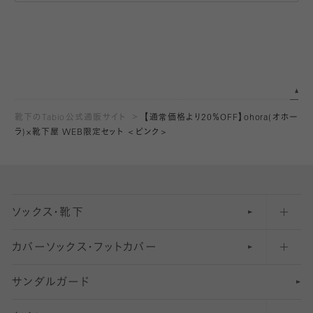
靴下のTabio公式通販サイト
【通常価格より20％OFF】ohora(オホー
ラ)×靴下屋 WEB限定セット ＜ピンク＞
ソックス・靴下
カバーソックス・フットカバー
五本指ソックス・靴下
サンダルガード
足袋ソックス・靴下
フットカバー・カバーソックス（深め）