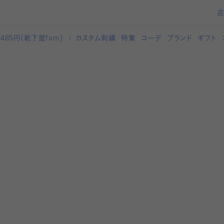
カスタム刺繍
特集
コーデ
ブランド
ギフト
,485円（靴下屋
fam）