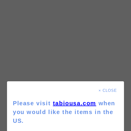
× CLOSE
Please visit
tabiousa.com
when
you would like the items in the
US.