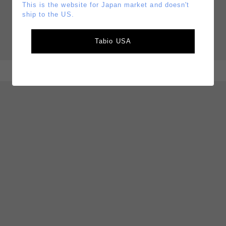
This is the website for Japan market and doesn't
ship to the US.
Tabio USA