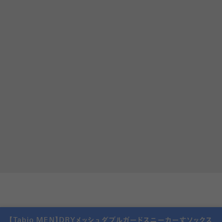
【Tabio MEN】DRYメッシュダブルガードスニーカー丈ソックス