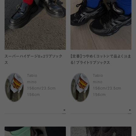
スーパーハイゲージ8×2リブソック
【定番】つやめくコットンで品よく決ま
ス
る！ブライトリブソックス
Tabio
Tabio
mino
mino
156cm/23.5cm
156cm/23.5cm
156cm
156cm