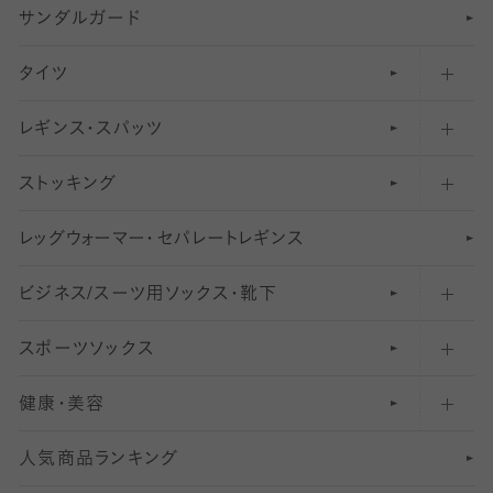
サンダルガード
足袋ソックス・靴下
フットカバー・カバーソックス（深め）
タイツ
無地・プレーンソックス・靴下
フットカバー・カバーソックス（ふつう）
レギンス・スパッツ
柄ソックス・靴下
フットカバー・カバーソックス（浅め）
30
デニール以下のタイツ（薄手タイツ）
ストッキング
スニーカー（くるぶし）用ソックス
31
柄レギンス
〜40デニールタイツ
レ
ッ
アンクル・ショートソックス（くるぶし上）
41
無地レギンス
伝線しにくいストッキング
グ
ウ
〜60デニールタイツ
ォ
ー
マ
ー
・
セ
パレー
ト
レ
ギン
ス
ビジネス/スーツ用
クルーソックス（ふくらはぎ下）
61
レギンスパンツ（レギパン）
ショートストッキング
〜80デニールタイツ
ソックス・靴下
スポーツソックス
ハイソックス
81
マタニティレギンス
結婚式用ストッキング
匠シリーズ
〜110デニールタイツ
健康・美容
オーバーニー・ニーハイソックス
111
5
美脚ストッキング
フレッシャーズ向けソックス・靴下
ランニングソックス・靴下
分丈
〜210デニールタイツ
レギンス
人気商品ランキング
211
6
オールスルーストッキング
冠婚葬祭向けソックス・靴下
ゴルフソックス・靴下
インナーソックス
分丈レギンス
デニールタイツ以上（防寒・厚手タイツ）