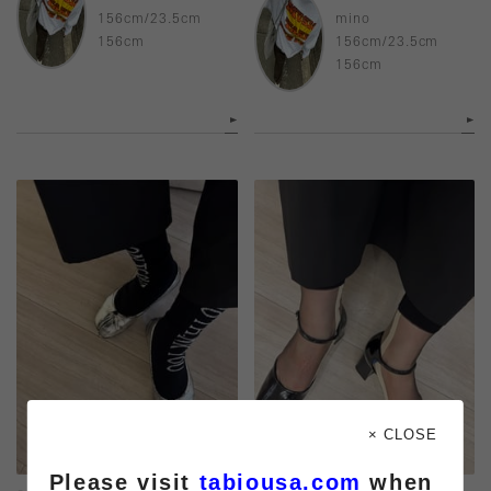
156cm/23.5cm
mino
156cm
156cm/23.5cm
156cm
× CLOSE
Please visit
tabiousa.com
when