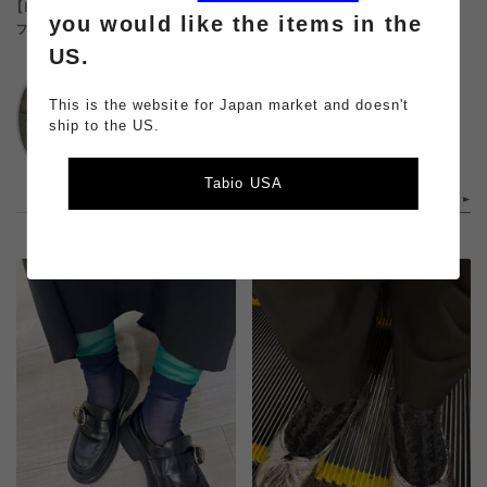
【KOZUE AKIMOTO×Tabio】足袋
シースルー切替ショートソックス
you would like the items in the
フロントロゴソックス
US.
Tabio
Tabio
mino
mino
156cm/23.5cm
This is the website for Japan market and doesn't
156cm/23.5cm
156cm
ship to the US.
156cm
Tabio USA