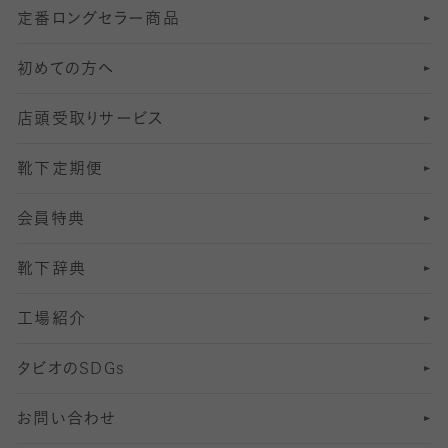
定番ロングセラー商品
7
スーツカジュアルソックス・靴下
サッカー・フットサル用ソックス
加圧・着圧ソックス
分丈
レギンス
初めての方へ
8
ロングホーズ
ヨガソックス・靴下
冷えとり靴下
分丈
レギンス
店頭受取りサービス
10
スポーツ用レッグウォーマー
着圧・加圧タイツ
分丈
レギンス
靴下定期便
12
SS
むくみ対策
分丈レギンス
サイズ（21～23cm）
会員特典
13
S
足の疲れ対策
サイズ（22～25cm）
分丈レギンス
靴下辞典
M
足の臭い対策
サイズ（25～27cm）
工場紹介
L
冷え対策
サイズ（27～29cm）
タビオの
SDGs
靴ずれ対策
お問い合わせ
快適な睡眠対策