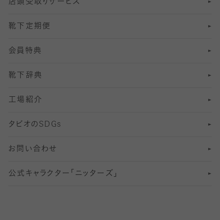
店頭受取りサービス
10
スポーツ用レッグウォーマー
着圧・加圧タイツ
分丈
レギンス
靴下定期便
12
SS
むくみ対策
分丈レギンス
サイズ（21～23cm）
会員特典
13
S
足の疲れ対策
サイズ（22～25cm）
分丈レギンス
靴下辞典
M
足の臭い対策
サイズ（25～27cm）
工場紹介
L
冷え対策
サイズ（27～29cm）
タビオの
SDGs
靴ずれ対策
お問い合わせ
快適な睡眠対策
公式キャラクター「ニッターズ」