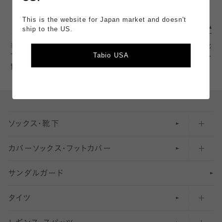
This is the website for Japan market and doesn't
ship to the US.
靴下のTabio公式通販サイト
コーディネート
スタッフ一覧
靴
Tabio USA
下屋 イオンモール熊本店スタッフ イオンモール熊本店のコーディネート一
覧
ソックス・靴下
カバーソックス・フットカバー
五本指ソックス・靴下
サンダルガード
足袋ソックス・靴下
フットカバー・カバーソックス（深め）
タイツ
無地・プレーンソックス・靴下
フットカバー・カバーソックス（ふつう）