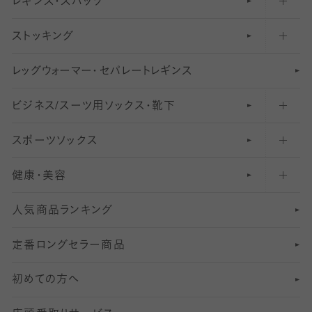
レギンス・スパッツ
柄ソックス・靴下
フットカバー・カバーソックス（浅め）
30
デニール以下のタイツ（薄手タイツ）
ストッキング
スニーカー（くるぶし）用ソックス
31
柄レギンス
〜40デニールタイツ
レ
ッ
アンクル・ショートソックス（くるぶし上）
41
無地レギンス
伝線しにくいストッキング
グ
ウ
〜60デニールタイツ
ォ
ー
マ
ー
・
セ
パレー
ト
レ
ギン
ス
ビジネス/スーツ用
クルーソックス（ふくらはぎ下）
61
レギンスパンツ（レギパン）
ショートストッキング
〜80デニールタイツ
ソックス・靴下
スポーツソックス
ハイソックス
81
マタニティレギンス
結婚式用ストッキング
匠シリーズ
〜110デニールタイツ
健康・美容
オーバーニー・ニーハイソックス
111
5
美脚ストッキング
フレッシャーズ向けソックス・靴下
ランニングソックス・靴下
分丈
〜210デニールタイツ
レギンス
人気商品ランキング
211
6
オールスルーストッキング
冠婚葬祭向けソックス・靴下
ゴルフソックス・靴下
インナーソックス
分丈レギンス
デニールタイツ以上（防寒・厚手タイツ）
定番ロングセラー商品
7
スーツカジュアルソックス・靴下
サッカー・フットサル用ソックス
加圧・着圧ソックス
分丈
レギンス
初めての方へ
8
ロングホーズ
ヨガソックス・靴下
冷えとり靴下
分丈
レギンス