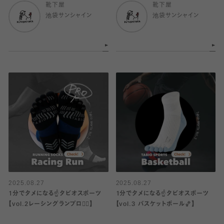
靴下屋
靴下屋
池袋サンシャイン
池袋サンシャイン
2025.08.27
2025.08.27
1分でタメになる☝️タビオスポーツ
1分でタメになる☝️タビオスポーツ
【vol.2レーシングランプロ🏃‍♂️】
【vol.3 バスケットボール🏀】