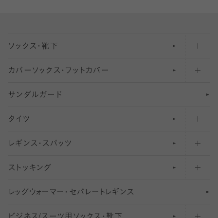
ソックス・靴下
カバーソックス・フットカバー
五本指ソックス・靴下
サンダルガード
足袋ソックス・靴下
フットカバー・カバーソックス（深め）
タイツ
無地・プレーンソックス・靴下
フットカバー・カバーソックス（ふつう）
レギンス・スパッツ
柄ソックス・靴下
フットカバー・カバーソックス（浅め）
30
デニール以下のタイツ（薄手タイツ）
ストッキング
スニーカー（くるぶし）用ソックス
31
柄レギンス
〜40デニールタイツ
レ
ッ
アンクル・ショートソックス（くるぶし上）
41
無地レギンス
伝線しにくいストッキング
グ
ウ
〜60デニールタイツ
ォ
ー
マ
ー
・
セ
パレー
ト
レ
ギン
ス
ビジネス/スーツ用
クルーソックス（ふくらはぎ下）
61
レギンスパンツ（レギパン）
ショートストッキング
〜80デニールタイツ
ソックス・靴下