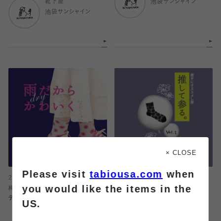
靴下屋
池袋サンシャイン
池袋サンシャイン
× CLOSE
Please visit
tabiousa.com
when
2025.07.06
2025.06.21
you would like the items in the
梅雨の時期にオススメ☔️DRYなアイ
【推して参る】vol.1🥷チュール牡丹
テムたち
柄ソックス
US.