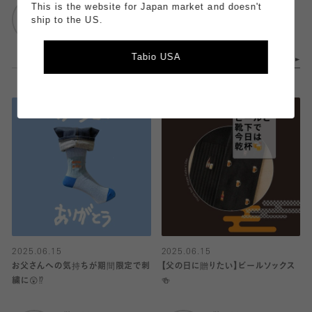
靴下屋
靴下屋
This is the website for Japan market and doesn't
池袋サンシャイン
池袋サンシャイン
ship to the US.
Tabio USA
2025.06.15
2025.06.15
お父さんへの気持ちが期間限定で刺
【父の日に贈りたい】ビールソックス
繍に😲⁉︎
🍻