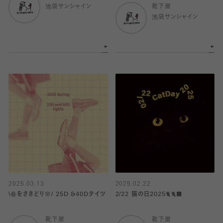
池袋サンシャイン
靴下屋
池袋サンシャイン
2025.03.13
2025.02.22
\春をさきどり🌸/ 25D &40Dタイツ
2/22 猫の日2025🐈🐈‍⬛
靴下屋
靴下屋