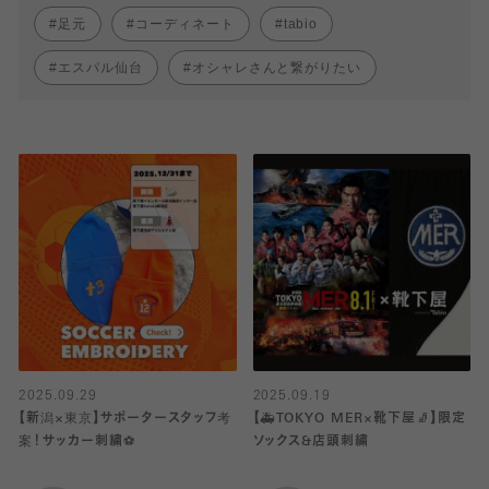
足元
コーディネート
tabio
エスパル仙台
オシャレさんと繋がりたい
2025.09.29
2025.09.19
【新潟×東京】サポータースタッフ考
【🚑TOKYO MER×靴下屋🧦】限定
案！サッカー刺繍⚽️
ソックス&店頭刺繍