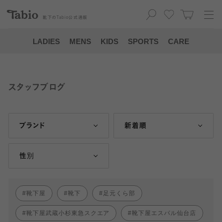
靴下の
Tabio
公式通販
LADIES
MENS
KIDS
SPORTS
CARE
スタッフブログ
ブランド
新着順
性別
靴下屋
靴下
足元くら部
靴下屋武蔵小杉東急スクエア
靴下屋エスパル仙台店