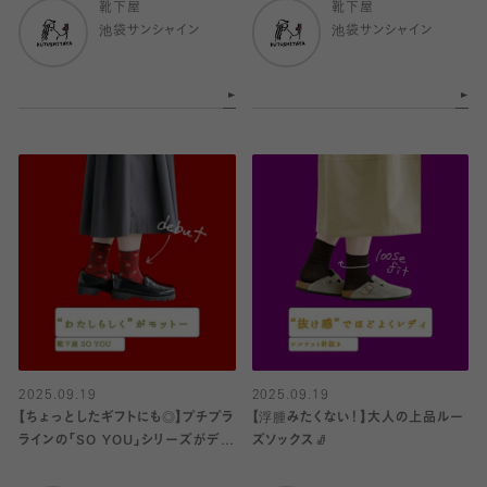
靴下屋
靴下屋
池袋サンシャイン
池袋サンシャイン
2025.09.19
2025.09.19
【ちょっとしたギフトにも◎】プチプラ
【浮腫みたくない！】大人の上品ルー
ラインの「SO YOU」シリーズがデビ
ズソックス🧦
ュー🧦