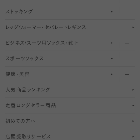
ストッキング
スニーカー（くるぶし）用ソックス
31
柄レギンス
〜40デニールタイツ
レ
ッ
アンクル・ショートソックス（くるぶし上）
41
無地レギンス
伝線しにくいストッキング
グ
ウ
〜60デニールタイツ
ォ
ー
マ
ー
・
セ
パレー
ト
レ
ギン
ス
ビジネス/スーツ用
クルーソックス（ふくらはぎ下）
61
レギンスパンツ（レギパン）
ショートストッキング
〜80デニールタイツ
ソックス・靴下
スポーツソックス
ハイソックス
81
マタニティレギンス
結婚式用ストッキング
匠シリーズ
〜110デニールタイツ
健康・美容
オーバーニー・ニーハイソックス
111
5
美脚ストッキング
フレッシャーズ向けソックス・靴下
ランニングソックス・靴下
分丈
〜210デニールタイツ
レギンス
人気商品ランキング
211
6
オールスルーストッキング
冠婚葬祭向けソックス・靴下
ゴルフソックス・靴下
インナーソックス
分丈レギンス
デニールタイツ以上（防寒・厚手タイツ）
定番ロングセラー商品
7
スーツカジュアルソックス・靴下
サッカー・フットサル用ソックス
加圧・着圧ソックス
分丈
レギンス
初めての方へ
8
ロングホーズ
ヨガソックス・靴下
冷えとり靴下
分丈
レギンス
店頭受取りサービス
10
スポーツ用レッグウォーマー
着圧・加圧タイツ
分丈
レギンス