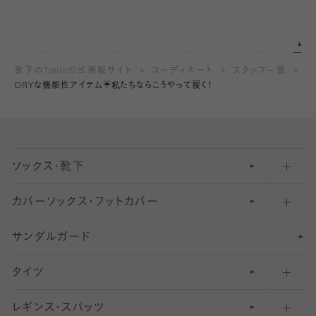
靴下のTabio公式通販サイト
コーディネート
スタッフ一覧
DRYな機能性アイテム☔️私たちならこうやって履く！
ソックス・靴下
カバーソックス・フットカバー
五本指ソックス・靴下
サンダルガード
足袋ソックス・靴下
フットカバー・カバーソックス（深め）
タイツ
無地・プレーンソックス・靴下
フットカバー・カバーソックス（ふつう）
レギンス・スパッツ
柄ソックス・靴下
フットカバー・カバーソックス（浅め）
30
デニール以下のタイツ（薄手タイツ）