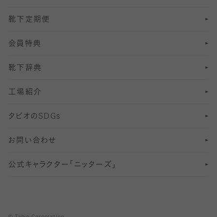
靴下定期便
12
SS
むくみ対策
分丈レギンス
サイズ（21～23cm）
会員特典
13
S
足の疲れ対策
サイズ（22～25cm）
分丈レギンス
靴下辞典
M
足の臭い対策
サイズ（25～27cm）
工場紹介
L
冷え対策
サイズ（27～29cm）
タビオの
SDGs
靴ずれ対策
お問い合わせ
快適な睡眠対策
公式キャラクター「ニッターズ」