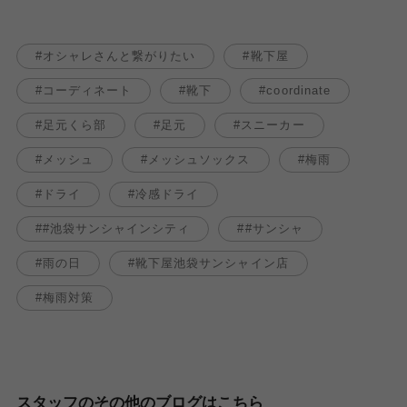
オシャレさんと繋がりたい
靴下屋
コーディネート
靴下
coordinate
足元くら部
足元
スニーカー
メッシュ
メッシュソックス
梅雨
ドライ
冷感ドライ
#池袋サンシャインシティ
#サンシャ
雨の日
靴下屋池袋サンシャイン店
梅雨対策
スタッフのその他のブログはこちら