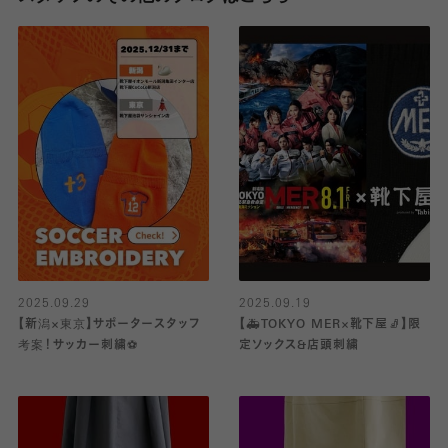
2025.09.29
2025.09.19
【新潟×東京】サポータースタッフ
【🚑TOKYO MER×靴下屋🧦】限
考案！サッカー刺繍⚽️
定ソックス&店頭刺繍