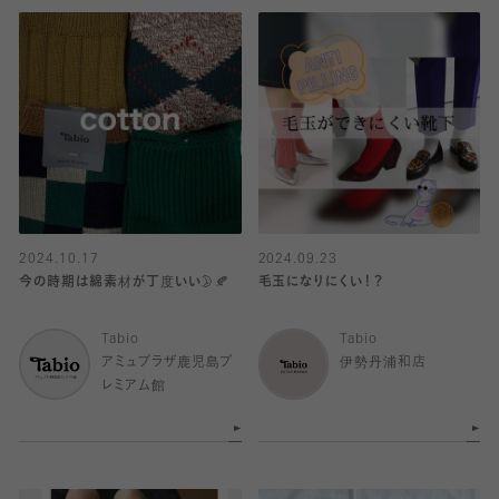
2024.10.17
2024.09.23
今の時期は綿素材が丁度いい🌛🍂
毛玉になりにくい！？
Tabio
Tabio
アミュプラザ鹿児島プ
伊勢丹浦和店
レミアム館