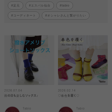
足元
エスパル仙台
tabio
コーディネート
オシャレさんと繋がりたい
2026.07.04
2026.02.14
雨の日も楽しむソックス♪
♡春色を履く♡
Tabio
Tabio