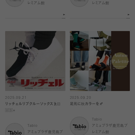
レミアム館
レミアム館
2025.09.21
2025.09.20
リッチェルリブクルーソックス🕺🏻
足元に秋カラーを🍂
🇺🇸⭐︎
Tabio
Tabio
アミュプラザ鹿児島プ
アミュプラザ鹿児島プ
レミアム館