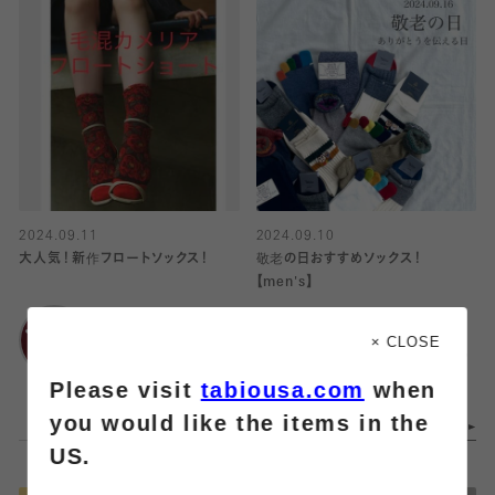
2024.09.11
2024.09.10
大人気！新作フロートソックス！
敬老の日おすすめソックス！
【men's】
Tabio
大丸神戸店
Tabio
× CLOSE
アミュプラザ鹿児島プ
Please visit
tabiousa.com
when
レミアム館
you would like the items in the
US.