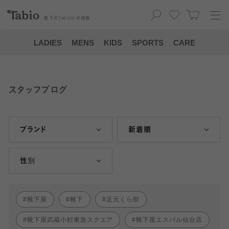
靴下の
Tabio
公式通販
LADIES
MENS
KIDS
SPORTS
CARE
スタッフブログ
ブランド
新着順
性別
靴下屋
靴下
足元くら部
靴下屋武蔵小杉東急スクエア
靴下屋エスパル仙台店