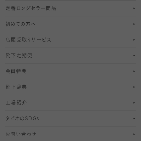
定番ロングセラー商品
7
スーツカジュアルソックス・靴下
サッカー・フットサル用ソックス
加圧・着圧ソックス
分丈
レギンス
初めての方へ
8
ロングホーズ
ヨガソックス・靴下
冷えとり靴下
分丈
レギンス
店頭受取りサービス
10
スポーツ用レッグウォーマー
着圧・加圧タイツ
分丈
レギンス
靴下定期便
12
SS
むくみ対策
分丈レギンス
サイズ（21～23cm）
会員特典
13
S
足の疲れ対策
サイズ（22～25cm）
分丈レギンス
靴下辞典
M
足の臭い対策
サイズ（25～27cm）
工場紹介
L
冷え対策
サイズ（27～29cm）
タビオの
SDGs
靴ずれ対策
お問い合わせ
快適な睡眠対策