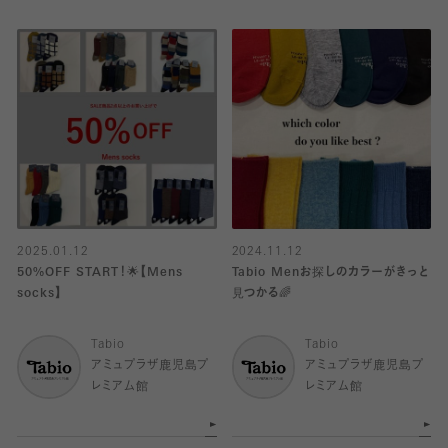
2025.01.12
2024.11.12
50%OFF START！🌟【Mens
Tabio Menお探しのカラーがきっと
socks】
見つかる🌈
Tabio
Tabio
アミュプラザ鹿児島プ
アミュプラザ鹿児島プ
レミアム館
レミアム館