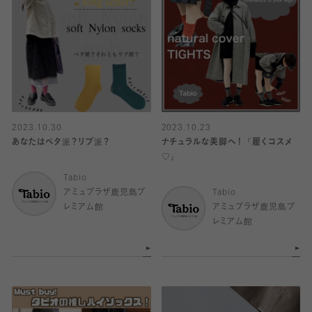
2023.10.30
2023.10.23
あなたはベタ派？リブ派？
ナチュラルな美脚へ！『履くコスメ
♡』
Tabio
アミュプラザ鹿児島プ
Tabio
レミアム館
アミュプラザ鹿児島プ
レミアム館