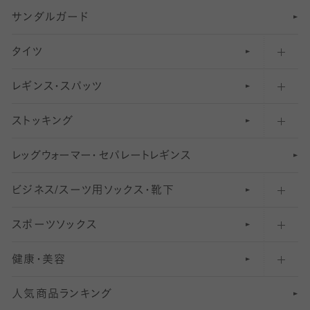
サンダルガード
足袋ソックス・靴下
フットカバー・カバーソックス（深め）
タイツ
無地・プレーンソックス・靴下
フットカバー・カバーソックス（ふつう）
レギンス・スパッツ
柄ソックス・靴下
フットカバー・カバーソックス（浅め）
30
デニール以下のタイツ（薄手タイツ）
ストッキング
スニーカー（くるぶし）用ソックス
31
柄レギンス
〜40デニールタイツ
レ
ッ
アンクル・ショートソックス（くるぶし上）
41
無地レギンス
伝線しにくいストッキング
グ
ウ
〜60デニールタイツ
ォ
ー
マ
ー
・
セ
パレー
ト
レ
ギン
ス
ビジネス/スーツ用
クルーソックス（ふくらはぎ下）
61
レギンスパンツ（レギパン）
ショートストッキング
〜80デニールタイツ
ソックス・靴下
スポーツソックス
ハイソックス
81
マタニティレギンス
結婚式用ストッキング
匠シリーズ
〜110デニールタイツ
健康・美容
オーバーニー・ニーハイソックス
111
5
美脚ストッキング
フレッシャーズ向けソックス・靴下
ランニングソックス・靴下
分丈
〜210デニールタイツ
レギンス
人気商品ランキング
211
6
オールスルーストッキング
冠婚葬祭向けソックス・靴下
ゴルフソックス・靴下
インナーソックス
分丈レギンス
デニールタイツ以上（防寒・厚手タイツ）