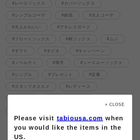
レースソックス
カバーソックス
シンプルコーデ
綿混
大人コーデ
大人かわいい
アキレスガード
フロートソックス
柄ソックス
ムジ
ギフト
タビオ
キャンペーン
ノベルティ
薄手
シースルーソックス
シンプル
プレゼント
定番
スタッフオススメ
レディース
ソックス
ノベルティフェア
× CLOSE
ストッキング風
靴下
Please visit
tabiousa.com
when
you would like the items in the
US.