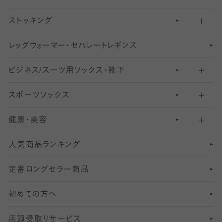
ストッキング
スニーカー（くるぶし）用ソックス
31
柄レギンス
〜40デニールタイツ
レ
ッ
アンクル・ショートソックス（くるぶし上）
41
無地レギンス
伝線しにくいストッキング
グ
ウ
〜60デニールタイツ
ォ
ー
マ
ー
・
セ
パレー
ト
レ
ギン
ス
ビジネス/スーツ用
クルーソックス（ふくらはぎ下）
61
レギンスパンツ（レギパン）
ショートストッキング
〜80デニールタイツ
ソックス・靴下
スポーツソックス
ハイソックス
81
マタニティレギンス
結婚式用ストッキング
匠シリーズ
〜110デニールタイツ
健康・美容
オーバーニー・ニーハイソックス
111
5
美脚ストッキング
フレッシャーズ向けソックス・靴下
ランニングソックス・靴下
分丈
〜210デニールタイツ
レギンス
人気商品ランキング
211
6
オールスルーストッキング
冠婚葬祭向けソックス・靴下
ゴルフソックス・靴下
インナーソックス
分丈レギンス
デニールタイツ以上（防寒・厚手タイツ）
定番ロングセラー商品
7
スーツカジュアルソックス・靴下
サッカー・フットサル用ソックス
加圧・着圧ソックス
分丈
レギンス
初めての方へ
8
ロングホーズ
ヨガソックス・靴下
冷えとり靴下
分丈
レギンス
店頭受取りサービス
10
スポーツ用レッグウォーマー
着圧・加圧タイツ
分丈
レギンス