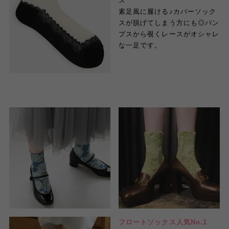
ス
素足風に履ける♪カバーソック
スが脱げてしまう方にも◎パン
プスから覗くレースがオシャレ
な一足です。
フロートソックス人気No.1