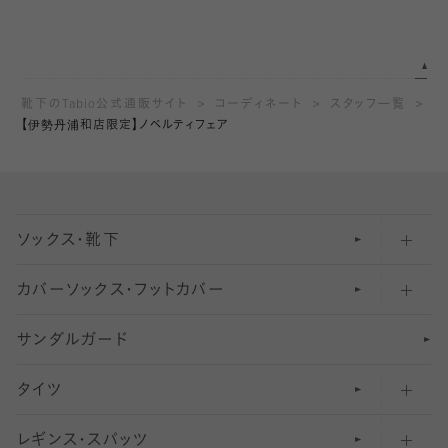
靴下のTabio公式通販サイト
コーディネート
スタッフ一覧
【伊勢丹浦和店限定】ノベルティフェア
ソックス・靴下
カバーソックス・フットカバー
五本指ソックス・靴下
サンダルガード
足袋ソックス・靴下
フットカバー・カバーソックス（深め）
タイツ
無地・プレーンソックス・靴下
フットカバー・カバーソックス（ふつう）
レギンス・スパッツ
柄ソックス・靴下
フットカバー・カバーソックス（浅め）
30
デニール以下のタイツ（薄手タイツ）