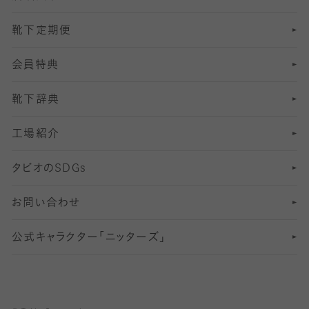
靴下定期便
12
SS
むくみ対策
分丈レギンス
サイズ（21～23cm）
会員特典
13
S
足の疲れ対策
サイズ（22～25cm）
分丈レギンス
靴下辞典
M
足の臭い対策
サイズ（25～27cm）
工場紹介
L
冷え対策
サイズ（27～29cm）
タビオの
SDGs
靴ずれ対策
お問い合わせ
快適な睡眠対策
公式キャラクター「ニッターズ」