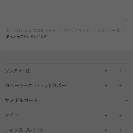
靴下のTabio公式通販サイト
コーディネート
スタッフ一覧
あったかストッキング🫶🏻
ソックス・靴下
カバーソックス・フットカバー
五本指ソックス・靴下
サンダルガード
足袋ソックス・靴下
フットカバー・カバーソックス（深め）
タイツ
無地・プレーンソックス・靴下
フットカバー・カバーソックス（ふつう）
レギンス・スパッツ
柄ソックス・靴下
フットカバー・カバーソックス（浅め）
30
デニール以下のタイツ（薄手タイツ）