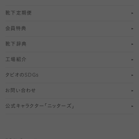
靴下定期便
12
SS
むくみ対策
分丈レギンス
サイズ（21～23cm）
会員特典
13
S
足の疲れ対策
サイズ（22～25cm）
分丈レギンス
靴下辞典
M
足の臭い対策
サイズ（25～27cm）
工場紹介
L
冷え対策
サイズ（27～29cm）
タビオの
SDGs
靴ずれ対策
お問い合わせ
快適な睡眠対策
公式キャラクター「ニッターズ」