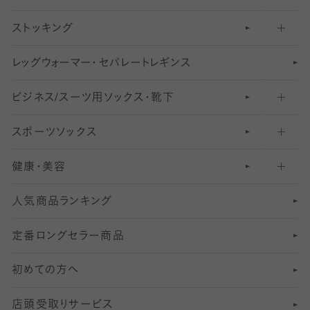
ストッキング
スニーカー（くるぶし）用ソックス
31
柄レギンス
〜40デニールタイツ
レ
ッ
アンクル・ショートソックス（くるぶし上）
41
無地レギンス
伝線しにくいストッキング
グ
ウ
〜60デニールタイツ
ォ
ー
マ
ー
・
セ
パレー
ト
レ
ギン
ス
ビジネス/スーツ用
クルーソックス（ふくらはぎ下）
61
レギンスパンツ（レギパン）
ショートストッキング
〜80デニールタイツ
ソックス・靴下
スポーツソックス
ハイソックス
81
マタニティレギンス
結婚式用ストッキング
匠シリーズ
〜110デニールタイツ
健康・美容
オーバーニー・ニーハイソックス
111
5
美脚ストッキング
フレッシャーズ向けソックス・靴下
ランニングソックス・靴下
分丈
〜210デニールタイツ
レギンス
人気商品ランキング
211
6
オールスルーストッキング
冠婚葬祭向けソックス・靴下
ゴルフソックス・靴下
インナーソックス
分丈レギンス
デニールタイツ以上（防寒・厚手タイツ）
定番ロングセラー商品
7
スーツカジュアルソックス・靴下
サッカー・フットサル用ソックス
加圧・着圧ソックス
分丈
レギンス
初めての方へ
8
ロングホーズ
ヨガソックス・靴下
冷えとり靴下
分丈
レギンス
店頭受取りサービス
10
スポーツ用レッグウォーマー
着圧・加圧タイツ
分丈
レギンス