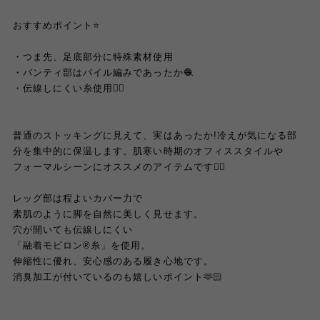
おすすめポイント⭐️
・つま先、足底部分に特殊素材使用
・パンティ部はパイル編みであったか🧶
・伝線しにくい糸使用☝🏻
普通のストッキングに見えて、実はあったか!冷えが気になる部
分を集中的に保温します。肌寒い時期のオフィススタイルや
フォーマルシーンにオススメのアイテムです☝🏻
レッグ部は程よいカバー力で
素肌のように脚を自然に美しく見せます。
穴が開いても伝線しにくい
「融着モビロン®糸」を使用。
伸縮性に優れ、安心感のある履き心地です。
消臭加工が付いているのも嬉しいポイント🫶🏻