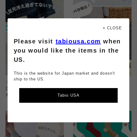
× CLOSE
Please visit
tabiousa.com
when
you would like the items in the
US.
This is the website for Japan market and doesn't
ship to the US.
2026.08.08
2026.08.08
【健康は足元から👣】冷え対策にお
【汗ベタ防止！】サンダルガード特
Tabio USA
すすめ3選
集