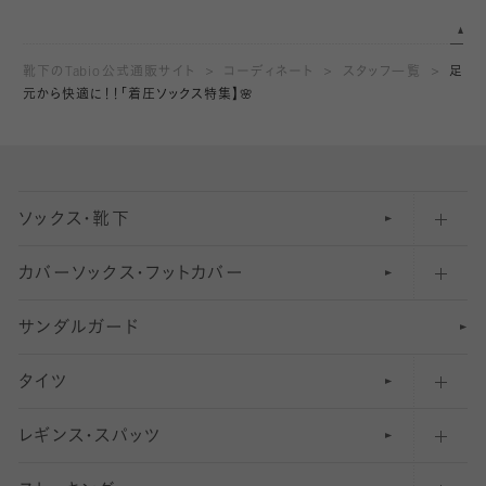
靴下のTabio公式通販サイト
コーディネート
スタッフ一覧
足
元から快適に！！「着圧ソックス特集】🌸
ソックス・靴下
カバーソックス・フットカバー
五本指ソックス・靴下
サンダルガード
足袋ソックス・靴下
フットカバー・カバーソックス（深め）
タイツ
無地・プレーンソックス・靴下
フットカバー・カバーソックス（ふつう）
レギンス・スパッツ
柄ソックス・靴下
フットカバー・カバーソックス（浅め）
30
デニール以下のタイツ（薄手タイツ）