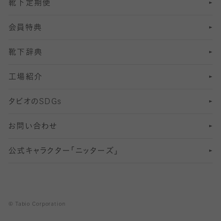
靴下定期便
12
SS
むくみ対策
分丈レギンス
サイズ（21～23cm）
会員特典
13
S
足の疲れ対策
サイズ（22～25cm）
分丈レギンス
靴下辞典
M
足の臭い対策
サイズ（25～27cm）
工場紹介
L
冷え対策
サイズ（27～29cm）
タビオの
SDGs
靴ずれ対策
お問い合わせ
快適な睡眠対策
公式キャラクター「ニッターズ」
© Tabio Corporation