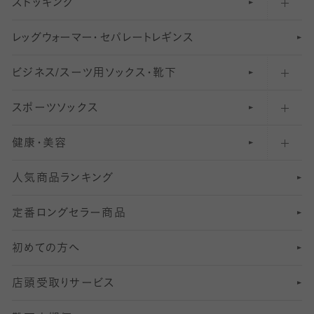
ストッキング
スニーカー（くるぶし）用ソックス
31
柄レギンス
〜40デニールタイツ
レ
ッ
アンクル・ショートソックス（くるぶし上）
41
無地レギンス
伝線しにくいストッキング
グ
ウ
〜60デニールタイツ
ォ
ー
マ
ー
・
セ
パレー
ト
レ
ギン
ス
ビジネス/スーツ用
クルーソックス（ふくらはぎ下）
61
レギンスパンツ（レギパン）
ショートストッキング
〜80デニールタイツ
ソックス・靴下
スポーツソックス
ハイソックス
81
マタニティレギンス
結婚式用ストッキング
匠シリーズ
〜110デニールタイツ
健康・美容
オーバーニー・ニーハイソックス
111
5
美脚ストッキング
フレッシャーズ向けソックス・靴下
ランニングソックス・靴下
分丈
〜210デニールタイツ
レギンス
人気商品ランキング
211
6
オールスルーストッキング
冠婚葬祭向けソックス・靴下
ゴルフソックス・靴下
インナーソックス
分丈レギンス
デニールタイツ以上（防寒・厚手タイツ）
定番ロングセラー商品
7
スーツカジュアルソックス・靴下
サッカー・フットサル用ソックス
加圧・着圧ソックス
分丈
レギンス
初めての方へ
8
ロングホーズ
ヨガソックス・靴下
冷えとり靴下
分丈
レギンス
店頭受取りサービス
10
スポーツ用レッグウォーマー
着圧・加圧タイツ
分丈
レギンス