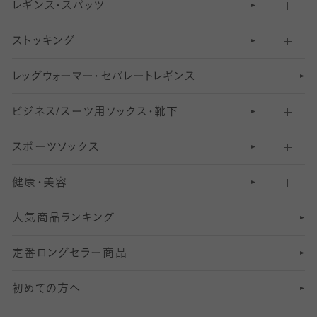
レギンス・スパッツ
柄ソックス・靴下
フットカバー・カバーソックス（浅め）
30
デニール以下のタイツ（薄手タイツ）
ストッキング
スニーカー（くるぶし）用ソックス
31
柄レギンス
〜40デニールタイツ
レ
ッ
アンクル・ショートソックス（くるぶし上）
41
無地レギンス
伝線しにくいストッキング
グ
ウ
〜60デニールタイツ
ォ
ー
マ
ー
・
セ
パレー
ト
レ
ギン
ス
ビジネス/スーツ用
クルーソックス（ふくらはぎ下）
61
レギンスパンツ（レギパン）
ショートストッキング
〜80デニールタイツ
ソックス・靴下
スポーツソックス
ハイソックス
81
マタニティレギンス
結婚式用ストッキング
匠シリーズ
〜110デニールタイツ
健康・美容
オーバーニー・ニーハイソックス
111
5
美脚ストッキング
フレッシャーズ向けソックス・靴下
ランニングソックス・靴下
分丈
〜210デニールタイツ
レギンス
人気商品ランキング
211
6
オールスルーストッキング
冠婚葬祭向けソックス・靴下
ゴルフソックス・靴下
インナーソックス
分丈レギンス
デニールタイツ以上（防寒・厚手タイツ）
定番ロングセラー商品
7
スーツカジュアルソックス・靴下
サッカー・フットサル用ソックス
加圧・着圧ソックス
分丈
レギンス
初めての方へ
8
ロングホーズ
ヨガソックス・靴下
冷えとり靴下
分丈
レギンス