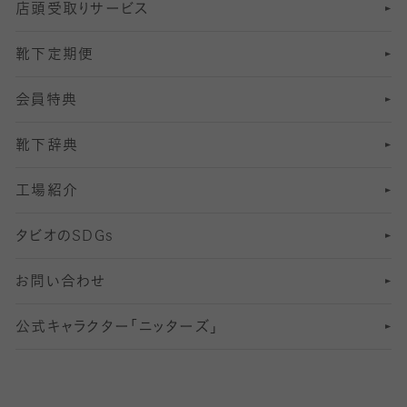
店頭受取りサービス
10
スポーツ用レッグウォーマー
着圧・加圧タイツ
分丈
レギンス
靴下定期便
12
SS
むくみ対策
分丈レギンス
サイズ（21～23cm）
会員特典
13
S
足の疲れ対策
サイズ（22～25cm）
分丈レギンス
靴下辞典
M
足の臭い対策
サイズ（25～27cm）
工場紹介
L
冷え対策
サイズ（27～29cm）
タビオの
SDGs
靴ずれ対策
お問い合わせ
快適な睡眠対策
公式キャラクター「ニッターズ」