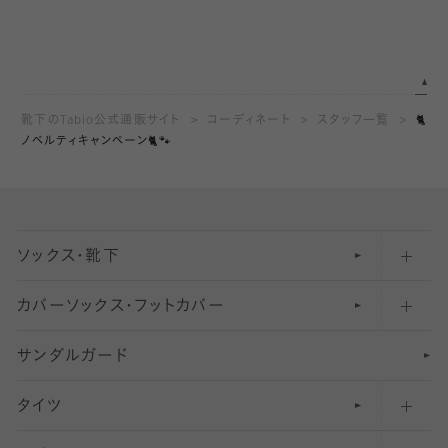
靴下のTabio公式通販サイト
コーディネート
スタッフ一覧
🐈
ノベルティキャンペーン🐈🐾
ソックス・靴下
カバーソックス・フットカバー
五本指ソックス・靴下
サンダルガード
足袋ソックス・靴下
フットカバー・カバーソックス（深め）
タイツ
無地・プレーンソックス・靴下
フットカバー・カバーソックス（ふつう）