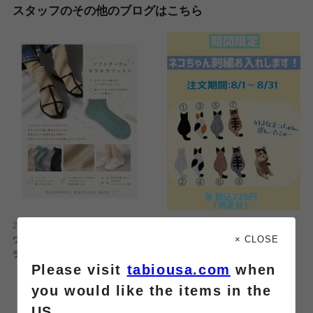
スタッフのその他のブログはこちら
2026.08.03
2026.07.31
× CLOSE
ワンポイントに取り入れやすい！キ
8月限定刺繍のご案内💁🏻‍♀️✨
ラキラ✨ラメソックス🧦
Please visit
tabiousa.com
when
you would like the items in the
US.