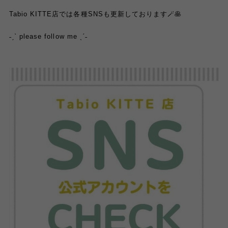
Tabio KITTE店では各種SNSも更新しております🪄🥞
˗ˏˋ please follow me ˎˊ˗