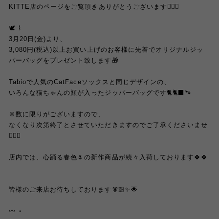
KITTE店のページをご覧頂きありがとうございます💁🏻‍♀️
🕊 ⌇
3月20日(金)より、
3,080円(税込)以上お買い上げのお客様に先着でオリジナルジッ
パーバッグをプレゼント致します🎁
Tabioで人気のCatFaceソックスと同じデザインの、
いろんな猫ちゃんの顔が入ったジッパーバッグです🐈🐈‍⬛🐾
※数に限りがございますので、
なくなり次第終了とさせていただきますのでご了承くださいませ
🙇🏻‍♀️
店内では、心踊る春色🌷の新作商品が続々入荷しております🍀🍀
皆様のご来店お待ちしております🧚🏻✨🌟
〰︎ ⋆